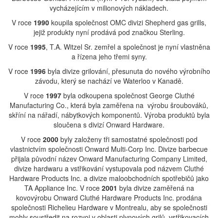
vycházejícím v milionových nákladech.
V roce
1990
koupila společnost OMC divizi Shepherd gas grills,
jejiž produkty nyní prodává pod značkou Sterling.
V roce
1995
, T.A. Witzel Sr. zemřel a společnost je nyní vlastněna
a řízena jeho třemi syny.
V roce
1996
byla divize grilování, přesunuta do nového výrobního
závodu, který se nachází ve Waterloo v Kanadě.
V roce
1997
byla odkoupena společnost George Cluthé
Manufacturing Co., která byla zaměřena na výrobu šroubováků,
skříní na nářadí, nábytkových komponentů. Výroba produktů byla
sloučena s divizí Onward Hardware.
V roce
2000
byly založeny tři samostatné společnosti pod
vlastnictvím společnosti Onward Multi-Corp Inc. Divize barbecue
přijala původní název Onward Manufacturing Company Limited,
divize hardwaru a vstřikování vystupovala pod názvem Cluthé
Hardware Products Inc. a divize maloobchodních spotřebičů jako
TA Appliance Inc. V roce
2001
byla divize zaměřená na
kovovýrobu Onward Cluthé Hardware Products Inc. prodána
společnosti Richelieu Hardware v Montrealu, aby se společnosti
mohly soustředit na rozvoj v oblasti plynových grilů, vstřikovacích