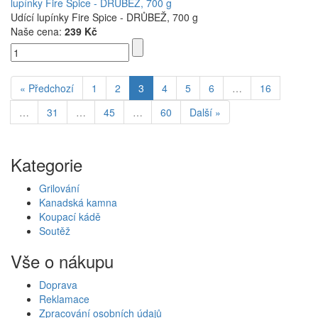
lupínky Fire Spice - DRŮBEŽ, 700 g
Udící lupínky Fire Spice - DRŮBEŽ, 700 g
Naše cena:
239 Kč
« Předchozí
1
2
3
4
5
6
…
16
…
31
…
45
…
60
Další »
Kategorie
Grilování
Kanadská kamna
Koupací kádě
Soutěž
Vše o nákupu
Doprava
Reklamace
Zpracování osobních údajů