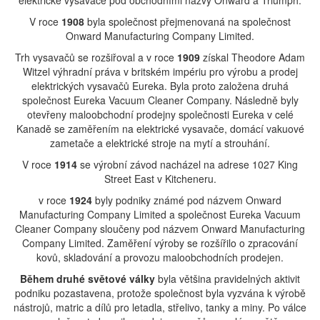
elektrické vysavače pod obchodními názvy Onward a Triumph.
V roce
1908
byla společnost přejmenovaná na společnost
Onward Manufacturing Company Limited.
Trh vysavačů se rozšiřoval a v roce
1909
získal Theodore Adam
Witzel výhradní práva v britském impériu pro výrobu a prodej
elektrických vysavačů Eureka. Byla proto založena druhá
společnost Eureka Vacuum Cleaner Company. Následně byly
otevřeny maloobchodní prodejny společnosti Eureka v celé
Kanadě se zaměřením na elektrické vysavače, domácí vakuové
zametače a elektrické stroje na mytí a strouhání.
V roce
1914
se výrobní závod nacházel na adrese 1027 King
Street East v Kitcheneru.
v roce
1924
byly podniky známé pod názvem Onward
Manufacturing Company Limited a společnost Eureka Vacuum
Cleaner Company sloučeny pod názvem Onward Manufacturing
Company Limited. Zaměření výroby se rozšířilo o zpracování
kovů, skladování a provozu maloobchodních prodejen.
Během
druhé světové války
byla většina pravidelných aktivit
podniku pozastavena, protože společnost byla vyzvána k výrobě
nástrojů, matric a dílů pro letadla, střelivo, tanky a miny. Po válce