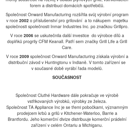
forem a distribuci domácích spotřebičů.
Společnost Onward Manufacturing rozšířila svůj výrobní program
v roce
2002
o příslušenství pro grilování a to nákupem majetku
společnosti společnosti Inmar Industries Inc. po značkou Grillpro.
V roce
2006
se uskutečnila další investice do výrobce dílů a
doplňků progrily CFM Keanall. Patří sem značky Grill Life a Grill
Care.
V roce
2009
společnost Onward Manufacturing získala výrobní a
distribuční závod v Huntingtonu v Indianě. V tomto zařízení se
v současné době vyrábí řada modelů.
SOUČASNOST
Společnost Cluthé Hardware dále pokračuje ve výrobě
vstřikovaných výrobků, výrobky ze železa.
Společnost TA Appliance Inc je se třemi pobočkami, významným
prodejcem krbů a grilů v Kitchener-Waterloo, Barrie a
Brantfordu.
Jeho komerční divize distribuuje komerční prádelní
zařízení v celém Ontariu a Michiganu.