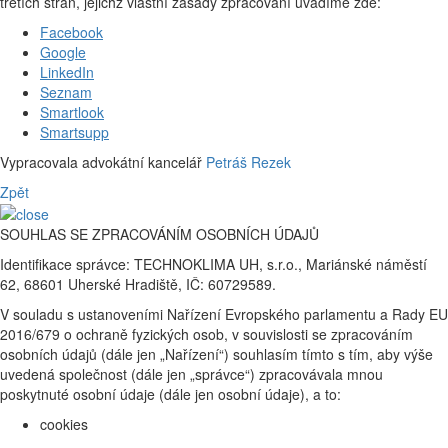
třetích stran, jejichž vlastní zásady zpracování uvádíme zde:
Facebook
Google
LinkedIn
Seznam
Smartlook
Smartsupp
Vypracovala advokátní kancelář
Petráš Rezek
Zpět
SOUHLAS SE ZPRACOVÁNÍM OSOBNÍCH ÚDAJŮ
Identifikace správce: TECHNOKLIMA UH, s.r.o., Mariánské náměstí
62, 68601 Uherské Hradiště, IČ: 60729589.
V souladu s ustanoveními Nařízení Evropského parlamentu a Rady EU
2016/679 o ochraně fyzických osob, v souvislosti se zpracováním
osobních údajů (dále jen „Nařízení“) souhlasím tímto s tím, aby výše
uvedená společnost (dále jen „správce“) zpracovávala mnou
poskytnuté osobní údaje (dále jen osobní údaje), a to:
cookies