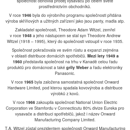
společnost obnovila prodej vysavačů po celém světě
prostřednictvím obchodníků.
V roce
1946
byla do výrobního programu společnosti přidána
výroba skříňových a užitných zařízení jako jsou panty, madla atp.
Zakladatel společnosti, Theodore Adam Witzel, zemřel
v roce
1948
a jeho nástupcem se stal syn Theodore Andrew
Witzel (1918 – 1995), který do společnosti vstoupil v roce 1935.
Společnost pokračovala ve svém růstu a expanzi zejména
v oblasti distribuce domácích spotřebičů.
Mezi lety 1949 a
1960
představila společnost na trhu v Kanadě celou řadu
produktů pro domácnost a také
grily Weber
a řadu elektroniky
Panasonic.
V roce
1965
byla založena samostatná společnost Onward
Hardware Limited, pod kterou spadala kovovýroba a distribuce
výrobků z kovů.
V roce
1966
zakoupila společnost National Union Electric
Corporation ve Stamfordu v Connecticutu 80% divize Eureka pro
vysavače a distribuci spotřebičů, jakož i název Onward
Manufacturing Company Limited.
T.A. Witzel zůstal prezidentem společnosti Onward Manufacturing