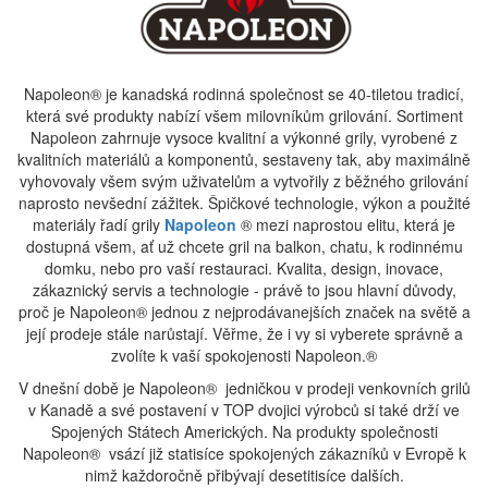
Napoleon® je kanadská rodinná společnost se 40-tiletou tradicí,
která své produkty nabízí všem milovníkům grilování. Sortiment
Napoleon zahrnuje vysoce kvalitní a výkonné grily, vyrobené z
kvalitních materiálů a komponentů, sestaveny tak, aby maximálně
vyhovovaly všem svým uživatelům a vytvořily z běžného grilování
naprosto nevšední zážitek. Špičkové technologie, výkon a použité
materiály řadí grily
Napoleon
® mezi naprostou elitu, která je
dostupná všem, ať už chcete gril na balkon, chatu, k rodinnému
domku, nebo pro vaší restauraci. Kvalita, design, inovace,
zákaznický servis a technologie - právě to jsou hlavní důvody,
proč je Napoleon® jednou z nejprodávanejších značek na světě a
její prodeje stále narůstají. Věřme, že i vy si vyberete správně a
zvolíte k vaší spokojenosti Napoleon.®
V dnešní době je Napoleon® jedničkou v prodeji venkovních grilů
v Kanadě a své postavení v TOP dvojici výrobců si také drží ve
Spojených Státech Amerických. Na produkty společnosti
Napoleon® vsází již statisíce spokojených zákazníků v Evropě k
nimž každoročně přibývají desetitisíce dalších.