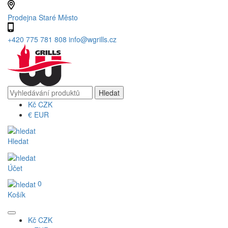
Prodejna Staré Město
+420 775 781 808
info@wgrills.cz
Kč
CZK
€
EUR
Hledat
Účet
0
Košík
Kč
CZK