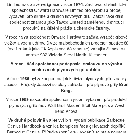
Limited až do své rezignace v roce
1974
. Zachoval si vlastnictví
společnosti Onward Hardware Limited pro výrobu a prodej
vybavení pro skříně a dalších kovových dílů. Založil také další
společnost známou jako Tawco Limited zaměřenou distribuci
produktů na čištění prádla a chemické čistírny.
V roce
1979
společnost Onward Hardware začala vyrábět krbové
vložky a vodní udírny. Divize maloobchodních prodejen spotřebičů
(nyní známá jako TA Appliance Warehouse) zahájila činnost na
adrese 932 Victoria Street North, Kitchener.
V roce 1984 společnost podepsala smlouvu na výrobu
venkovních plynových grilu Arkla.
V roce
1986
byl zakoupen majetek divize plynových grilu značky
Jacuzzi. Projekty Jacuzzi se staly základem pro plynové grily
Broil
King
.
V roce
1989
nakoupila společnost výrobní vybavení pro produkci
plynových grilů řady Wait Broil Master, Broil-Mate plus a West
Bend Anova.
Ve druhé polovině 80 let
vyšlo 1. vydání publikace Barbecue
Genius Handbook a vznikla kompletní řada grilovacích doplňků
Barbecue Genius. Příručka (nyní v 16. vydání) se stala pojmem