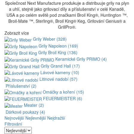
Společnost Next Manufacture produkuje a distribuuje grily na plyn
a uhlí, stejně jako grilovací díly a příslušenství v celé Kanadě,
USA a po celém světě pod značkami Broil King®, Huntington ™,
Broil-Mate ™, Sterling®, Broil King® Keg, Grilování Genius® a
GrillPro®.
Zobrazit více
Grily Weber (328)
Grily Napoleon (169)
Grily Broil King (136)
Keramické Grily PRIMO (4)
Grily Grand Hall (17)
Lávové kameny (10)
Litinové nadobí (57)
Příslušenství (2)
Omáčky a koření (15)
FEUERMEISTER (6)
Meater (2)
Dárkové poukazy (4)
Nejnovější
Nejlevnější
Nejdražší
Filtrování