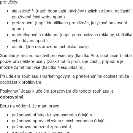
pro účely:
(1)
statistické
(např. doba vaší návštěvy našich stránek, nejčastěji
používaná část webu apod.)
preferenční (např. identifikace prohlížeče, jazykové nastavení
apod.)
marketingové a reklamní (např. personalizace reklamy, statistika
vyhledávání apod.)
ostatní (jiné nezařazené technické účely)
Souhlas je možno nastavit pro všechny (tlačítko Ano, souhlasím) nebo
pouze pro některé účely (zaškrtnutím příslušné části), případně je
možné zamítnout vše (tlačítko Nesouhlasím).
Při udělení souhlasu smarketingovými a preferenčními cookies může
docházet k profilování.
Poskytnutí údajů k účelům zpracování dle tohoto souhlasu je
dobrovolné.
Beru na vědomí, že mám právo:
požadovat přístup k mým osobním údajům,
požadovat opravu či výmaz mých osobních údajů,
požadovat omezení zpracování,
vznést námitku proti zpracování,