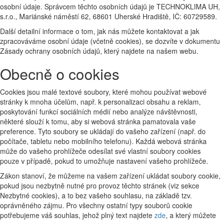
osobní údaje. Správcem těchto osobních údajů je TECHNOKLIMA UH,
s.r.o., Mariánské náměstí 62, 68601 Uherské Hradiště, IČ: 60729589.
Další detailní informace o tom, jak nás můžete kontaktovat a jak
zpracováváme osobní údaje (včetně cookies), se dozvíte v dokumentu
Zásady ochrany osobních údajů, který najdete na našem webu.
Obecně o cookies
Cookies jsou malé textové soubory, které mohou používat webové
stránky k mnoha účelům, např. k personalizaci obsahu a reklam,
poskytování funkcí sociálních médií nebo analýze návštěvnosti,
některé slouží k tomu, aby si webová stránka pamatovala vaše
preference. Tyto soubory se ukládají do vašeho zařízení (např. do
počítače, tabletu nebo mobilního telefonu). Každá webová stránka
může do vašeho prohlížeče odesílat své vlastní soubory cookies
pouze v případě, pokud to umožňuje nastavení vašeho prohlížeče.
Zákon stanoví, že můžeme na vašem zařízení ukládat soubory cookie,
pokud jsou nezbytně nutné pro provoz těchto stránek (viz sekce
Nezbytné cookies), a to bez vašeho souhlasu, na základě tzv.
oprávněného zájmu. Pro všechny ostatní typy souborů cookie
potřebujeme váš souhlas, jehož plný text najdete
zde
, a který můžete