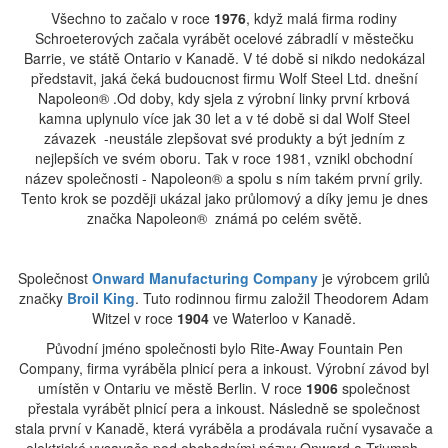
Všechno to začalo v roce
1976
, když malá firma rodiny
Schroeterových začala vyrábět ocelové zábradlí v městečku
Barrie, ve státě Ontario v Kanadě. V té době si nikdo nedokázal
představit, jaká čeká budoucnost firmu Wolf Steel Ltd. dnešní
Napoleon® .Od doby, kdy sjela z výrobní linky první krbová
kamna uplynulo více jak 30 let a v té době si dal Wolf Steel
závazek -neustále zlepšovat své produkty a být jedním z
nejlepších ve svém oboru. Tak v roce 1981, vznikl obchodní
název společnosti - Napoleon® a spolu s ním takém první grily.
Tento krok se později ukázal jako průlomový a díky jemu je dnes
značka Napoleon® známá po celém světě.
Společnost
Onward Manufacturing Company
je výrobcem grilů
značky
Broil King
. Tuto rodinnou firmu založil Theodorem Adam
Witzel v roce
1904
ve Waterloo v Kanadě.
Původní jméno společnosti bylo Rite-Away Fountain Pen
Company, firma vyráběla plnicí pera a inkoust. Výrobní závod byl
umístěn v Ontariu ve městě Berlin. V roce
1906
společnost
přestala vyrábět plnicí pera a inkoust. Následně se společnost
stala první v Kanadě, která vyráběla a prodávala ruční vysavače a