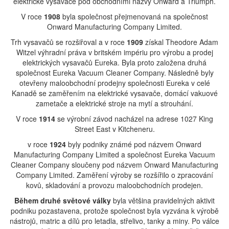
elektrické vysavače pod obchodními názvy Onward a Triumph.
V roce
1908
byla společnost přejmenovaná na společnost
Onward Manufacturing Company Limited.
Trh vysavačů se rozšiřoval a v roce
1909
získal Theodore Adam
Witzel výhradní práva v britském impériu pro výrobu a prodej
elektrických vysavačů Eureka. Byla proto založena druhá
společnost Eureka Vacuum Cleaner Company. Následně byly
otevřeny maloobchodní prodejny společnosti Eureka v celé
Kanadě se zaměřením na elektrické vysavače, domácí vakuové
zametače a elektrické stroje na mytí a strouhání.
V roce
1914
se výrobní závod nacházel na adrese 1027 King
Street East v Kitcheneru.
v roce
1924
byly podniky známé pod názvem Onward
Manufacturing Company Limited a společnost Eureka Vacuum
Cleaner Company sloučeny pod názvem Onward Manufacturing
Company Limited. Zaměření výroby se rozšířilo o zpracování
kovů, skladování a provozu maloobchodních prodejen.
Během
druhé světové války
byla většina pravidelných aktivit
podniku pozastavena, protože společnost byla vyzvána k výrobě
nástrojů, matric a dílů pro letadla, střelivo, tanky a miny. Po válce