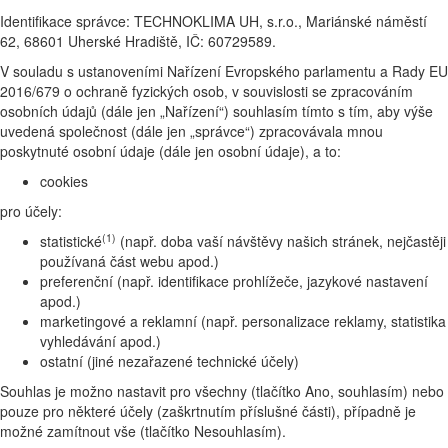
Identifikace správce: TECHNOKLIMA UH, s.r.o., Mariánské náměstí
62, 68601 Uherské Hradiště, IČ: 60729589.
V souladu s ustanoveními Nařízení Evropského parlamentu a Rady EU
2016/679 o ochraně fyzických osob, v souvislosti se zpracováním
osobních údajů (dále jen „Nařízení“) souhlasím tímto s tím, aby výše
uvedená společnost (dále jen „správce“) zpracovávala mnou
poskytnuté osobní údaje (dále jen osobní údaje), a to:
cookies
pro účely:
(1)
statistické
(např. doba vaší návštěvy našich stránek, nejčastěji
používaná část webu apod.)
preferenční (např. identifikace prohlížeče, jazykové nastavení
apod.)
marketingové a reklamní (např. personalizace reklamy, statistika
vyhledávání apod.)
ostatní (jiné nezařazené technické účely)
Souhlas je možno nastavit pro všechny (tlačítko Ano, souhlasím) nebo
pouze pro některé účely (zaškrtnutím příslušné části), případně je
možné zamítnout vše (tlačítko Nesouhlasím).