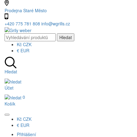
Prodejna Staré Město
+420 775 781 808
info@wgrills.cz
Kč
CZK
€
EUR
Hledat
Účet
0
Košík
Kč
CZK
€
EUR
Přihlášení