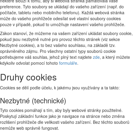
některé slouží k tomu, aby si webová stránka pamatovala vaše
preference. Tyto soubory se ukládají do vašeho zařízení (např. do
počítače, tabletu nebo mobilního telefonu). Každá webová stránka
může do vašeho prohlížeče odesílat své vlastní soubory cookies
pouze v případě, pokud to umožňuje nastavení vašeho prohlížeče.
Zákon stanoví, že můžeme na vašem zařízení ukládat soubory cookie,
pokud jsou nezbytně nutné pro provoz těchto stránek (viz sekce
Nezbytné cookies), a to bez vašeho souhlasu, na základě tzv.
oprávněného zájmu. Pro všechny ostatní typy souborů cookie
potřebujeme váš souhlas, jehož plný text najdete
zde
, a který můžete
kdykoliv odvolat pomocí tohoto
formuláře
.
Druhy cookies
Cookies se dělí podle účelu, k jakému jsou využívány a ta takto:
Nezbytné (technické)
Tyto cookies pomáhají s tím, aby byly webové stránky použitelné.
Poskytují základní funkce jako je navigace na stránce nebo změna
rozlišení prohlížeče dle velikosti vašeho zařízení. Bez těchto souborů
nemůže web správně fungovat.