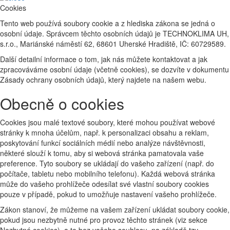
Cookies
Tento web používá soubory cookie a z hlediska zákona se jedná o
osobní údaje. Správcem těchto osobních údajů je TECHNOKLIMA UH,
s.r.o., Mariánské náměstí 62, 68601 Uherské Hradiště, IČ: 60729589.
Další detailní informace o tom, jak nás můžete kontaktovat a jak
zpracováváme osobní údaje (včetně cookies), se dozvíte v dokumentu
Zásady ochrany osobních údajů, který najdete na našem webu.
Obecně o cookies
Cookies jsou malé textové soubory, které mohou používat webové
stránky k mnoha účelům, např. k personalizaci obsahu a reklam,
poskytování funkcí sociálních médií nebo analýze návštěvnosti,
některé slouží k tomu, aby si webová stránka pamatovala vaše
preference. Tyto soubory se ukládají do vašeho zařízení (např. do
počítače, tabletu nebo mobilního telefonu). Každá webová stránka
může do vašeho prohlížeče odesílat své vlastní soubory cookies
pouze v případě, pokud to umožňuje nastavení vašeho prohlížeče.
Zákon stanoví, že můžeme na vašem zařízení ukládat soubory cookie,
pokud jsou nezbytně nutné pro provoz těchto stránek (viz sekce
Nezbytné cookies), a to bez vašeho souhlasu, na základě tzv.