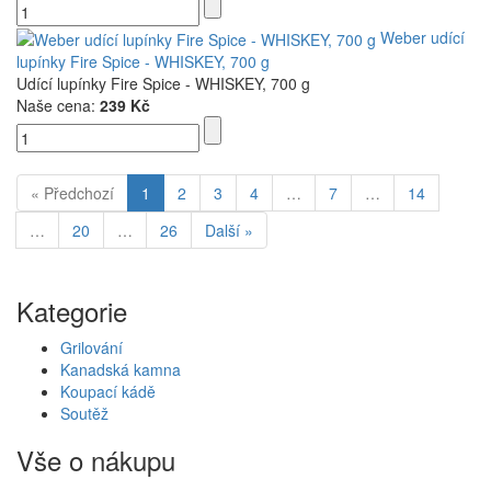
Weber udící
lupínky Fire Spice - WHISKEY, 700 g
Udící lupínky Fire Spice - WHISKEY, 700 g
Naše cena:
239 Kč
« Předchozí
1
2
3
4
…
7
…
14
…
20
…
26
Další »
Kategorie
Grilování
Kanadská kamna
Koupací kádě
Soutěž
Vše o nákupu