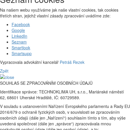
Na našem webu využíváme jak naše vlastní cookies, tak cookies
třetích stran, jejichž vlastní zásady zpracování uvádíme zde:
Facebook
Google
LinkedIn
Seznam
Smartlook
Smartsupp
Vypracovala advokátní kancelář
Petráš Rezek
Zpět
SOUHLAS SE ZPRACOVÁNÍM OSOBNÍCH ÚDAJŮ
Identifikace správce: TECHNOKLIMA UH, s.r.o., Mariánské náměstí
62, 68601 Uherské Hradiště, IČ: 60729589.
V souladu s ustanoveními Nařízení Evropského parlamentu a Rady EU
2016/679 o ochraně fyzických osob, v souvislosti se zpracováním
osobních údajů (dále jen „Nařízení“) souhlasím tímto s tím, aby výše
uvedená společnost (dále jen „správce“) zpracovávala mnou
poskytnuté osobní údaje (dále jen osobní údaje), a to: