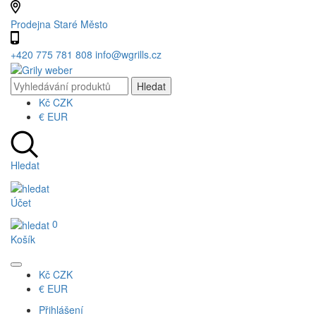
Prodejna Staré Město
+420 775 781 808
info@wgrills.cz
Kč
CZK
€
EUR
Hledat
Účet
0
Košík
Kč
CZK
€
EUR
Přihlášení