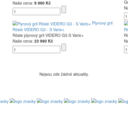
G
Naše cena:
9 990 Kč
N
Plynový gril
Rösle VIDERO G3 - S Vario+
Rö
Rösle plynový gril VIDERO G3-S Vario+
Rö
Naše cena:
23 990 Kč
N
Nejsou zde žádné aktuality.