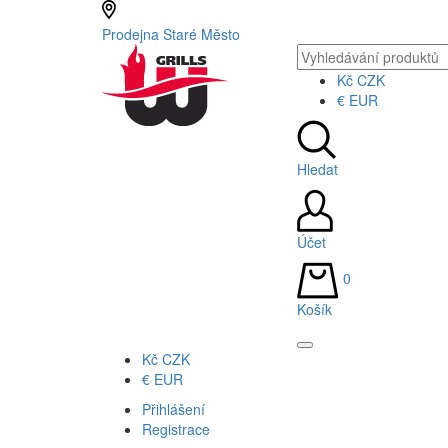
Prodejna Staré Město
Kč
CZK
€
EUR
Hledat
Účet
0
Košík
Kč
CZK
€
EUR
Přihlášení
Registrace