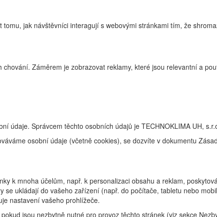
tomu, jak návštěvníci interagují s webovými stránkami tím, že shroma
 chování. Záměrem je zobrazovat reklamy, které jsou relevantní a pouta
obní údaje. Správcem těchto osobních údajů je TECHNOKLIMA UH, s.r.o
racováváme osobní údaje (včetně cookies), se dozvíte v dokumentu Zás
ky k mnoha účelům, např. k personalizaci obsahu a reklam, poskytování
 se ukládají do vašeho zařízení (např. do počítače, tabletu nebo mob
uje nastavení vašeho prohlížeče.
pokud jsou nezbytně nutné pro provoz těchto stránek (viz sekce Nezby