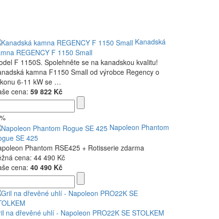
Kanadská
amna REGENCY F 1150 Small
del F 1150S. Spolehněte se na kanadskou kvalitu!
anadská kamna F1150 Small od výrobce Regency o
ýkonu 6-11 kW se …
aše cena:
59 822 Kč
9%
Napoleon Phantom
ogue SE 425
apoleon Phantom RSE425 + Rotisserie zdarma
ěžná cena:
44 490 Kč
aše cena:
40 490 Kč
ril na dřevěné uhlí - Napoleon PRO22K SE STOLKEM