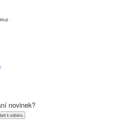
kuji .
ů
ání novinek?