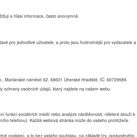
žďují a hlásí informace, často anonymně.
vé pro jednotlivé uživatele, a proto jsou hodnotnější pro vydavatele a
., Mariánské náměstí 62, 68601 Uherské Hradiště, IČ: 60729589.
ady ochrany osobních údajů, který najdete na našem webu.
 funkcí sociálních médií nebo analýze návštěvnosti, některé slouží k
ilního telefonu). Každá webová stránka může do vašeho prohlížeče
tné cookies), a to bez vašeho souhlasu, na základě tzv. oprávněného