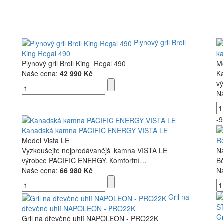
Plynový gril Broil
King Regal 490
k
Plynový gril Broil King Regal 490
Mo
Naše cena:
42 990 Kč
K
v
N
-
Kanadská kamna PACIFIC ENERGY VISTA LE
u
Model Vista LE
R
Vyzkoušejte nejprodávanější kamna VISTA LE
N
výrobce PACIFIC ENERGY. Komfortní…
B
Naše cena:
66 980 Kč
N
Gril na
dřevěné uhlí NAPOLEON - PRO22K
G
Gril na dřevěné uhlí NAPOLEON - PRO22K