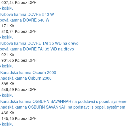
 007,44 Kč bez DPH
 košíku
rbová kamna DOVRE 540 W
 171 Kč
 810,74 Kč bez DPH
 košíku
bová kamna DOVRE TAI 35 WD na dřevo
 021 Kč
 901,65 Kč bez DPH
 košíku
anadská kamna Osburn 2000
 585 Kč
 549,59 Kč bez DPH
 košíku
nadská kamna OSBURN SAVANNAH na podstavci s popel. systémem
 466 Kč
 145,45 Kč bez DPH
 košíku