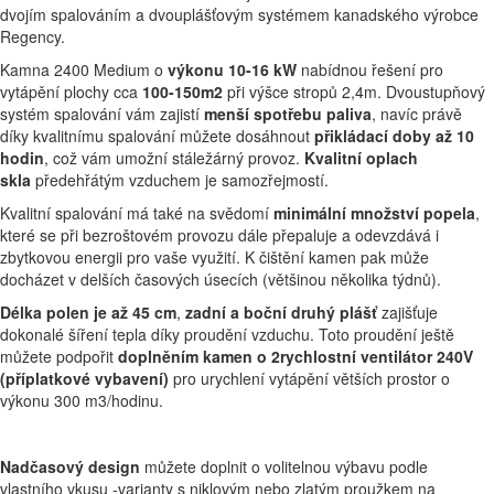
dvojím spalováním a dvouplášťovým systémem kanadského výrobce
Regency.
Kamna 2400 Medium o
výkonu 10-16 kW
nabídnou řešení pro
vytápění plochy cca
100-150m2
při výšce stropů 2,4m. Dvoustupňový
systém spalování vám zajistí
menší spotřebu paliva
, navíc právě
díky kvalitnímu spalování můžete dosáhnout
přikládací doby až 10
hodin
, což vám umožní stáležárný provoz.
Kvalitní oplach
skla
předehřátým vzduchem je samozřejmostí.
Kvalitní spalování má také na svědomí
minimální množství popela
,
které se při bezroštovém provozu dále přepaluje a odevzdává i
zbytkovou energii pro vaše využití. K čištění kamen pak může
docházet v delších časových úsecích (většinou několika týdnů).
Délka polen je až 45 cm
,
zadní a boční druhý plášť
zajišťuje
dokonalé šíření tepla díky proudění vzduchu. Toto proudění ještě
můžete podpořit
doplněním kamen o 2rychlostní ventilátor 240V
(příplatkové vybavení)
pro urychlení vytápění větších prostor o
výkonu 300 m3/hodinu.
Nadčasový design
můžete doplnit o volitelnou výbavu podle
vlastního vkusu -varianty s niklovým nebo zlatým proužkem na