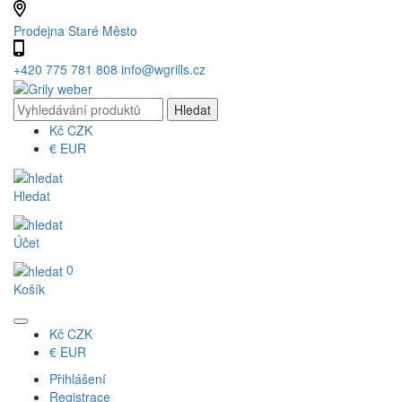
Prodejna Staré Město
+420 775 781 808
info@wgrills.cz
Kč
CZK
€
EUR
Hledat
Účet
0
Košík
Kč
CZK
€
EUR
Přihlášení
Registrace