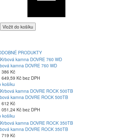
Vložit do košíku
ODOBNÉ PRODUKTY
rbová kamna DOVRE 760 WD
 386 Kč
 649,59 Kč bez DPH
 košíku
rbová kamna DOVRE ROCK 500TB
 612 Kč
 051,24 Kč bez DPH
 košíku
rbová kamna DOVRE ROCK 350TB
 719 Kč