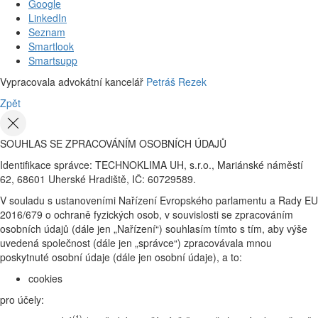
Google
LinkedIn
Seznam
Smartlook
Smartsupp
Vypracovala advokátní kancelář
Petráš Rezek
Zpět
SOUHLAS SE ZPRACOVÁNÍM OSOBNÍCH ÚDAJŮ
Identifikace správce: TECHNOKLIMA UH, s.r.o., Mariánské náměstí
62, 68601 Uherské Hradiště, IČ: 60729589.
V souladu s ustanoveními Nařízení Evropského parlamentu a Rady EU
2016/679 o ochraně fyzických osob, v souvislosti se zpracováním
osobních údajů (dále jen „Nařízení“) souhlasím tímto s tím, aby výše
uvedená společnost (dále jen „správce“) zpracovávala mnou
poskytnuté osobní údaje (dále jen osobní údaje), a to:
cookies
pro účely:
(1)