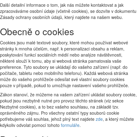
Další detailní informace o tom, jak nás můžete kontaktovat a jak
zpracováváme osobní údaje (včetně cookies), se dozvíte v dokumentu
Zásady ochrany osobních údajů, který najdete na našem webu.
Obecně o cookies
Cookies jsou malé textové soubory, které mohou používat webové
stránky k mnoha účelům, např. k personalizaci obsahu a reklam,
poskytování funkcí sociálních médií nebo analýze návštěvnosti,
některé slouží k tomu, aby si webová stránka pamatovala vaše
preference. Tyto soubory se ukládají do vašeho zařízení (např. do
počítače, tabletu nebo mobilního telefonu). Každá webová stránka
může do vašeho prohlížeče odesílat své vlastní soubory cookies
pouze v případě, pokud to umožňuje nastavení vašeho prohlížeče.
Zákon stanoví, že můžeme na vašem zařízení ukládat soubory cookie,
pokud jsou nezbytně nutné pro provoz těchto stránek (viz sekce
Nezbytné cookies), a to bez vašeho souhlasu, na základě tzv.
oprávněného zájmu. Pro všechny ostatní typy souborů cookie
potřebujeme váš souhlas, jehož plný text najdete
zde
, a který můžete
kdykoliv odvolat pomocí tohoto
formuláře
.