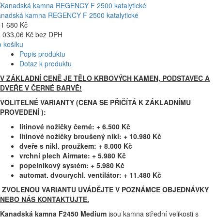
nadská kamna REGENCY F 2500 katalytické
1 680 Kč
 033,06 Kč bez DPH
 košíku
Popis produktu
Dotaz k produktu
V ZÁKLADNÍ CENĚ JE TĚLO KRBOVÝCH KAMEN, PODSTAVEC A
DVEŘE V ČERNÉ BARVĚ!
VOLITELNÉ VARIANTY (CENA SE PŘIČÍTÁ K ZÁKLADNÍMU
PROVEDENÍ ):
litinové nožičky černé: + 6.500 Kč
litinové nožičky broušený nikl: + 10.980 Kč
dveře s nikl. proužkem: + 8.000 Kč
vrchní plech Airmate: + 5.980 Kč
popelníkový systém: + 5.980 Kč
automat. dvourychl. ventilátor: + 11.480 Kč
ZVOLENOU VARIANTU UVÁDĚJTE V POZNÁMCE OBJEDNÁVKY
NEBO NÁS KONTAKTUJTE.
Kanadská kamna F2450 Medium
jsou kamna střední velikosti s