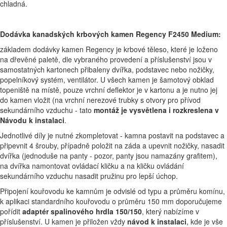
chladná.
Dodávka kanadských krbových kamen Regency F2450 Medium:
základem dodávky kamen Regency je krbové těleso, které je loženo
na dřevěné paletě, dle vybraného provedení a příslušenství jsou v
samostatných kartonech přibaleny dvířka, podstavec nebo nožičky,
popelníkový systém, ventilátor. U všech kamen je šamotový obklad
topeniště na místě, pouze vrchní deflektor je v kartonu a je nutno jej
do kamen vložit (na vrchní nerezové trubky s otvory pro přívod
sekundárního vzduchu - tato
montáž je vysvětlena i rozkreslena v
Návodu k instalaci
.
Jednotlivé díly je nutné zkompletovat - kamna postavit na podstavec a
připevnit 4 šrouby, případně položit na záda a upevnit nožičky, nasadit
dvířka (jednoduše na panty - pozor, panty jsou namazány grafitem),
na dvířka namontovat ovládací kličku a na kličku ovládání
sekundárního vzduchu nasadit pružinu pro lepší úchop.
Připojení kouřovodu ke kamnům je odvislé od typu a průměru komínu,
k aplikaci standardního kouřovodu o průměru 150 mm doporučujeme
pořídit
adaptér spalinového hrdla 150/150
, který nabízíme v
příslušenství. U kamen je přiložen vždy
návod k instalaci
, kde je vše