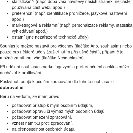
statistické
(např. doba vaší návštěvy našich stránek, nejčastěji
používaná část webu apod.)
preferenční (např. identifikace prohlížeče, jazykové nastavení
apod.)
marketingové a reklamní (např. personalizace reklamy, statistika
vyhledávání apod.)
ostatní (jiné nezařazené technické účely)
Souhlas je možno nastavit pro všechny (tlačítko Ano, souhlasím) nebo
pouze pro některé účely (zaškrtnutím příslušné části), případně je
možné zamítnout vše (tlačítko Nesouhlasím).
Při udělení souhlasu smarketingovými a preferenčními cookies může
docházet k profilování.
Poskytnutí údajů k účelům zpracování dle tohoto souhlasu je
dobrovolné.
Beru na vědomí, že mám právo:
požadovat přístup k mým osobním údajům,
požadovat opravu či výmaz mých osobních údajů,
požadovat omezení zpracování,
vznést námitku proti zpracování,
na přenositelnost osobních údajů,