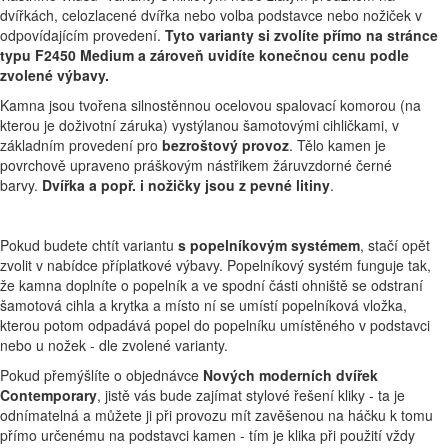
dvířkách, celozlacené dvířka nebo volba podstavce nebo nožiček v
odpovídajícím provedení.
Tyto varianty si zvolíte přímo na stránce
typu F2450 Medium a zároveň uvidíte konečnou cenu podle
zvolené výbavy.
Kamna jsou tvořena silnostěnnou ocelovou spalovací komorou (na
kterou je doživotní záruka) vystýlanou šamotovými cihličkami, v
základním provedení pro
bezroštový provoz
. Tělo kamen je
povrchově upraveno práškovým nástřikem žáruvzdorné černé
barvy.
Dvířka a popř. i nožičky jsou z pevné litiny
.
Pokud budete chtít variantu
s popelníkovým systémem
, stačí opět
zvolit v nabídce příplatkové výbavy. Popelníkový systém funguje tak,
že kamna doplníte o popelník a ve spodní části ohniště se odstraní
šamotová cihla a krytka a místo ní se umístí popelníková vložka,
kterou potom odpadává popel do popelníku umístěného v podstavci
nebo u nožek - dle zvolené varianty.
Pokud přemýšlíte o objednávce
Nových moderních dvířek
Contemporary
, jistě vás bude zajímat stylové řešení kliky - ta je
odnímatelná a můžete ji při provozu mít zavěšenou na háčku k tomu
přímo určenému na podstavci kamen - tím je klika při použití vždy