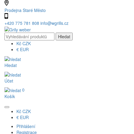
Prodejna Staré Město
+420 775 781 808
info@wgrills.cz
Kč
CZK
€
EUR
Hledat
Účet
0
Košík
Kč
CZK
€
EUR
Přihlášení
Registrace