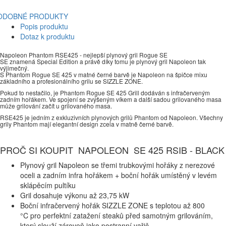
ODOBNÉ PRODUKTY
Popis produktu
Dotaz k produktu
Napoleon Phantom RSE425 - nejlepší plynový gril Rogue SE
SE znamená Special Edition a právě díky tomu je plynový gril Napoleon tak
výjimečný.
S Phantom Rogue SE 425 v matné černé barvě je Napoleon na špičce mixu
základního a profesionálního grilu se SIZZLE ZONE.
Pokud to nestačilo, je Phantom Rogue SE 425 Grill dodáván s infračerveným
zadním hořákem. Ve spojení se zvýšeným víkem a další sadou grilovaného masa
může grilování začít u grilovaného masa.
RSE425 je jedním z exkluzivních plynových grilů Phantom od Napoleon. Všechny
grily Phantom mají elegantní design zcela v matně černé barvě.
PROČ SI KOUPIT NAPOLEON SE 425 RSIB - BLACK
Plynový gril Napoleon se třemi trubkovými hořáky z nerezové
oceli a zadním infra hořákem + boční hořák umístěný v levém
sklápěcím pultíku
Gril dosahuje výkonu až 23,75 kW
Boční infračervený hořák SIZZLE ZONE s teplotou až 800
°C pro perfektní zatažení steaků před samotným grilováním,
který slouží zároveň jako postranní vařič