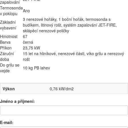
zapalování
Termosonda
Ano
v poklopu
3 nerezové hořáky, 1 boční hořák, termosonda s
Základní
budíkem, litinový rošt, systém zapalování JET-FIRE,
vybavení
sklápěcí nerezové poličky
Hmotnost
67
Barva
černá
Příkon
23,75 kW
Záruční
15 let na hliníkové, nerezové části, víko grilu a nerezový
doba
rošt
Do grilu se
10 kg PB lahev
vejde
Výkon
0,76 kW/dm2
Jméno a příjmení:
E-mail: