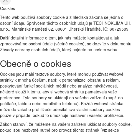
Cookies
Tento web používá soubory cookie a z hlediska zákona se jedná o
osobní údaje. Správcem těchto osobních údajů je TECHNOKLIMA UH,
s.r.o., Mariánské náměstí 62, 68601 Uherské Hradiště, IČ: 60729589.
Další detailní informace o tom, jak nás můžete kontaktovat a jak
zpracováváme osobní údaje (včetně cookies), se dozvíte v dokumentu
Zásady ochrany osobních údajů, který najdete na našem webu.
Obecně o cookies
Cookies jsou malé textové soubory, které mohou používat webové
stránky k mnoha účelům, např. k personalizaci obsahu a reklam,
poskytování funkcí sociálních médií nebo analýze návštěvnosti,
některé slouží k tomu, aby si webová stránka pamatovala vaše
preference. Tyto soubory se ukládají do vašeho zařízení (např. do
počítače, tabletu nebo mobilního telefonu). Každá webová stránka
může do vašeho prohlížeče odesílat své vlastní soubory cookies
pouze v případě, pokud to umožňuje nastavení vašeho prohlížeče.
Zákon stanoví, že můžeme na vašem zařízení ukládat soubory cookie,
pokud jsou nezbytně nutné pro provoz těchto stránek (viz sekce