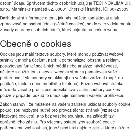
osobní údaje. Správcem těchto osobních údajů je TECHNOKLIMA UH,
s.r.o., Mariánské náměstí 62, 68601 Uherské Hradiště, IČ: 60729589.
Další detailní informace o tom, jak nás můžete kontaktovat a jak
zpracováváme osobní údaje (včetně cookies), se dozvíte v dokumentu
Zásady ochrany osobních údajů, který najdete na našem webu.
Obecně o cookies
Cookies jsou malé textové soubory, které mohou používat webové
stránky k mnoha účelům, např. k personalizaci obsahu a reklam,
poskytování funkcí sociálních médií nebo analýze návštěvnosti,
některé slouží k tomu, aby si webová stránka pamatovala vaše
preference. Tyto soubory se ukládají do vašeho zařízení (např. do
počítače, tabletu nebo mobilního telefonu). Každá webová stránka
může do vašeho prohlížeče odesílat své vlastní soubory cookies
pouze v případě, pokud to umožňuje nastavení vašeho prohlížeče.
Zákon stanoví, že můžeme na vašem zařízení ukládat soubory cookie,
pokud jsou nezbytně nutné pro provoz těchto stránek (viz sekce
Nezbytné cookies), a to bez vašeho souhlasu, na základě tzv.
oprávněného zájmu. Pro všechny ostatní typy souborů cookie
potřebujeme váš souhlas, jehož plný text najdete
zde
, a který můžete