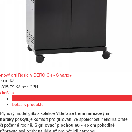
ynový gril Rösle VIDERO G4 - S Vario+
 990 Kč
 305,79 Kč bez DPH
 košíku
Popis produktu
Dotaz k produktu
Plynový model grilu z kolekce Videro
se třemi nerezovými
hořáky
poskytuje komfort pro grilování ve společnosti několika přátel
či početné rodině. S
grilovací plochou 60 × 45 cm
pohodlně
připravíte svá oblíbená jídla až pro pět lidí najednou.