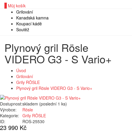
0
Můj košík
Grilování
Kanadská kamna
Koupací kádě
Soutěž
Plynový gril Rösle
VIDERO G3 - S Vario+
Úvod
Grilování
Grily RÖSLE
Plynový gril Rösle VIDERO G3 - S Vario+
Dostupnost:
skladem (poslední 1 ks)
Výrobce:
Rösle
Kategorie:
Grily RÖSLE
ID:
ROS-25530
23 990 Kč