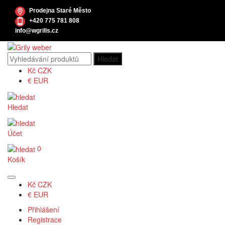
Prodejna Staré Město
+420 775 781 808
info@wgrills.cz
Kč
CZK
€
EUR
Hledat
Účet
0
Košík
Kč
CZK
€
EUR
Přihlášení
Registrace