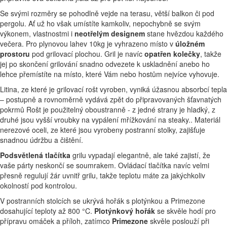
Se svými rozměry se pohodlně vejde na terasu, větší balkon či pod
pergolu. Ať už ho však umístíte kamkoliv, nepochybně se svým
výkonem, vlastnostmi i
neotřelým designem
stane hvězdou každého
večera. Pro plynovou lahev 10kg je vyhrazeno místo v
úložném
prostoru
pod grilovací plochou. Gril je navíc
opatřen kolečky
, takže
jej po skončení grilování snadno odvezete k uskladnění anebo ho
lehce přemístíte na místo, které Vám nebo hostům nejvíce vyhovuje.
Litina, ze které je grilovací rošt vyroben, vyniká úžasnou absorbcí tepla
– postupně a rovnoměrně vydává zpět do připravovaných šťavnatých
pokrmů Rošt je použitelný oboustranně - z jedné strany je hladký, z
druhé jsou vyšší vroubky na vypálení mřížkování na steaky.. Materiál
nerezové oceli, ze které jsou vyrobeny postranní stolky, zajišťuje
snadnou údržbu a čištění.
Podsvětlená tlačítka
grilu vypadají elegantně, ale také zajistí, že
vaše párty neskončí se soumrakem. Ovládací tlačítka navíc velmi
přesně regulují žár uvnitř grilu, takže teplotu máte za jakýchkoliv
okolností pod kontrolou.
V postranních stolcích se ukrývá hořák s plotýnkou a Primezone
dosahující teploty až 800 °C.
Plotýnkový hořák
se skvěle hodí pro
přípravu omáček a příloh, zatímco
Primezone
skvěle poslouží při