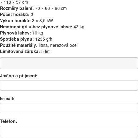
× 118 × 57 cm
Rozměry balení:
70 × 66 × 66 cm
Počet hořáků:
3
Výkon hořáků:
3 × 3,5 kW
Hmotnost grilu bez plynové lahve:
43 kg
Plynová lahev:
10 kg
Spotřeba plynu:
1235 g/h
Použité materiály:
litina, nerezová ocel
Limitovaná záruka:
5 let
Jméno a příjmení:
E-mail:
Telefon: