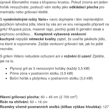
úpravě šťavnatého masa s křupavou krustou. Pokud zrovna ani jeden
hořák nevyužíváte, poslouží vám stolky jako
odkládací plocha
pro
marinádu nebo grilovací kleště.
S
vyměnitelnými rošty Vario+
navíc dopřejete i těm nejmlsnějším
jazýčkům lahodná jídla, která by vás ani ve snu nenapadlo připravit na
grilu! Křupavá pizza, masové ragú, poctivý guláš či geniální steak s
pepřovou omáčkou…
Kompletně vybavená venkovní
kuchyně
nejvyšší
německé kvality
zajistí, že uvaříte jakékoliv jídlo,
na které si vzpomenete. Zažijte venkovní grilování tak, jak ho ještě
neznáte.
S grilem Videro nebudete ochuzeni ani o
rožnění či uzení
! Zjistěte,
jak na to.
Plynový gril se 3 nerezovými hořáky (každý 3,5 kW)
Prime zóna v postranním stolku (3,5 kW)
Boční hořák s plotýnkou v postranním stolku (3,0 kW)
2
Hlavní grilovací plocha:
60 × 45 cm (2 700 cm
)
Rošt na ohřívání:
60 × 16 cm
Rozměry včetně postranních stolků (šířkax výškax hloubka):
127