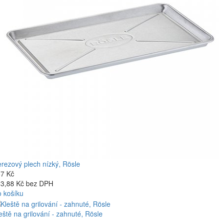
rezový plech nízký, Rösle
7 Kč
3,88 Kč bez DPH
 košíku
eště na grilování - zahnuté, Rösle