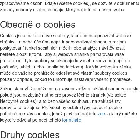
zpracováváme osobní údaje (včetně cookies), se dozvíte v dokumentu
Zásady ochrany osobních údajů, který najdete na našem webu.
Obecně o cookies
Cookies jsou malé textové soubory, které mohou používat webové
stránky k mnoha účelům, např. k personalizaci obsahu a reklam,
poskytování funkcí sociálních médií nebo analýze návštěvnosti,
některé slouží k tomu, aby si webová stránka pamatovala vaše
preference. Tyto soubory se ukládají do vašeho zařízení (např. do
počítače, tabletu nebo mobilního telefonu). Každá webová stránka
může do vašeho prohlížeče odesílat své vlastní soubory cookies
pouze v případě, pokud to umožňuje nastavení vašeho prohlížeče.
Zákon stanoví, že můžeme na vašem zařízení ukládat soubory cookie,
pokud jsou nezbytně nutné pro provoz těchto stránek (viz sekce
Nezbytné cookies), a to bez vašeho souhlasu, na základě tzv.
oprávněného zájmu. Pro všechny ostatní typy souborů cookie
potřebujeme váš souhlas, jehož plný text najdete
zde
, a který můžete
kdykoliv odvolat pomocí tohoto
formuláře
.
Druhy cookies