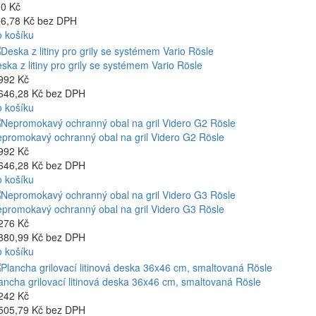
0 Kč
6,78 Kč bez DPH
 košíku
ska z litiny pro grily se systémem Vario Rösle
992 Kč
646,28 Kč bez DPH
 košíku
promokavý ochranný obal na gril Videro G2 Rösle
992 Kč
646,28 Kč bez DPH
 košíku
promokavý ochranný obal na gril Videro G3 Rösle
276 Kč
880,99 Kč bez DPH
 košíku
ancha grilovací litinová deska 36x46 cm, smaltovaná Rösle
242 Kč
505,79 Kč bez DPH