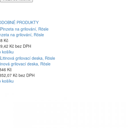
ODOBNÉ PRODUKTY
nzeta na grilování, Rösle
8 Kč
9,42 Kč bez DPH
 košíku
tinová grilovací deska, Rösle
846 Kč
352,07 Kč bez DPH
 košíku