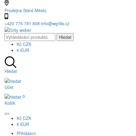
Prodejna Staré Město
+420 775 781 808
info@wgrills.cz
Kč
CZK
€
EUR
Hledat
Účet
0
Košík
Kč
CZK
€
EUR
Přihlášení