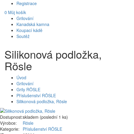
Registrace
0
Můj košík
Grilování
Kanadská kamna
Koupací kádě
Soutěž
Silikonová podložka,
Rösle
Úvod
Grilování
Grily RÖSLE
Příslušenství RÖSLE
Silikonová podložka, Rösle
Dostupnost:
skladem (poslední 1 ks)
Výrobce:
Rösle
Kategorie:
Příslušenství RÖSLE