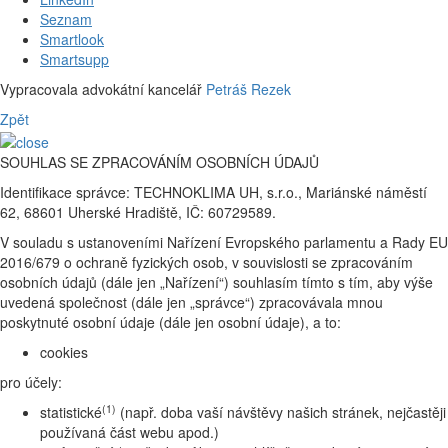
Seznam
Smartlook
Smartsupp
Vypracovala advokátní kancelář
Petráš Rezek
Zpět
SOUHLAS SE ZPRACOVÁNÍM OSOBNÍCH ÚDAJŮ
Identifikace správce: TECHNOKLIMA UH, s.r.o., Mariánské náměstí
62, 68601 Uherské Hradiště, IČ: 60729589.
V souladu s ustanoveními Nařízení Evropského parlamentu a Rady EU
2016/679 o ochraně fyzických osob, v souvislosti se zpracováním
osobních údajů (dále jen „Nařízení“) souhlasím tímto s tím, aby výše
uvedená společnost (dále jen „správce“) zpracovávala mnou
poskytnuté osobní údaje (dále jen osobní údaje), a to:
cookies
pro účely:
(1)
statistické
(např. doba vaší návštěvy našich stránek, nejčastěji
používaná část webu apod.)