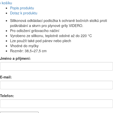
 košíku
Popis produktu
Dotaz k produktu
Silikonová odkládací podložka k ochraně bočních stolků proti
poškrábání a skvrn pro plynové grily VIDERO.
Pro odložení grilovacího náčiní
Vyrobeno ze silikonu, teplotně odolné až do 220 °C
Lze použít také pod pánev nebo plech
Vhodné do myčky
Rozměr: 38,5×27,5 cm
Jméno a příjmení:
E-mail:
Telefon: