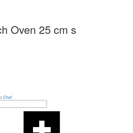
tch Oven 25 cm s
p Chef