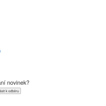
ů
ání novinek?