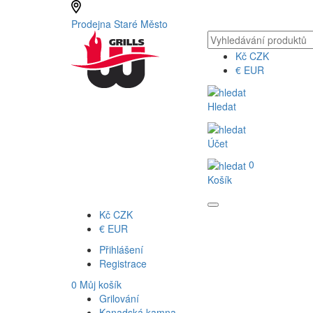
Prodejna Staré Město
Kč
CZK
€
EUR
Hledat
Účet
0
Košík
Kč
CZK
€
EUR
Přihlášení
Registrace
0
Můj košík
Grilování
Kanadská kamna