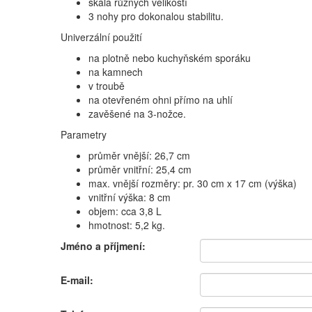
škála různých velikostí
3 nohy pro dokonalou stabilitu.
Univerzální použití
na plotně nebo kuchyňském sporáku
na kamnech
v troubě
na otevřeném ohni přímo na uhlí
zavěšené na 3-nožce.
Parametry
průměr vnější: 26,7 cm
průměr vnitřní: 25,4 cm
max. vnější rozměry: pr. 30 cm x 17 cm (výška)
vnitřní výška: 8 cm
objem: cca 3,8 L
hmotnost: 5,2 kg.
Jméno a příjmení:
E-mail: