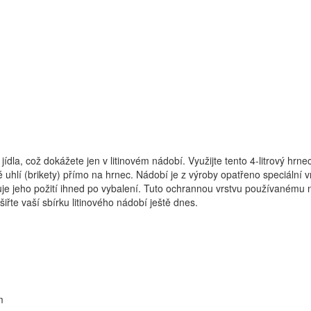
jídla, což dokážete jen v litinovém nádobí. Využijte tento 4-litrový hr
vé uhlí (brikety) přímo na hrnec. Nádobí je z výroby opatřeno speciáln
je jeho požití ihned po vybalení. Tuto ochrannou vrstvu používanému n
šiřte vaší sbírku litinového nádobí ještě dnes.
m