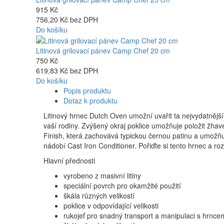
915 Kč
756,20 Kč bez DPH
Do košíku
Litinová grilovací pánev Camp Chef 20 cm
750 Kč
619,83 Kč bez DPH
Do košíku
Popis produktu
Dotaz k produktu
Litinový hrnec Dutch Oven umožní uvařit ta nejvydatnější 
vaší rodiny. Zvýšený okraj poklice umožňuje položit žha
Finish, která zachovává typickou černou patinu a umožňu
nádobí Cast Iron Conditioner. Pořiďte si tento hrnec a roz
Hlavní přednosti
vyrobeno z masivní litiny
speciální povrch pro okamžité použití
škála různých velikostí
poklice v odpovídající velikosti
rukojeť pro snadný transport a manipulaci s hrnce