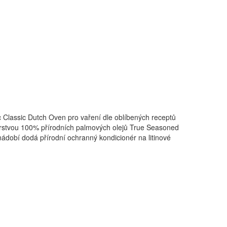
nec Classic Dutch Oven pro vaření dle oblíbených receptů
í vrstvou 100% přírodních palmových olejů True Seasoned
ádobí dodá přírodní ochranný kondicionér na litinové