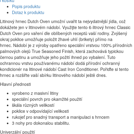
 košíku
Popis produktu
Dotaz k produktu
Litinový hrnec Dutch Oven umožní uvařit ta nejvydatnější jídla, což
dokážete jen v litinovém nádobí. Využijte tento 6-litrový hrnec Classic
Dutch Oven pro vaření dle oblíbených receptů vaší rodiny. Zvýšený
okraj poklice umožňuje položit žhavé uhlí (brikety) přímo na
hrnec. Nádobí je z výroby opatřeno speciální vrstvou 100% přírodních
palmových olejů True Seasoned Finish, která zachovává typickou
černou patinu a umožňuje jeho požití ihned po vybalení. Tuto
ochrannou vrstvu používanému nádobí dodá přírodní ochranný
kondicionér na litinové nádobí Cast Iron Conditioner. Pořiďte si tento
hrnec a rozšiřte vaší sbírku litinového nádobí ještě dnes.
Hlavní přednosti
vyrobeno z masivní litiny
speciální povrch pro okamžité použití
škála různých velikostí
poklice v odpovídající velikosti
rukojeť pro snadný transport a manipulaci s hrncem
3 nohy pro dokonalou stabilitu.
Univerzální použití