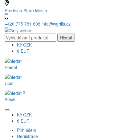
Prodejna Staré Město
+420 775 781 808
info@wgrills.cz
Kč
CZK
€
EUR
Hledat
Účet
0
Košík
Kč
CZK
€
EUR
Přihlášení
Registrace