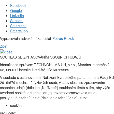
Facebook
Google
LinkedIn
Seznam
Smartlook
Smartsupp
Vypracovala advokátní kancelář
Petráš Rezek
Zpět
SOUHLAS SE ZPRACOVÁNÍM OSOBNÍCH ÚDAJŮ
Identifikace správce: TECHNOKLIMA UH, s.r.o., Mariánské náměstí
62, 68601 Uherské Hradiště, IČ: 60729589.
V souladu s ustanoveními Nařízení Evropského parlamentu a Rady EU
2016/679 o ochraně fyzických osob, v souvislosti se zpracováním
osobních údajů (dále jen „Nařízení“) souhlasím tímto s tím, aby výše
uvedená společnost (dále jen „správce“) zpracovávala mnou
poskytnuté osobní údaje (dále jen osobní údaje), a to:
cookies
pro účely: