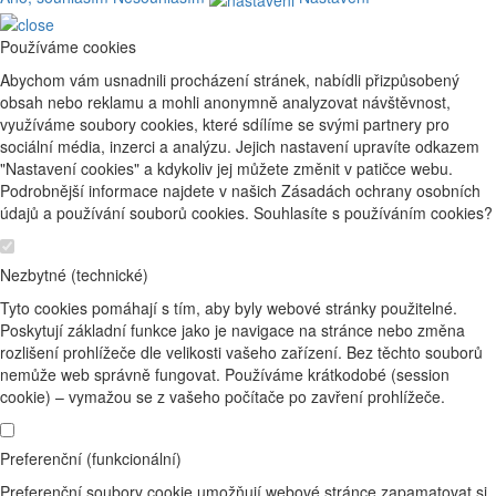
Používáme cookies
Abychom vám usnadnili procházení stránek, nabídli přizpůsobený
obsah nebo reklamu a mohli anonymně analyzovat návštěvnost,
využíváme soubory cookies, které sdílíme se svými partnery pro
sociální média, inzerci a analýzu. Jejich nastavení upravíte odkazem
"Nastavení cookies" a kdykoliv jej můžete změnit v patičce webu.
Podrobnější informace najdete v našich Zásadách ochrany osobních
údajů a používání souborů cookies. Souhlasíte s používáním cookies?
Nezbytné (technické)
Tyto cookies pomáhají s tím, aby byly webové stránky použitelné.
Poskytují základní funkce jako je navigace na stránce nebo změna
rozlišení prohlížeče dle velikosti vašeho zařízení. Bez těchto souborů
nemůže web správně fungovat. Používáme krátkodobé (session
cookie) – vymažou se z vašeho počítače po zavření prohlížeče.
Preferenční (funkcionální)
Preferenční soubory cookie umožňují webové stránce zapamatovat si