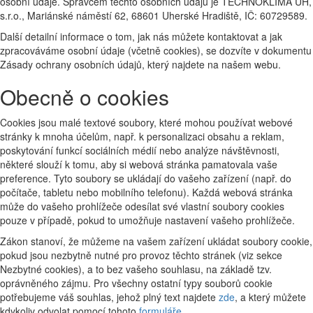
osobní údaje. Správcem těchto osobních údajů je TECHNOKLIMA UH,
s.r.o., Mariánské náměstí 62, 68601 Uherské Hradiště, IČ: 60729589.
Další detailní informace o tom, jak nás můžete kontaktovat a jak
zpracováváme osobní údaje (včetně cookies), se dozvíte v dokumentu
Zásady ochrany osobních údajů, který najdete na našem webu.
Obecně o cookies
Cookies jsou malé textové soubory, které mohou používat webové
stránky k mnoha účelům, např. k personalizaci obsahu a reklam,
poskytování funkcí sociálních médií nebo analýze návštěvnosti,
některé slouží k tomu, aby si webová stránka pamatovala vaše
preference. Tyto soubory se ukládají do vašeho zařízení (např. do
počítače, tabletu nebo mobilního telefonu). Každá webová stránka
může do vašeho prohlížeče odesílat své vlastní soubory cookies
pouze v případě, pokud to umožňuje nastavení vašeho prohlížeče.
Zákon stanoví, že můžeme na vašem zařízení ukládat soubory cookie,
pokud jsou nezbytně nutné pro provoz těchto stránek (viz sekce
Nezbytné cookies), a to bez vašeho souhlasu, na základě tzv.
oprávněného zájmu. Pro všechny ostatní typy souborů cookie
potřebujeme váš souhlas, jehož plný text najdete
zde
, a který můžete
kdykoliv odvolat pomocí tohoto
formuláře
.