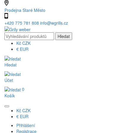
Prodejna Staré Město
+420 775 781 808
info@wgrills.cz
Kč
CZK
€
EUR
Hledat
Účet
0
Košík
Kč
CZK
€
EUR
Přihlášení
Registrace