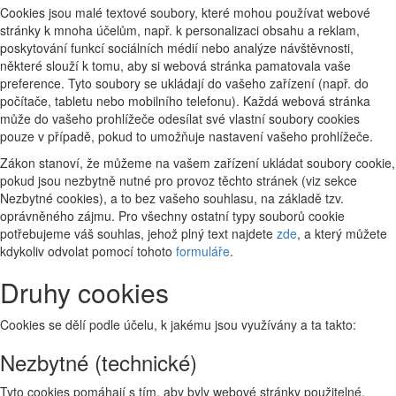
Cookies jsou malé textové soubory, které mohou používat webové
stránky k mnoha účelům, např. k personalizaci obsahu a reklam,
poskytování funkcí sociálních médií nebo analýze návštěvnosti,
některé slouží k tomu, aby si webová stránka pamatovala vaše
preference. Tyto soubory se ukládají do vašeho zařízení (např. do
počítače, tabletu nebo mobilního telefonu). Každá webová stránka
může do vašeho prohlížeče odesílat své vlastní soubory cookies
pouze v případě, pokud to umožňuje nastavení vašeho prohlížeče.
Zákon stanoví, že můžeme na vašem zařízení ukládat soubory cookie,
pokud jsou nezbytně nutné pro provoz těchto stránek (viz sekce
Nezbytné cookies), a to bez vašeho souhlasu, na základě tzv.
oprávněného zájmu. Pro všechny ostatní typy souborů cookie
potřebujeme váš souhlas, jehož plný text najdete
zde
, a který můžete
kdykoliv odvolat pomocí tohoto
formuláře
.
Druhy cookies
Cookies se dělí podle účelu, k jakému jsou využívány a ta takto:
Nezbytné (technické)
Tyto cookies pomáhají s tím, aby byly webové stránky použitelné.