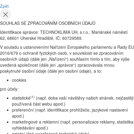
Zpět
SOUHLAS SE ZPRACOVÁNÍM OSOBNÍCH ÚDAJŮ
Identifikace správce: TECHNOKLIMA UH, s.r.o., Mariánské náměstí
62, 68601 Uherské Hradiště, IČ: 60729589.
V souladu s ustanoveními Nařízení Evropského parlamentu a Rady EU
2016/679 o ochraně fyzických osob, v souvislosti se zpracováním
osobních údajů (dále jen „Nařízení“) souhlasím tímto s tím, aby výše
uvedená společnost (dále jen „správce“) zpracovávala mnou
poskytnuté osobní údaje (dále jen osobní údaje), a to:
cookies
pro účely:
(1)
statistické
(např. doba vaší návštěvy našich stránek, nejčastěji
používaná část webu apod.)
preferenční (např. identifikace prohlížeče, jazykové nastavení
apod.)
marketingové a reklamní (např. personalizace reklamy, statistika
vyhledávání apod.)
ostatní (jiné nezařazené technické účely)