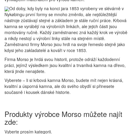
Od doby, kdy byly na konci jara 1853 vyrobeny ve slévárně v
Nykøbingu první formy se mnoho změnilo, ale nejdůležitější
nástroje zůstávají stejné a základem je stále ruční práce. Krbová
kamna se vyrábějí na výrobních linkách, ale jejich části jsou
montovány ručně. Každý zaměstnanec zná každý krok ve výrobě
a nikdy nestojí u výrobní linky stále na stejném místě.
Zaměstnanci firmy Morso jsou hrdi na svoje řemeslo stejně jako
kdysi jeho zakladatelé a kováři v roce 1853.
Firma Morso je hrdá svou historii, protože odráží každodenní
práci, jejímž výsledkem jsou kvalitní a trvanlivá kamna na dřevo,
která jinde nenajdete.
Vyberete – li si krbová kamna Morso, budete mít nejen krásná,
kvalitní a úsporná kamna, ale do svého obydlí si přinesete
současně i kousek dánské historie.
Produkty výrobce Morso můžete najít
zde:
Vyberte prosím kategorii.