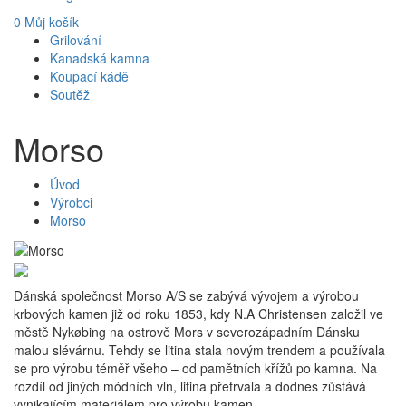
0
Můj košík
Grilování
Kanadská kamna
Koupací kádě
Soutěž
Morso
Úvod
Výrobci
Morso
Dánská společnost Morso A/S se zabývá vývojem a výrobou
krbových kamen již od roku 1853, kdy N.A Christensen založil ve
městě Nykøbing na ostrově Mors v severozápadním Dánsku
malou slévárnu. Tehdy se litina stala novým trendem a používala
se pro výrobu téměř všeho – od pamětních křížů po kamna. Na
rozdíl od jiných módních vln, litina přetrvala a dodnes zůstává
vynikajícím materiálem pro výrobu kamen.