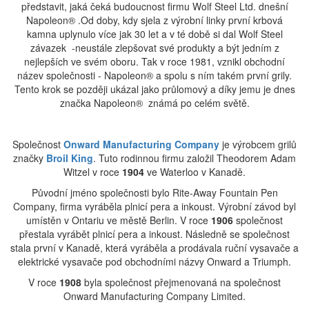
představit, jaká čeká budoucnost firmu Wolf Steel Ltd. dnešní
Napoleon® .Od doby, kdy sjela z výrobní linky první krbová
kamna uplynulo více jak 30 let a v té době si dal Wolf Steel
závazek -neustále zlepšovat své produkty a být jedním z
nejlepších ve svém oboru. Tak v roce 1981, vznikl obchodní
název společnosti - Napoleon® a spolu s ním takém první grily.
Tento krok se později ukázal jako průlomový a díky jemu je dnes
značka Napoleon® známá po celém světě.
Společnost
Onward Manufacturing Company
je výrobcem grilů
značky
Broil King
. Tuto rodinnou firmu založil Theodorem Adam
Witzel v roce
1904
ve Waterloo v Kanadě.
Původní jméno společnosti bylo Rite-Away Fountain Pen
Company, firma vyráběla plnicí pera a inkoust. Výrobní závod byl
umístěn v Ontariu ve městě Berlin. V roce
1906
společnost
přestala vyrábět plnicí pera a inkoust. Následně se společnost
stala první v Kanadě, která vyráběla a prodávala ruční vysavače a
elektrické vysavače pod obchodními názvy Onward a Triumph.
V roce
1908
byla společnost přejmenovaná na společnost
Onward Manufacturing Company Limited.