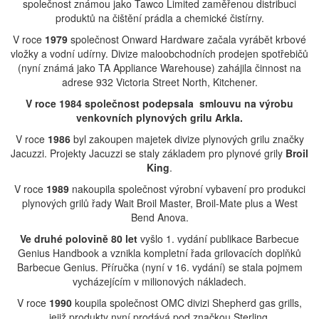
společnost známou jako Tawco Limited zaměřenou distribuci
produktů na čištění prádla a chemické čistírny.
V roce
1979
společnost Onward Hardware začala vyrábět krbové
vložky a vodní udírny. Divize maloobchodních prodejen spotřebičů
(nyní známá jako TA Appliance Warehouse) zahájila činnost na
adrese 932 Victoria Street North, Kitchener.
V roce 1984 společnost podepsala smlouvu na výrobu
venkovních plynových grilu Arkla.
V roce
1986
byl zakoupen majetek divize plynových grilu značky
Jacuzzi. Projekty Jacuzzi se staly základem pro plynové grily
Broil
King
.
V roce
1989
nakoupila společnost výrobní vybavení pro produkci
plynových grilů řady Wait Broil Master, Broil-Mate plus a West
Bend Anova.
Ve druhé polovině 80 let
vyšlo 1. vydání publikace Barbecue
Genius Handbook a vznikla kompletní řada grilovacích doplňků
Barbecue Genius. Příručka (nyní v 16. vydání) se stala pojmem
vycházejícím v milionových nákladech.
V roce
1990
koupila společnost OMC divizi Shepherd gas grills,
jejiž produkty nyní prodává pod značkou Sterling.