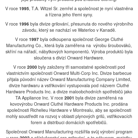
V roce
1995
, T.A. Witzel Sr. zemřel a společnost je nyní vlastněna
a řízena jeho třemi syny.
V roce
1996
byla divize grilování, přesunuta do nového výrobního
závodu, který se nachází ve Waterloo v Kanadě.
V roce
1997
byla odkoupena společnost George Cluthé
Manufacturing Co., která byla zaměřena na výrobu šroubováků,
skříní na nářadí, nábytkových komponentů. Výroba produktů byla
sloučena s divizí Onward Hardware.
V roce
2000
byly založeny tři samostatné společnosti pod
vlastnictvím společnosti Onward Multi-Corp Inc. Divize barbecue
přijala původní název Onward Manufacturing Company Limited,
divize hardwaru a vstřikování vystupovala pod názvem Cluthé
Hardware Products Inc. a divize maloobchodních spotřebičů jako
TA Appliance Inc. V roce
2001
byla divize zaměřená na
kovovýrobu Onward Cluthé Hardware Products Inc. prodána
společnosti Richelieu Hardware v Montrealu, aby se společnosti
mohly soustředit na rozvoj v oblasti plynových grilů, vstřikovacích
forem a distribuci domácích spotřebičů.
Společnost Onward Manufacturing rozšířila svůj výrobní program
v roce
2002
o příslušenství pro grilování a to nákupem majetku