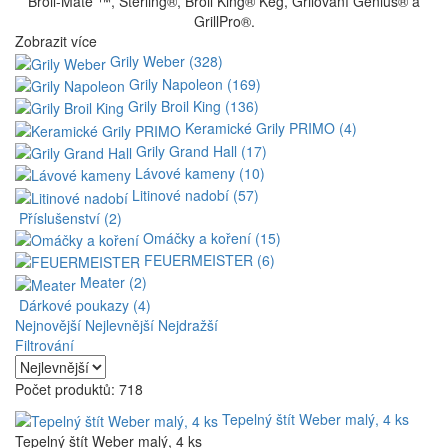
Broil-Mate ™, Sterling®, Broil King® Keg, Grilování Genius® a
GrillPro®.
Zobrazit více
Grily Weber (328)
Grily Napoleon (169)
Grily Broil King (136)
Keramické Grily PRIMO (4)
Grily Grand Hall (17)
Lávové kameny (10)
Litinové nadobí (57)
Příslušenství (2)
Omáčky a koření (15)
FEUERMEISTER (6)
Meater (2)
Dárkové poukazy (4)
Nejnovější
Nejlevnější
Nejdražší
Filtrování
Počet produktů: 718
Tepelný štít Weber malý, 4 ks
Tepelný štít Weber malý, 4 ks