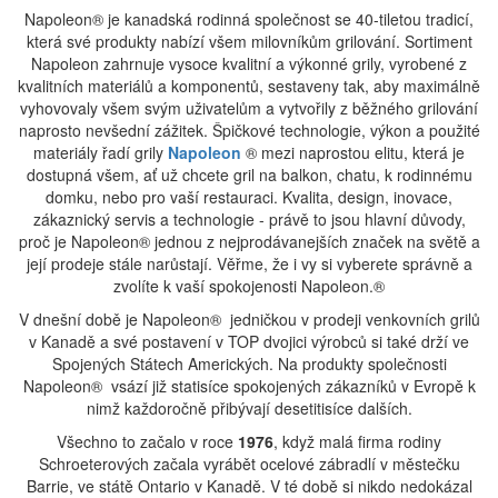
Napoleon® je kanadská rodinná společnost se 40-tiletou tradicí,
která své produkty nabízí všem milovníkům grilování. Sortiment
Napoleon zahrnuje vysoce kvalitní a výkonné grily, vyrobené z
kvalitních materiálů a komponentů, sestaveny tak, aby maximálně
vyhovovaly všem svým uživatelům a vytvořily z běžného grilování
naprosto nevšední zážitek. Špičkové technologie, výkon a použité
materiály řadí grily
Napoleon
® mezi naprostou elitu, která je
dostupná všem, ať už chcete gril na balkon, chatu, k rodinnému
domku, nebo pro vaší restauraci. Kvalita, design, inovace,
zákaznický servis a technologie - právě to jsou hlavní důvody,
proč je Napoleon® jednou z nejprodávanejších značek na světě a
její prodeje stále narůstají. Věřme, že i vy si vyberete správně a
zvolíte k vaší spokojenosti Napoleon.®
V dnešní době je Napoleon® jedničkou v prodeji venkovních grilů
v Kanadě a své postavení v TOP dvojici výrobců si také drží ve
Spojených Státech Amerických. Na produkty společnosti
Napoleon® vsází již statisíce spokojených zákazníků v Evropě k
nimž každoročně přibývají desetitisíce dalších.
Všechno to začalo v roce
1976
, když malá firma rodiny
Schroeterových začala vyrábět ocelové zábradlí v městečku
Barrie, ve státě Ontario v Kanadě. V té době si nikdo nedokázal