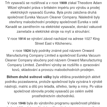
Trh vysavačů se rozšiřoval a v roce
1909
získal Theodore Adam
Witzel výhradní práva v britském impériu pro výrobu a prodej
elektrických vysavačů Eureka. Byla proto založena druhá
společnost Eureka Vacuum Cleaner Company. Následně byly
otevřeny maloobchodní prodejny společnosti Eureka v celé
Kanadě se zaměřením na elektrické vysavače, domácí vakuové
zametače a elektrické stroje na mytí a strouhání.
V roce
1914
se výrobní závod nacházel na adrese 1027 King
Street East v Kitcheneru.
v roce
1924
byly podniky známé pod názvem Onward
Manufacturing Company Limited a společnost Eureka Vacuum
Cleaner Company sloučeny pod názvem Onward Manufacturing
Company Limited. Zaměření výroby se rozšířilo o zpracování
kovů, skladování a provozu maloobchodních prodejen.
Během
druhé světové války
byla většina pravidelných aktivit
podniku pozastavena, protože společnost byla vyzvána k výrobě
nástrojů, matric a dílů pro letadla, střelivo, tanky a miny. Po válce
společnost obnovila prodej vysavačů po celém světě
prostřednictvím obchodníků.
V roce
1946
byla do výrobního programu společnosti přidána