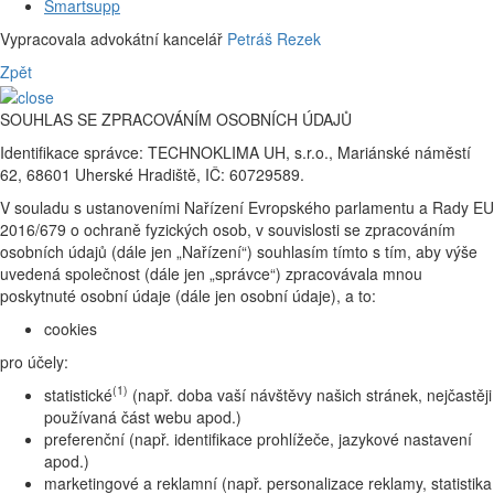
Smartsupp
Vypracovala advokátní kancelář
Petráš Rezek
Zpět
SOUHLAS SE ZPRACOVÁNÍM OSOBNÍCH ÚDAJŮ
Identifikace správce: TECHNOKLIMA UH, s.r.o., Mariánské náměstí
62, 68601 Uherské Hradiště, IČ: 60729589.
V souladu s ustanoveními Nařízení Evropského parlamentu a Rady EU
2016/679 o ochraně fyzických osob, v souvislosti se zpracováním
osobních údajů (dále jen „Nařízení“) souhlasím tímto s tím, aby výše
uvedená společnost (dále jen „správce“) zpracovávala mnou
poskytnuté osobní údaje (dále jen osobní údaje), a to:
cookies
pro účely:
(1)
statistické
(např. doba vaší návštěvy našich stránek, nejčastěji
používaná část webu apod.)
preferenční (např. identifikace prohlížeče, jazykové nastavení
apod.)
marketingové a reklamní (např. personalizace reklamy, statistika