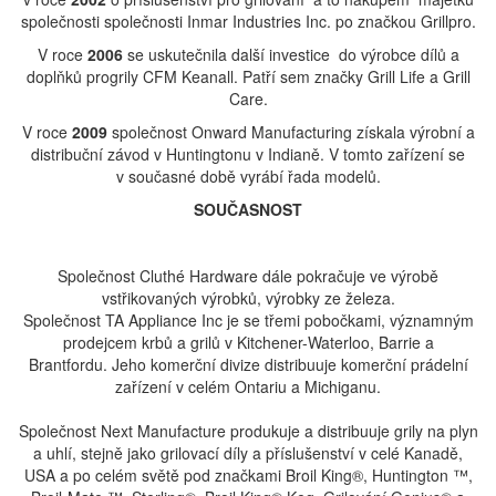
společnosti společnosti Inmar Industries Inc. po značkou Grillpro.
V roce
2006
se uskutečnila další investice do výrobce dílů a
doplňků progrily CFM Keanall. Patří sem značky Grill Life a Grill
Care.
V roce
2009
společnost Onward Manufacturing získala výrobní a
distribuční závod v Huntingtonu v Indianě. V tomto zařízení se
v současné době vyrábí řada modelů.
SOUČASNOST
Společnost Cluthé Hardware dále pokračuje ve výrobě
vstřikovaných výrobků, výrobky ze železa.
Společnost TA Appliance Inc je se třemi pobočkami, významným
prodejcem krbů a grilů v Kitchener-Waterloo, Barrie a
Brantfordu.
Jeho komerční divize distribuuje komerční prádelní
zařízení v celém Ontariu a Michiganu.
Společnost Next Manufacture produkuje a distribuuje grily na plyn
a uhlí, stejně jako grilovací díly a příslušenství v celé Kanadě,
USA a po celém světě pod značkami Broil King®, Huntington ™,