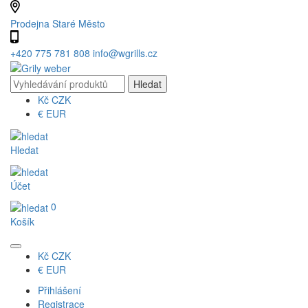
Prodejna Staré Město
+420 775 781 808
info@wgrills.cz
Kč
CZK
€
EUR
Hledat
Účet
0
Košík
Kč
CZK
€
EUR
Přihlášení
Registrace