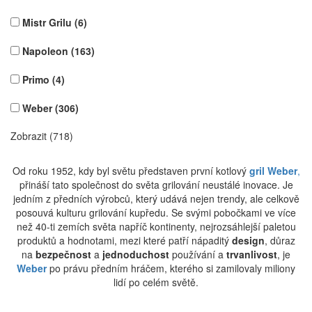
Mistr Grilu
(6)
Napoleon
(163)
Primo
(4)
Weber
(306)
Zobrazit (718)
Od roku 1952, kdy byl světu představen první kotlový
gril Weber
,
přináší tato společnost do světa grilování neustálé inovace. Je
jedním z předních výrobců, který udává nejen trendy, ale celkově
posouvá kulturu grilování kupředu. Se svými pobočkami ve více
než 40-ti zemích světa napříč kontinenty, nejrozsáhlejší paletou
produktů a hodnotami, mezi které patří nápaditý
design
, důraz
na
bezpečnost
a
jednoduchost
používání a
trvanlivost
, je
Weber
po právu předním hráčem, kterého si zamilovaly miliony
lidí po celém světě.