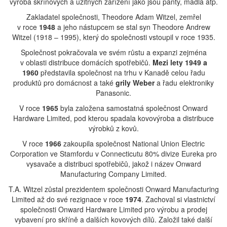
výroba skříňových a užitných zařízení jako jsou panty, madla atp.
Zakladatel společnosti, Theodore Adam Witzel, zemřel
v roce
1948
a jeho nástupcem se stal syn Theodore Andrew
Witzel (1918 – 1995), který do společnosti vstoupil v roce 1935.
Společnost pokračovala ve svém růstu a expanzi zejména
v oblasti distribuce domácích spotřebičů.
Mezi lety 1949 a
1960
představila společnost na trhu v Kanadě celou řadu
produktů pro domácnost a také
grily Weber
a řadu elektroniky
Panasonic.
V roce
1965
byla založena samostatná společnost Onward
Hardware Limited, pod kterou spadala kovovýroba a distribuce
výrobků z kovů.
V roce
1966
zakoupila společnost National Union Electric
Corporation ve Stamfordu v Connecticutu 80% divize Eureka pro
vysavače a distribuci spotřebičů, jakož i název Onward
Manufacturing Company Limited.
T.A. Witzel zůstal prezidentem společnosti Onward Manufacturing
Limited až do své rezignace v roce
1974
. Zachoval si vlastnictví
společnosti Onward Hardware Limited pro výrobu a prodej
vybavení pro skříně a dalších kovových dílů. Založil také další