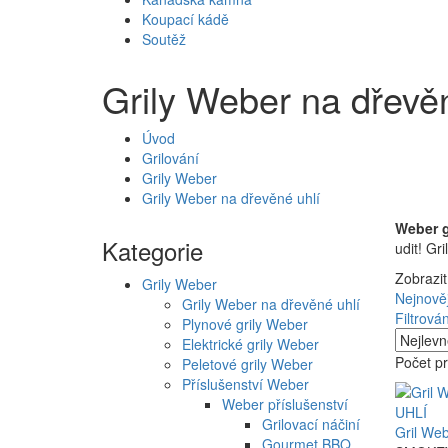
Koupací kádě
Soutěž
Grily Weber na dřevě
Úvod
Grilování
Grily Weber
Grily Weber na dřevěné uhlí
Weber g
Kategorie
udit! Gr
Zobrazit
Grily Weber
Nejnověj
Grily Weber na dřevěné uhlí
Filtrován
Plynové grily Weber
Elektrické grily Weber
Počet pr
Peletové grily Weber
Příslušenství Weber
Weber příslušenství
Grilovací náčiní
Gril W
Gourmet BBQ