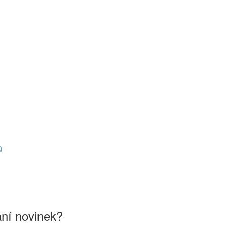
ů
ání novinek?