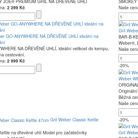
 JOE® PREMIUM GRIL NA DŘEVĚNÉ UHLÍ
SMOKEY 
na:
2 299 Kč
Naše cen
Gril Web
ber GO-ANYWHERE NA DŘEVĚNÉ UHLÍ ideální na
BAR-B-KE
ání
Weber®, B
HERE NA DŘEVĚNÉ UHLÍ, ideální velikost do kempu,
Naše cen
na cestování.
na:
2 999 Kč
-20%
Weber W
ORIGINA
Origináln
Běžná ce
Naše cen
Gril Weber Classic Kettle
-20%
Kettle na dřevěné uhlí Model pro začátečníky
Gril Web