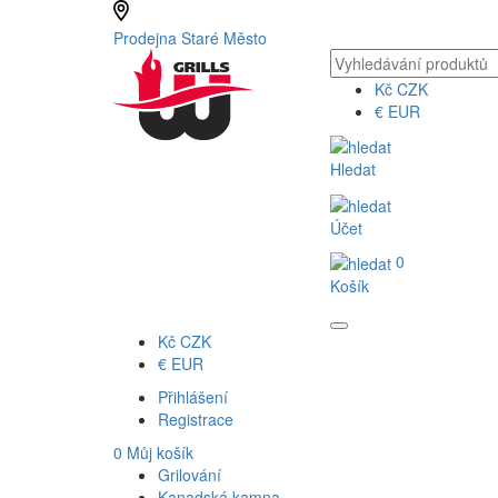
Prodejna Staré Město
Kč
CZK
€
EUR
Hledat
Účet
0
Košík
Kč
CZK
€
EUR
Přihlášení
Registrace
0
Můj košík
Grilování
Kanadská kamna