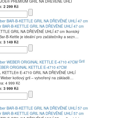
JOE® PREMIUM GRIL NA DŘEVĚNÉ UHLÍ
a:
2 299 Kč
er BAR-B-KETTLE GRIL NA DŘEVĚNÉ UHLÍ 47 cm
TTLE GRIL NA DŘEVĚNÉ UHLÍ 47 cm Ikonický
ar-B-Kettle je ideální pro začátečníky a sezn…
a:
3 149 Kč
Gril
EBER ORIGINAL KETTLE E-4710 47CM
L KETTLE® E-4710 GRIL NA DŘEVĚNÉ UHLÍ
í Weber kotlový gril – vytvořený na základě…
na:
4 999 Kč
a:
3 999 Kč
er BAR-B-KETTLE GRIL NA DŘEVĚNÉ UHLÍ 57 cm