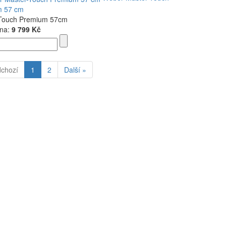
m 57 cm
Touch Premium 57cm
na:
9 799 Kč
dchozí
1
2
Další »