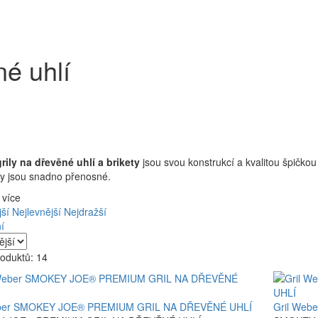
né uhlí
rily na dřevěné uhlí a brikety
jsou svou konstrukcí a kvalitou špičkou
ily jsou snadno přenosné.
 více
ší
Nejlevnější
Nejdražší
í
oduktů: 14
eber SMOKEY JOE® PREMIUM GRIL NA DŘEVĚNÉ UHLÍ
Gril We