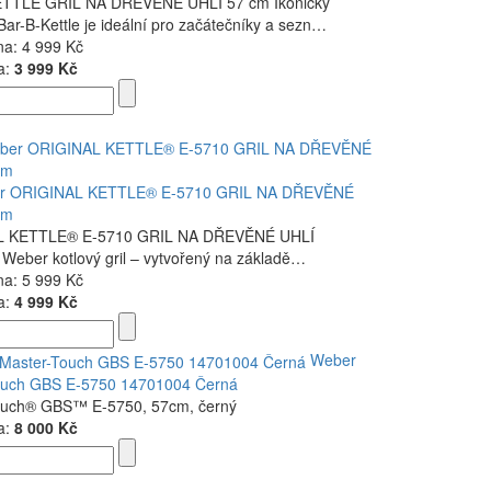
TTLE GRIL NA DŘEVĚNÉ UHLÍ 57 cm Ikonický
ar-B-Kettle je ideální pro začátečníky a sezn…
na:
4 999 Kč
a:
3 999 Kč
er ORIGINAL KETTLE® E-5710 GRIL NA DŘEVĚNÉ
cm
L KETTLE® E-5710 GRIL NA DŘEVĚNÉ UHLÍ
í Weber kotlový gril – vytvořený na základě…
na:
5 999 Kč
a:
4 999 Kč
Weber
ouch GBS E-5750 14701004 Černá
ouch® GBS™ E-5750, 57cm, černý
a:
8 000 Kč