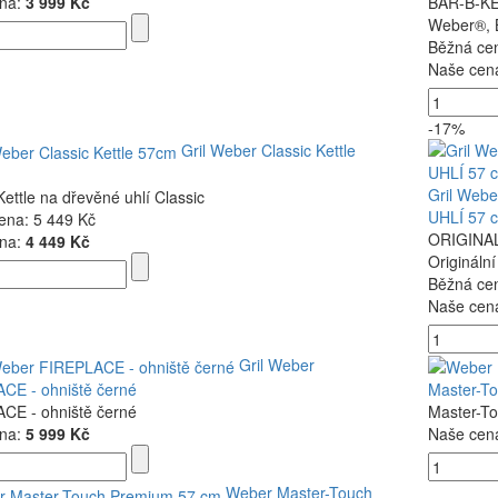
na:
3 999 Kč
BAR-B-KE
Weber®, B
Běžná ce
Naše cen
-17%
Gril Weber Classic Kettle
Gril Web
Kettle na dřevěné uhlí Classic
UHLÍ 57 
ena:
5 449 Kč
ORIGINA
na:
4 449 Kč
Origináln
Běžná ce
Naše cen
Gril Weber
CE - ohniště černé
Master-T
CE - ohniště černé
Master-T
na:
5 999 Kč
Naše cen
Weber Master-Touch