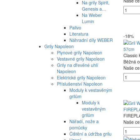
Naše ce
Na grily Spirit,
Genesis a…
Na Weber
Lumin
Palivo
Literatura
-18%
Náhradní díly WEBER
Grily Napoleon
57cm
Plynové grily Napoleon
Classic 
Vestavné grily Napoleon
Běžná c
Grily na dřevěné uhlí
Naše ce
Napoleon
Elektrické grily Napoleon
Příslušenství Napoleon
Moduly k vestavěným
grilům
Moduly k
vestavěným
FIREPLA
grilům
FIREPLA
Nářadí, nože a
Naše ce
pomůcky
Čištění a údržba grilu
Uzení