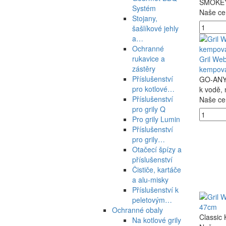
SMOKEY
Systém
Naše ce
Stojany,
šašlíkové jehly
a…
Ochranné
rukavice a
Gril We
zástěry
kempov
Příslušenství
GO-ANYW
pro kotlové…
k vodě, 
Příslušenství
Naše ce
pro grily Q
Pro grily Lumin
Příslušenství
pro grily…
Otačecí špízy a
příslušenství
Čističe, kartáče
a alu-misky
Příslušenství k
peletovým…
47cm
Ochranné obaly
Classic 
Na kotlové grily