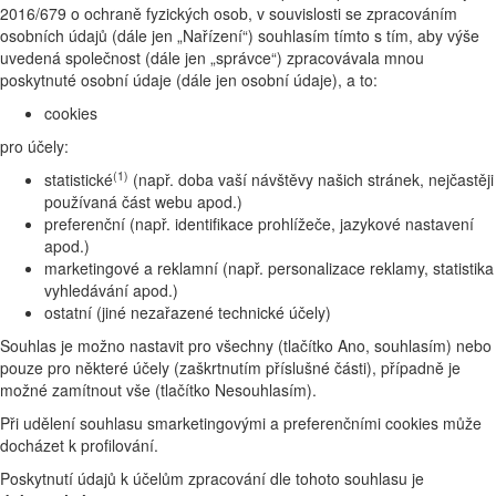
2016/679 o ochraně fyzických osob, v souvislosti se zpracováním
osobních údajů (dále jen „Nařízení“) souhlasím tímto s tím, aby výše
uvedená společnost (dále jen „správce“) zpracovávala mnou
poskytnuté osobní údaje (dále jen osobní údaje), a to:
cookies
pro účely:
(1)
statistické
(např. doba vaší návštěvy našich stránek, nejčastěji
používaná část webu apod.)
preferenční (např. identifikace prohlížeče, jazykové nastavení
apod.)
marketingové a reklamní (např. personalizace reklamy, statistika
vyhledávání apod.)
ostatní (jiné nezařazené technické účely)
Souhlas je možno nastavit pro všechny (tlačítko Ano, souhlasím) nebo
pouze pro některé účely (zaškrtnutím příslušné části), případně je
možné zamítnout vše (tlačítko Nesouhlasím).
Při udělení souhlasu smarketingovými a preferenčními cookies může
docházet k profilování.
Poskytnutí údajů k účelům zpracování dle tohoto souhlasu je