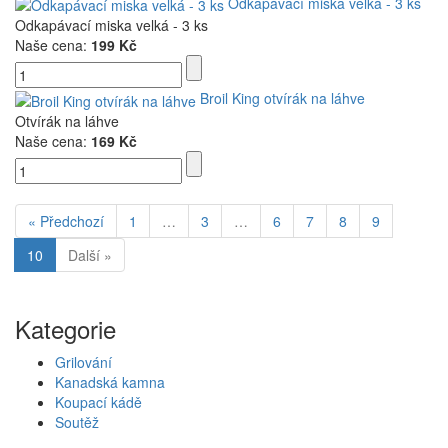
Odkapávací miska velká - 3 ks
Odkapávací miska velká - 3 ks
Naše cena:
199 Kč
Broil King otvírák na láhve
Otvírák na láhve
Naše cena:
169 Kč
« Předchozí
1
…
3
…
6
7
8
9
10
Další »
Kategorie
Grilování
Kanadská kamna
Koupací kádě
Soutěž