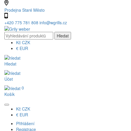
Prodejna Staré Město
+420 775 781 808
info@wgrills.cz
Kč
CZK
€
EUR
Hledat
Účet
0
Košík
Kč
CZK
€
EUR
Přihlášení
Registrace