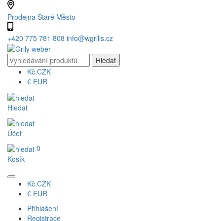
Prodejna Staré Město
+420 775 781 808
info@wgrills.cz
Kč
CZK
€
EUR
Hledat
Účet
0
Košík
Kč
CZK
€
EUR
Přihlášení
Registrace