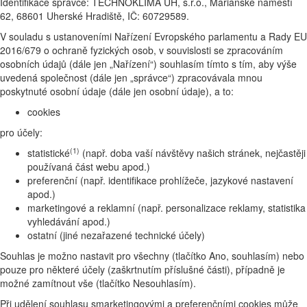
Identifikace správce: TECHNOKLIMA UH, s.r.o., Mariánské náměstí
62, 68601 Uherské Hradiště, IČ: 60729589.
V souladu s ustanoveními Nařízení Evropského parlamentu a Rady EU
2016/679 o ochraně fyzických osob, v souvislosti se zpracováním
osobních údajů (dále jen „Nařízení“) souhlasím tímto s tím, aby výše
uvedená společnost (dále jen „správce“) zpracovávala mnou
poskytnuté osobní údaje (dále jen osobní údaje), a to:
cookies
pro účely:
(1)
statistické
(např. doba vaší návštěvy našich stránek, nejčastěji
používaná část webu apod.)
preferenční (např. identifikace prohlížeče, jazykové nastavení
apod.)
marketingové a reklamní (např. personalizace reklamy, statistika
vyhledávání apod.)
ostatní (jiné nezařazené technické účely)
Souhlas je možno nastavit pro všechny (tlačítko Ano, souhlasím) nebo
pouze pro některé účely (zaškrtnutím příslušné části), případně je
možné zamítnout vše (tlačítko Nesouhlasím).
Při udělení souhlasu smarketingovými a preferenčními cookies může