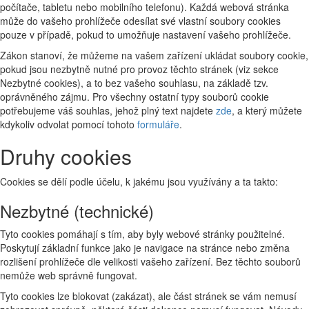
počítače, tabletu nebo mobilního telefonu). Každá webová stránka
může do vašeho prohlížeče odesílat své vlastní soubory cookies
pouze v případě, pokud to umožňuje nastavení vašeho prohlížeče.
Zákon stanoví, že můžeme na vašem zařízení ukládat soubory cookie,
pokud jsou nezbytně nutné pro provoz těchto stránek (viz sekce
Nezbytné cookies), a to bez vašeho souhlasu, na základě tzv.
oprávněného zájmu. Pro všechny ostatní typy souborů cookie
potřebujeme váš souhlas, jehož plný text najdete
zde
, a který můžete
kdykoliv odvolat pomocí tohoto
formuláře
.
Druhy cookies
Cookies se dělí podle účelu, k jakému jsou využívány a ta takto:
Nezbytné (technické)
Tyto cookies pomáhají s tím, aby byly webové stránky použitelné.
Poskytují základní funkce jako je navigace na stránce nebo změna
rozlišení prohlížeče dle velikosti vašeho zařízení. Bez těchto souborů
nemůže web správně fungovat.
Tyto cookies lze blokovat (zakázat), ale část stránek se vám nemusí