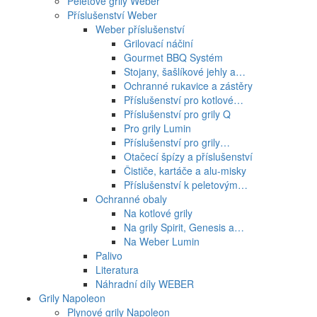
Peletové grily Weber
Příslušenství Weber
Weber příslušenství
Grilovací náčiní
Gourmet BBQ Systém
Stojany, šašlíkové jehly a…
Ochranné rukavice a zástěry
Příslušenství pro kotlové…
Příslušenství pro grily Q
Pro grily Lumin
Příslušenství pro grily…
Otačecí špízy a příslušenství
Čističe, kartáče a alu-misky
Příslušenství k peletovým…
Ochranné obaly
Na kotlové grily
Na grily Spirit, Genesis a…
Na Weber Lumin
Palivo
Literatura
Náhradní díly WEBER
Grily Napoleon
Plynové grily Napoleon