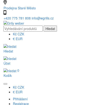
Prodejna Staré Město
+420 775 781 808
info@wgrills.cz
Kč
CZK
€
EUR
Hledat
Účet
0
Košík
Kč
CZK
€
EUR
Přihlášení
Registrace