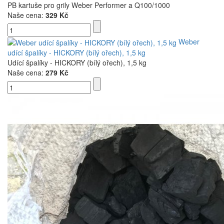
PB kartuše pro grily Weber Performer a Q100/1000
Naše cena:
329 Kč
Weber
udící špalíky - HICKORY (bílý ořech), 1,5 kg
Udící špalíky - HICKORY (bílý ořech), 1,5 kg
Naše cena:
279 Kč