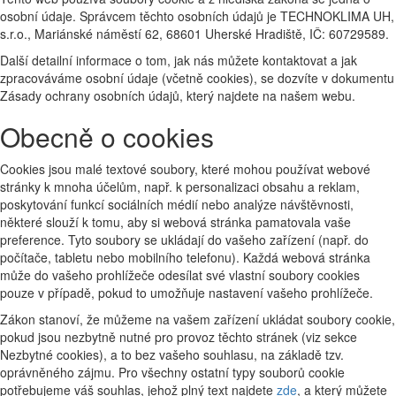
osobní údaje. Správcem těchto osobních údajů je TECHNOKLIMA UH,
s.r.o., Mariánské náměstí 62, 68601 Uherské Hradiště, IČ: 60729589.
Další detailní informace o tom, jak nás můžete kontaktovat a jak
zpracováváme osobní údaje (včetně cookies), se dozvíte v dokumentu
Zásady ochrany osobních údajů, který najdete na našem webu.
Obecně o cookies
Cookies jsou malé textové soubory, které mohou používat webové
stránky k mnoha účelům, např. k personalizaci obsahu a reklam,
poskytování funkcí sociálních médií nebo analýze návštěvnosti,
některé slouží k tomu, aby si webová stránka pamatovala vaše
preference. Tyto soubory se ukládají do vašeho zařízení (např. do
počítače, tabletu nebo mobilního telefonu). Každá webová stránka
může do vašeho prohlížeče odesílat své vlastní soubory cookies
pouze v případě, pokud to umožňuje nastavení vašeho prohlížeče.
Zákon stanoví, že můžeme na vašem zařízení ukládat soubory cookie,
pokud jsou nezbytně nutné pro provoz těchto stránek (viz sekce
Nezbytné cookies), a to bez vašeho souhlasu, na základě tzv.
oprávněného zájmu. Pro všechny ostatní typy souborů cookie
potřebujeme váš souhlas, jehož plný text najdete
zde
, a který můžete