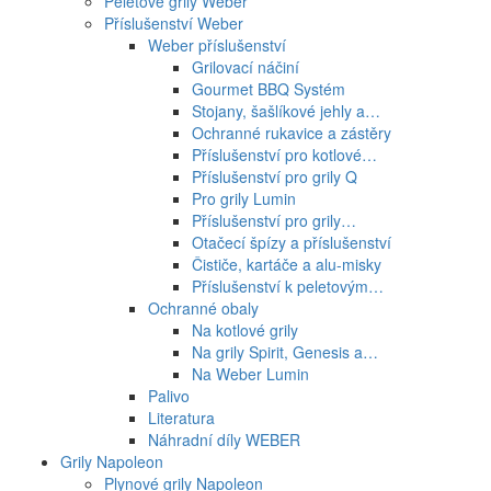
Peletové grily Weber
Příslušenství Weber
Weber příslušenství
Grilovací náčiní
Gourmet BBQ Systém
Stojany, šašlíkové jehly a…
Ochranné rukavice a zástěry
Příslušenství pro kotlové…
Příslušenství pro grily Q
Pro grily Lumin
Příslušenství pro grily…
Otačecí špízy a příslušenství
Čističe, kartáče a alu-misky
Příslušenství k peletovým…
Ochranné obaly
Na kotlové grily
Na grily Spirit, Genesis a…
Na Weber Lumin
Palivo
Literatura
Náhradní díly WEBER
Grily Napoleon
Plynové grily Napoleon