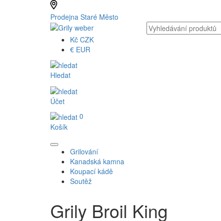
Prodejna Staré Město
Kč
CZK
€
EUR
Hledat
Účet
0
Košík
Grilování
Kanadská kamna
Koupací kádě
Soutěž
Grily Broil King