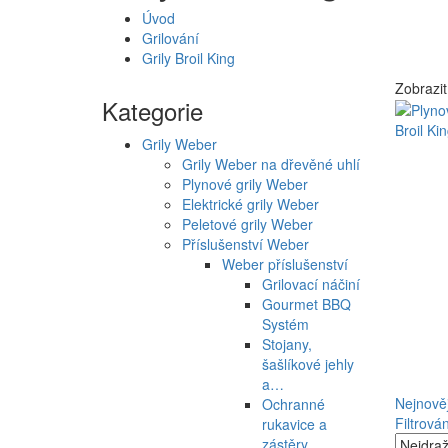
Úvod
Grilování
Grily Broil King
Zobrazit
Kategorie
Broil Ki
Grily Weber
Grily Weber na dřevěné uhlí
Plynové grily Weber
Elektrické grily Weber
Peletové grily Weber
Příslušenství Weber
Weber příslušenství
Grilovací náčiní
Gourmet BBQ
Systém
Stojany,
šašlíkové jehly
a…
Nejnověj
Ochranné
Filtrován
rukavice a
zástěry