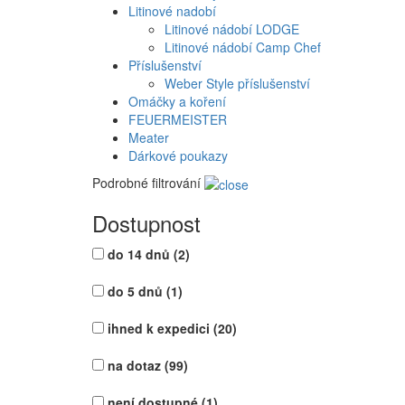
Litinové nadobí
Litinové nádobí LODGE
Litinové nádobí Camp Chef
Příslušenství
Weber Style příslušenství
Omáčky a koření
FEUERMEISTER
Meater
Dárkové poukazy
Podrobné filtrování
Dostupnost
do 14 dnů
(2)
do 5 dnů
(1)
ihned k expedici
(20)
na dotaz
(99)
není dostupné
(1)