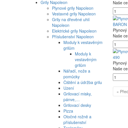
Grily Napoleon
Naše ce
Plynové grily Napoleon
Vestavné grily Napoleon
Grily na dřevěné uhlí
BARON 
Napoleon
Plynový 
Elektrické grily Napoleon
Naše ce
Příslušenství Napoleon
Moduly k vestavěným
grilům
Moduly k
490
vestavěným
Plynový 
grilům
Naše ce
Nářadí, nože a
pomůcky
Čištění a údržba grilu
Uzení
« Pře
Grilovací misky,
pánve,…
Grilovací desky
Pizza
Otočné rožně a
příslušenství
Teploměry