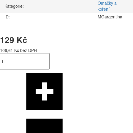
Omáčky a
Kategorie:
koření
ID:
MGargentina
129 Kč
106,61 Kč bez DPH