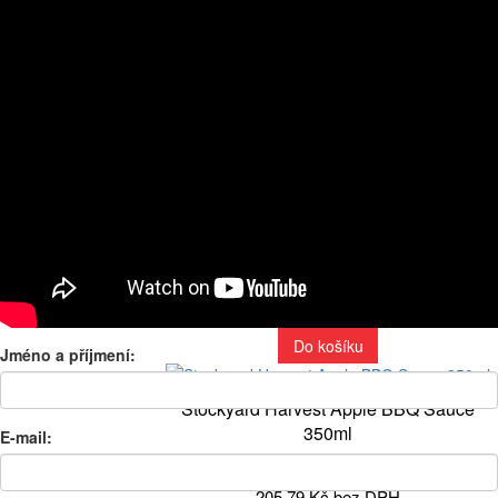
American Stockyard Southern Blues
BBQ Sauce 350 ml
249 Kč
205,79 Kč bez DPH
Do košíku
Stockyard Red Raspberry BBQ Sauce,
350ml
249 Kč
205,79 Kč bez DPH
Do košíku
Jméno a příjmení:
Stockyard Harvest Apple BBQ Sauce
350ml
E-mail:
249 Kč
205,79 Kč bez DPH