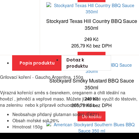
Stockyard Texas Hill Country BBQ Sauce
350ml
249 Kč
205,79 Kč bez DPH
Do košíku
Dotaz k
Popis produktu
produktu
Grilovací koření - Gaucho Argentina, 150g
Stockyard Smoky Mustard BBQ Sauce
350ml
Výrazná kořenící směs s česnekem, oreganem a chili ideální na
249 Kč
hovězí , jehněčí a vepřové maso. Můžete ji ale také využít do těstovin,
na zeleninu nebo k přípravě ochuceného másla.
205,79 Kč bez DPH
Neobsahuje přidaný glutaman sodný (E621)
Do košíku
Obsah mořské soli 26%
Hmotnost 150g