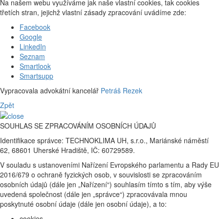
Na našem webu využíváme jak naše vlastní cookies, tak cookies
třetích stran, jejichž vlastní zásady zpracování uvádíme zde:
Facebook
Google
LinkedIn
Seznam
Smartlook
Smartsupp
Vypracovala advokátní kancelář
Petráš Rezek
Zpět
SOUHLAS SE ZPRACOVÁNÍM OSOBNÍCH ÚDAJŮ
Identifikace správce: TECHNOKLIMA UH, s.r.o., Mariánské náměstí
62, 68601 Uherské Hradiště, IČ: 60729589.
V souladu s ustanoveními Nařízení Evropského parlamentu a Rady EU
2016/679 o ochraně fyzických osob, v souvislosti se zpracováním
osobních údajů (dále jen „Nařízení“) souhlasím tímto s tím, aby výše
uvedená společnost (dále jen „správce“) zpracovávala mnou
poskytnuté osobní údaje (dále jen osobní údaje), a to:
cookies