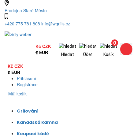
Prodejna Staré Město
+420 775 781 808
info@wgrills.cz
0
Kč
CZK
€
EUR
Hledat
Účet
Košík
Kč
CZK
€
EUR
Přihlášení
Registrace
0
Můj košík
Grilování
Kanadská kamna
Koupací kádě