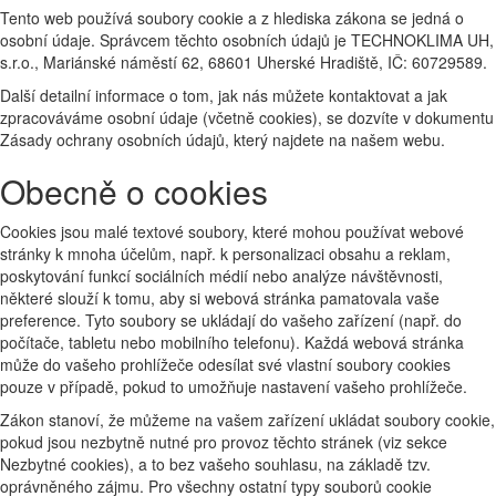
Tento web používá soubory cookie a z hlediska zákona se jedná o
osobní údaje. Správcem těchto osobních údajů je TECHNOKLIMA UH,
s.r.o., Mariánské náměstí 62, 68601 Uherské Hradiště, IČ: 60729589.
Další detailní informace o tom, jak nás můžete kontaktovat a jak
zpracováváme osobní údaje (včetně cookies), se dozvíte v dokumentu
Zásady ochrany osobních údajů, který najdete na našem webu.
Obecně o cookies
Cookies jsou malé textové soubory, které mohou používat webové
stránky k mnoha účelům, např. k personalizaci obsahu a reklam,
poskytování funkcí sociálních médií nebo analýze návštěvnosti,
některé slouží k tomu, aby si webová stránka pamatovala vaše
preference. Tyto soubory se ukládají do vašeho zařízení (např. do
počítače, tabletu nebo mobilního telefonu). Každá webová stránka
může do vašeho prohlížeče odesílat své vlastní soubory cookies
pouze v případě, pokud to umožňuje nastavení vašeho prohlížeče.
Zákon stanoví, že můžeme na vašem zařízení ukládat soubory cookie,
pokud jsou nezbytně nutné pro provoz těchto stránek (viz sekce
Nezbytné cookies), a to bez vašeho souhlasu, na základě tzv.
oprávněného zájmu. Pro všechny ostatní typy souborů cookie