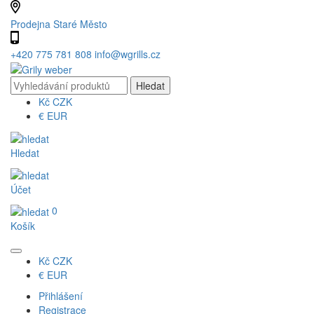
Prodejna Staré Město
+420 775 781 808
info@wgrills.cz
Kč
CZK
€
EUR
Hledat
Účet
0
Košík
Kč
CZK
€
EUR
Přihlášení
Registrace