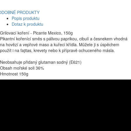
ODOBNÉ PRODUKTY
Popis produktu
Dotaz k produktu
Grilovací koření - Picante Mexico, 150g
Pikantní kořenící směs s pálivou paprikou, cibulí a česnekem vhodná
na hovězí a vepřové maso a kuřecí křídla. Můžete ji s úspěchem
použít i na fajitas, krevety nebo k přípravě ochuceného másla.
Neobsahuje přidaný glutaman sodný (E621)
Obsah mořské soli 36%
Hmotnost 150g