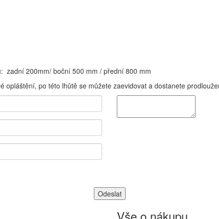
lů: zadní 200mm/ boční 500 mm / přední 800 mm
vé opláštění, po této lhůtě se můžete zaevidovat a dostanete prodloužení
Vše o nákupu