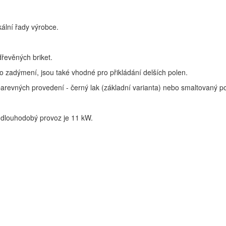
ikální řady výrobce.
řevěných briket.
o zadýmení, jsou také vhodné pro přikládání delších polen.
 barevných provedení - černý lak (základní varianta) nebo smaltovaný 
o dlouhodobý provoz je 11 kW.