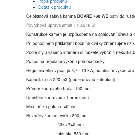
Popis produktu
Dotaz k produktu
Celolitinová sálavá kamna
DOVRE 760 WD
patří do rust
Povrchová úprava smalt + 33.246Kč
Konstrukce kamen je uzpůsobena na spalování dřeva a d
Při pohodlném přikládání bočními dvířky zmenšujete rizik
Podle stylu vašeho interieru si můžete vybrat z několika
Pohodlná regulace výkonu pomocí páčky.
Regulovatelný výkon je 3,7 - 13 kW, nominální výkon pr
Kapacita: cca 220 m3 (podle úrovně zateplení)
Průměr kouřového hrdla: 150 mm
Umístění kouřovodu: horní/zadní
Max. délka polena: 40 cm
Rozměry kamen: výška 800 mm
šířka 740 mm
hloubka 580 mm