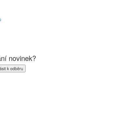
ů
ání novinek?