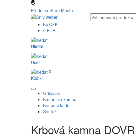
Prodejna Staré Město
Kč
CZK
€
EUR
Hledat
Účet
0
Košík
Grilování
Kanadská kamna
Koupací kádě
Soutěž
Krbová kamna DOVR