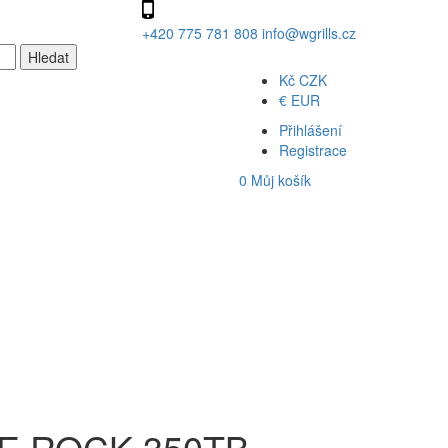
+420 775 781 808
info@wgrills.cz
Kč
CZK
€
EUR
Přihlášení
Registrace
0
Můj košík
RE ROCK 350TB