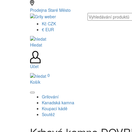
Prodejna Staré Město
Kč
CZK
€
EUR
Hledat
Účet
0
Košík
Grilování
Kanadská kamna
Koupací kádě
Soutěž
Krbová kamna DOV