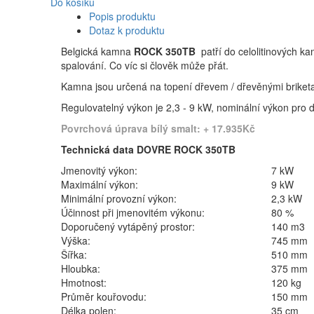
Do košíku
Popis produktu
Dotaz k produktu
Belgická kamna
ROCK 350TB
patří do celolitinových k
spalování. Co víc si člověk může přát.
Kamna jsou určená na topení dřevem / dřevěnými briket
Regulovatelný výkon je 2,3 - 9 kW, nominální výkon pro 
Povrchová úprava bílý smalt: + 17.935Kč
Technická data
DOVRE
ROCK 350TB
Jmenovitý výkon:
7 kW
Maximální výkon:
9 kW
Minimální provozní výkon:
2,3 kW
Účinnost při jmenovitém výkonu:
80 %
Doporučený vytápěný prostor:
140 m3
Výška:
745 mm
Šířka:
510 mm
Hloubka:
375 mm
Hmotnost:
120 kg
Průměr kouřovodu:
150 mm
Délka polen:
35 cm