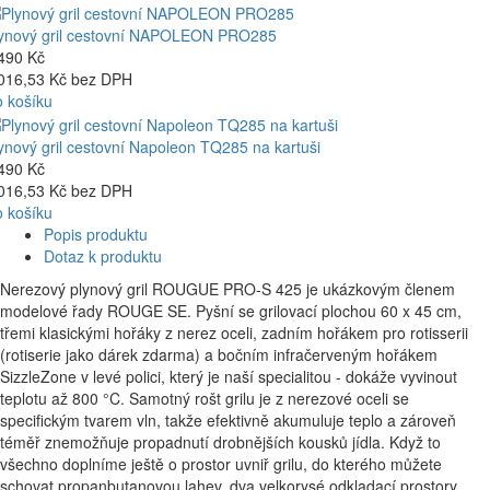
ynový gril cestovní NAPOLEON PRO285
490 Kč
016,53 Kč bez DPH
 košíku
ynový gril cestovní Napoleon TQ285 na kartuši
490 Kč
016,53 Kč bez DPH
 košíku
Popis produktu
Dotaz k produktu
Nerezový plynový gril ROUGUE PRO-S 425 je ukázkovým členem
modelové řady ROUGE SE. Pyšní se grilovací plochou 60 x 45 cm,
třemi klasickými hořáky z nerez oceli, zadním hořákem pro rotisserii
(rotiserie jako dárek zdarma) a bočním infračerveným hořákem
SizzleZone v levé polici, který je naší specialitou - dokáže vyvinout
teplotu až 800 °C. Samotný rošt grilu je z nerezové oceli se
specifickým tvarem vln, takže efektivně akumuluje teplo a zároveň
téměř znemožňuje propadnutí drobnějších kousků jídla. Když to
všechno doplníme ještě o prostor uvniř grilu, do kterého můžete
schovat propanbutanovou lahev, dva velkorysé odkladací prostory,