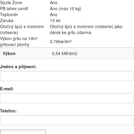
Sizzle Zone
Ano
PB lahev uvnitř
Ano (max 10 kg)
Teploměr
Ano
Záruka
15 let
Otočný špíz s motorem
Otočný špíz s motorem (rotiserie) jako
(rotiserie)
dárek ke grilu zdarma
Výkon grilu na 1dm²
0,76kw/dm²
grilovací plochy
Výkon
0,54 kW/dm2
Jméno a příjmení:
E-mail:
Telefon: