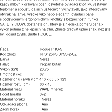
každý milovník grilování ocení osvětelné ovládací knoflíky, vestavný
teploměr a spoustu dalších užitečných vychytávek, jako integrovaný
otvírák na lahve, vysoké víko nebo elegantní ovládací panel
s podsvícenými ergonomickými knoflíky s bezpečnostní funkcí
SAFETY GLOW, dostanete gril, který je z hlediska poměru cena x
výkon jedním z nejlepších na trhu. Zkuste grilovat úplně jinak, než jste
byli dosud zvyklí. Buďte ROGUE.
Řada
Rogue PRO-S
Kód zboží
RPS425RSIBPSS-2-CZ
Barva
Nerez
Palivo
Propan butan
Výkon (kW)
23,75
Hmotnost (kg)
67
Rozměr grilu (š/v/h v cm)
140 x 63,5 x 123
Rozměr roštu (cm)
60 x 45
Materiál roštu
WAVE™ nerez
Počet hořáků
3+2
Materiál hořáků
Nerez
Odkládací plocha
Ano
Zadní hořák
Ano