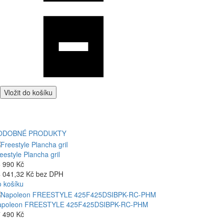
Vložit do košíku
ODOBNÉ PRODUKTY
eestyle Plancha gril
 990 Kč
 041,32 Kč bez DPH
 košíku
apoleon FREESTYLE 425F425DSIBPK-RC-PHM
 490 Kč