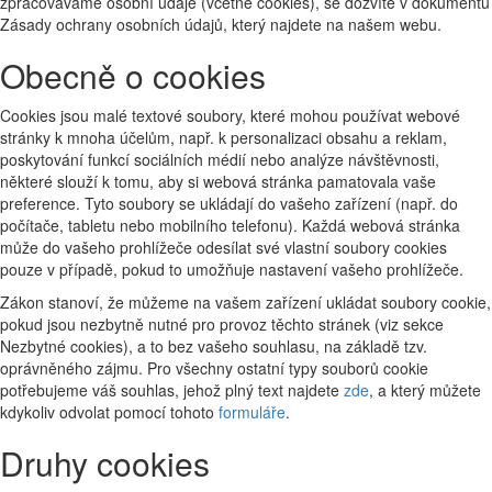
zpracováváme osobní údaje (včetně cookies), se dozvíte v dokumentu
Zásady ochrany osobních údajů, který najdete na našem webu.
Obecně o cookies
Cookies jsou malé textové soubory, které mohou používat webové
stránky k mnoha účelům, např. k personalizaci obsahu a reklam,
poskytování funkcí sociálních médií nebo analýze návštěvnosti,
některé slouží k tomu, aby si webová stránka pamatovala vaše
preference. Tyto soubory se ukládají do vašeho zařízení (např. do
počítače, tabletu nebo mobilního telefonu). Každá webová stránka
může do vašeho prohlížeče odesílat své vlastní soubory cookies
pouze v případě, pokud to umožňuje nastavení vašeho prohlížeče.
Zákon stanoví, že můžeme na vašem zařízení ukládat soubory cookie,
pokud jsou nezbytně nutné pro provoz těchto stránek (viz sekce
Nezbytné cookies), a to bez vašeho souhlasu, na základě tzv.
oprávněného zájmu. Pro všechny ostatní typy souborů cookie
potřebujeme váš souhlas, jehož plný text najdete
zde
, a který můžete
kdykoliv odvolat pomocí tohoto
formuláře
.
Druhy cookies