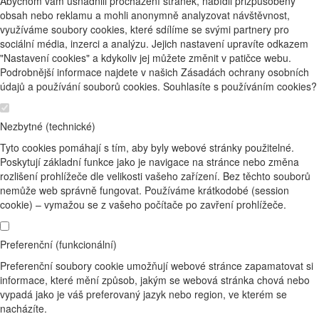
Abychom vám usnadnili procházení stránek, nabídli přizpůsobený
obsah nebo reklamu a mohli anonymně analyzovat návštěvnost,
využíváme soubory cookies, které sdílíme se svými partnery pro
sociální média, inzerci a analýzu. Jejich nastavení upravíte odkazem
"Nastavení cookies" a kdykoliv jej můžete změnit v patičce webu.
Podrobnější informace najdete v našich Zásadách ochrany osobních
údajů a používání souborů cookies. Souhlasíte s používáním cookies?
Nezbytné (technické)
Tyto cookies pomáhají s tím, aby byly webové stránky použitelné.
Poskytují základní funkce jako je navigace na stránce nebo změna
rozlišení prohlížeče dle velikosti vašeho zařízení. Bez těchto souborů
nemůže web správně fungovat. Používáme krátkodobé (session
cookie) – vymažou se z vašeho počítače po zavření prohlížeče.
Preferenční (funkcionální)
Preferenční soubory cookie umožňují webové stránce zapamatovat si
informace, které mění způsob, jakým se webová stránka chová nebo
vypadá jako je váš preferovaný jazyk nebo region, ve kterém se
nacházíte.