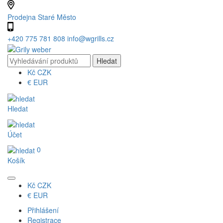
Prodejna Staré Město
+420 775 781 808
info@wgrills.cz
Kč
CZK
€
EUR
Hledat
Účet
0
Košík
Kč
CZK
€
EUR
Přihlášení
Registrace