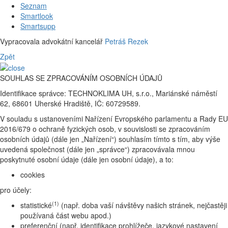
Seznam
Smartlook
Smartsupp
Vypracovala advokátní kancelář
Petráš Rezek
Zpět
SOUHLAS SE ZPRACOVÁNÍM OSOBNÍCH ÚDAJŮ
Identifikace správce: TECHNOKLIMA UH, s.r.o., Mariánské náměstí
62, 68601 Uherské Hradiště, IČ: 60729589.
V souladu s ustanoveními Nařízení Evropského parlamentu a Rady EU
2016/679 o ochraně fyzických osob, v souvislosti se zpracováním
osobních údajů (dále jen „Nařízení“) souhlasím tímto s tím, aby výše
uvedená společnost (dále jen „správce“) zpracovávala mnou
poskytnuté osobní údaje (dále jen osobní údaje), a to:
cookies
pro účely:
(1)
statistické
(např. doba vaší návštěvy našich stránek, nejčastěji
používaná část webu apod.)
preferenční (např. identifikace prohlížeče, jazykové nastavení