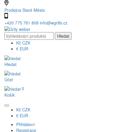
Prodejna Staré Město
+420 775 781 808
info@wgrills.cz
Kč
CZK
€
EUR
Hledat
Účet
0
Košík
Kč
CZK
€
EUR
Přihlášení
Registrace