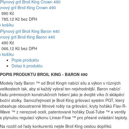
ynový gril Broil King Crown 490
 990 Kč
 785,12 Kč bez DPH
 košíku
ynový gril Broil King Baron 440
 490 Kč
 066,12 Kč bez DPH
 košíku
Popis produktu
Dotaz k produktu
POPIS PRODUKTU BROIL KING - BARON 490
Modely řady Baron ™ od Broil King® nabízí sílu a výkon v různých
velikostech tak, aby si každý vybral ten nejvhodnější. Baron nabízí
řadu prémiových konstrukčních řešení jako je dvojité víko či sklápěcí
boční stolky. Samozřejmostí je Broil King grilovací systém PGT, který
obsahuje oboustranné litinové rošty na grilování, kryty hořáků Flav-R-
Wave ™ z nerezové oceli, patentované hořáky Dual-Tube ™ a ventily
s plynulou regulací výkonu Linear-Flow ™ pro přesné ovládání teploty.
Na rozdíl od řady konkurentů nejde Broil King cestou doplňků