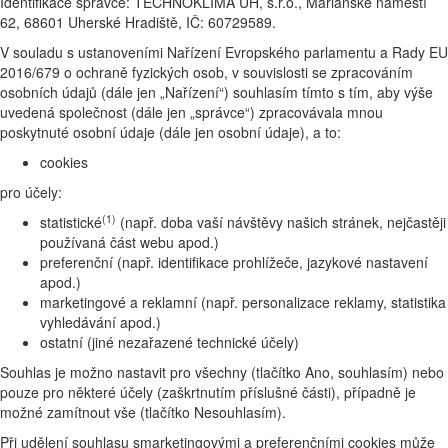
Identifikace správce: TECHNOKLIMA UH, s.r.o., Mariánské náměstí
62, 68601 Uherské Hradiště, IČ: 60729589.
V souladu s ustanoveními Nařízení Evropského parlamentu a Rady EU
2016/679 o ochraně fyzických osob, v souvislosti se zpracováním
osobních údajů (dále jen „Nařízení“) souhlasím tímto s tím, aby výše
uvedená společnost (dále jen „správce“) zpracovávala mnou
poskytnuté osobní údaje (dále jen osobní údaje), a to:
cookies
pro účely:
(1)
statistické
(např. doba vaší návštěvy našich stránek, nejčastěji
používaná část webu apod.)
preferenční (např. identifikace prohlížeče, jazykové nastavení
apod.)
marketingové a reklamní (např. personalizace reklamy, statistika
vyhledávání apod.)
ostatní (jiné nezařazené technické účely)
Souhlas je možno nastavit pro všechny (tlačítko Ano, souhlasím) nebo
pouze pro některé účely (zaškrtnutím příslušné části), případně je
možné zamítnout vše (tlačítko Nesouhlasím).
Při udělení souhlasu smarketingovými a preferenčními cookies může