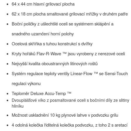
64 x 44 cm hlavní grilovací plocha
62 x 18 cm plocha smaltované grilovací mřížky v druhém patře
Boční poličky z ušlechtilé oceli se systémem sklápění a
snadného uzamčení horní polohy
Ocelová skříňka s tuhou konstrukcí s dvířky
Kryty hořáků Flav-R-Wave ™ jsou vyrobeny z nerezové oceli
Nejvyšší kvalita oboustranných litinových roštů
Systém regulace teploty ventily Linear-Flow ™ se Sensi-Touch
regulaci výkonu
Teploměr Deluxe Accu-Temp ™
Dvouplášťové víko z posmaltované oceli s bočními díly ze slitiny
hliníku
Možnost uskladnění 10 kg plynové lahve v podvozku grilu
4 odolná kolečka řiditelná kolečka podvozku, z toho 2 s aretací