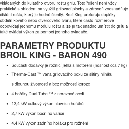
vkládaných do kulatého otvoru roštu grilu. Toto řešení není vždy
praktické s ohledem na využití grilovací plochy a zároveň znesnadňuje
čištění roštu, který je hodně členitý. Broil King preferuje doplňky
obdélníkového nebo čtvercového tvaru, které často rozměrově
odpovídají jednomu modulu roštu a lze je tak snadno umístit do grilu a
také ovládat výkon za pomoci jednoho ovladače.
PARAMETRY PRODUKTU
BROIL KING - BARON 490
Součástí dodávky je rožnící jehla s motorem (nosnost cca 7 kg)
Therma-Cast ™ vana grilovacího boxu ze slitiny hliníku
s dlouhou životností a bez možnosti koroze
4 hořáky Dual-Tube ™ z nerezové o
celi
12,4 kW celkový výkon hlavních hořáků
2,7 kW výkon bočního vařiče
4,4 kW výkon zadního hořáku pro rožnění