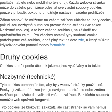
počítače, tabletu nebo mobilního telefonu). Každá webová stránka
může do vašeho prohlížeče odesílat své vlastní soubory cookies
pouze v případě, pokud to umožňuje nastavení vašeho prohlížeče.
Zákon stanoví, že můžeme na vašem zařízení ukládat soubory cookie,
pokud jsou nezbytně nutné pro provoz těchto stránek (viz sekce
Nezbytné cookies), a to bez vašeho souhlasu, na základě tzv.
oprávněného zájmu. Pro všechny ostatní typy souborů cookie
potřebujeme váš souhlas, jehož plný text najdete
zde
, a který můžete
kdykoliv odvolat pomocí tohoto
formuláře
.
Druhy cookies
Cookies se dělí podle účelu, k jakému jsou využívány a ta takto:
Nezbytné (technické)
Tyto cookies pomáhají s tím, aby byly webové stránky použitelné.
Poskytují základní funkce jako je navigace na stránce nebo změna
rozlišení prohlížeče dle velikosti vašeho zařízení. Bez těchto souborů
nemůže web správně fungovat.
Tyto cookies lze blokovat (zakázat), ale část stránek se vám nemusí