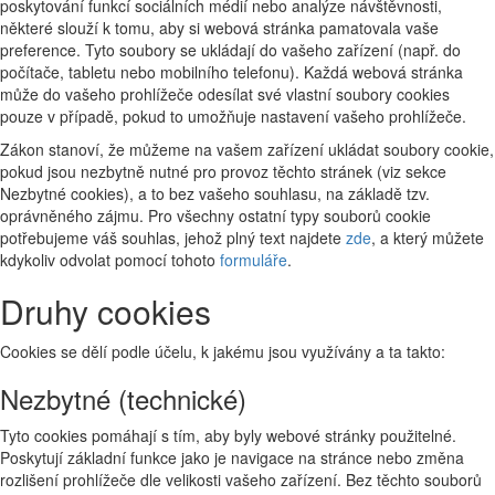
poskytování funkcí sociálních médií nebo analýze návštěvnosti,
některé slouží k tomu, aby si webová stránka pamatovala vaše
preference. Tyto soubory se ukládají do vašeho zařízení (např. do
počítače, tabletu nebo mobilního telefonu). Každá webová stránka
může do vašeho prohlížeče odesílat své vlastní soubory cookies
pouze v případě, pokud to umožňuje nastavení vašeho prohlížeče.
Zákon stanoví, že můžeme na vašem zařízení ukládat soubory cookie,
pokud jsou nezbytně nutné pro provoz těchto stránek (viz sekce
Nezbytné cookies), a to bez vašeho souhlasu, na základě tzv.
oprávněného zájmu. Pro všechny ostatní typy souborů cookie
potřebujeme váš souhlas, jehož plný text najdete
zde
, a který můžete
kdykoliv odvolat pomocí tohoto
formuláře
.
Druhy cookies
Cookies se dělí podle účelu, k jakému jsou využívány a ta takto:
Nezbytné (technické)
Tyto cookies pomáhají s tím, aby byly webové stránky použitelné.
Poskytují základní funkce jako je navigace na stránce nebo změna
rozlišení prohlížeče dle velikosti vašeho zařízení. Bez těchto souborů