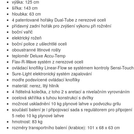
výška: 125 cm
šířka: 143 cm
hloubka: 63 cm
4 patentované hořáky Dual-Tube z nerezové oceli
přídavný zadní hořák pro zvýšení výkonu při rožnění
boční vařič
elektrický rožeň
boční police z ušlechtilé oceli
oboustranné litinové rošty
teploměr Deluxe Accu-Temp
Flav-R-Wave systém z nerezové oceli
ovládací knoflíky Linear-Flow se systémem kontroly Sensi-Touch
Sure-Light elektronický systém zapalování
modře podsvícené ovládací knoflíky
materiál: nerez, litý hliník
4 řiditelná kolečka, z toho 2 s aretací a nivelačním vyrovnáním
ocelová skříňka s tuhou konstrukcí s dvířky
možnost uskladnění 10 kg plynové lahve v podvozku grilu
součástí balení je i připojovací sada s regulátorem pro připojení
5 nebo 10 kg plynové lahve
hmotnost: 83 kg
rozměry transportního balení (krabice): 101 x 68 x 63 cm