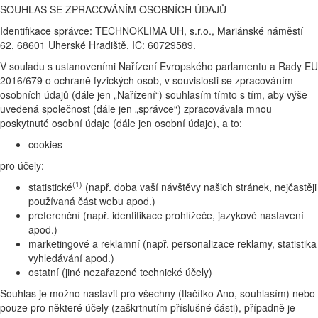
SOUHLAS SE ZPRACOVÁNÍM OSOBNÍCH ÚDAJŮ
Identifikace správce: TECHNOKLIMA UH, s.r.o., Mariánské náměstí
62, 68601 Uherské Hradiště, IČ: 60729589.
V souladu s ustanoveními Nařízení Evropského parlamentu a Rady EU
2016/679 o ochraně fyzických osob, v souvislosti se zpracováním
osobních údajů (dále jen „Nařízení“) souhlasím tímto s tím, aby výše
uvedená společnost (dále jen „správce“) zpracovávala mnou
poskytnuté osobní údaje (dále jen osobní údaje), a to:
cookies
pro účely:
(1)
statistické
(např. doba vaší návštěvy našich stránek, nejčastěji
používaná část webu apod.)
preferenční (např. identifikace prohlížeče, jazykové nastavení
apod.)
marketingové a reklamní (např. personalizace reklamy, statistika
vyhledávání apod.)
ostatní (jiné nezařazené technické účely)
Souhlas je možno nastavit pro všechny (tlačítko Ano, souhlasím) nebo
pouze pro některé účely (zaškrtnutím příslušné části), případně je