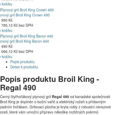
 košíku
ynový gril Broil King Crown 490
 990 Kč
 785,12 Kč bez DPH
 košíku
ynový gril Broil King Baron 440
 490 Kč
 066,12 Kč bez DPH
 košíku
Popis produktu
Dotaz k produktu
Popis produktu Broil King -
Regal 490
Černý čtyřhořákový plynový gril
Regal 490
od kanadské společnosti
Broil King je doplněn o boční vařič a elektrický rožeň s přídavným
zadním hořákem. Grilovací plocha je kryta rošty z robustní nerezové
oceli, které vám umožní přípravu několika rozličných pokrmů