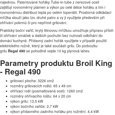
najednou. Patentované hořáky Tube-in-tube z nerezové oceli
zajišťují rovnoměrný plamen a výkon po celé délce hořáku a tím i
rovnoměrnou distribuci tepla po celém topeništi. Prostorná odkládací
mřížka slouží jako tzv. druhé patro a vy ji využijete především při
ohřívání pokrmů či pro nepřímé grilování.
Praktický boční vařič, krytý litinovou mřížkou umožňuje přípravu příloh
či ohřívání omáček a dalších pochutin bez nutnosti odbíhání do
domácí kuchyně. Přídavný zadní hořák využijete v případě použití
elektrického rožně, který je také součástí grilu. Do podvozku
grilu
Regal 490
se pohodlně vejde 10 kg plynová lahev.
Parametry produktu Broil King
- Regal 490
grilovací plocha: 3226 cm2
rozměry grilovacích roštů: 65 x 49 cm
ohřívací rošt (posmaltovaná ocel): 1260 cm2
rozměry ohřívacího roštu: 64 x 20 cm
výkon grilu: 13,5 kW
výkon bočního vařiče: 2,7 kW
výkon přídavného zadního hořáku pro rožnění: 4,4 kW