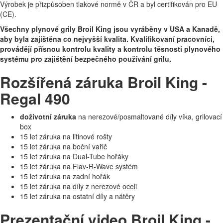
Výrobek je přizpůsoben tlakové normě v ČR a byl certifikován pro EU
(CE).
Všechny plynové grily Broil King jsou vyráběny v USA a Kanadě,
aby byla zajištěna co nejvyšší kvalita. Kvalifikovaní pracovníci,
provádějí přísnou kontrolu kvality a kontrolu těsnosti plynového
systému pro zajištění bezpečného používání grilu.
Rozšířená záruka Broil King -
Regal 490
doživotní záruka
na nerezové/posmaltované díly víka, grilovací
box
15 let záruka na litinové rošty
15 let záruka na boční vařič
15 let záruka na Dual-Tube hořáky
15 let záruka na Flav-R-Wave systém
15 let záruka na zadní hořák
15 let záruka na díly z nerezové oceli
15 let záruka na ostatní díly a nátěry
Prezentační video Broil King -