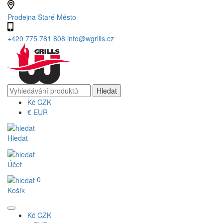
Prodejna Staré Město
+420 775 781 808
info@wgrills.cz
Kč
CZK
€
EUR
Hledat
Účet
0
Košík
Kč
CZK