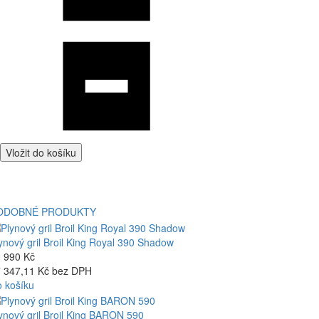
Vložit do košíku
ODOBNÉ PRODUKTY
ynový gril Broil King Royal 390 Shadow
 990 Kč
 347,11 Kč bez DPH
 košíku
ynový gril Broil King BARON 590