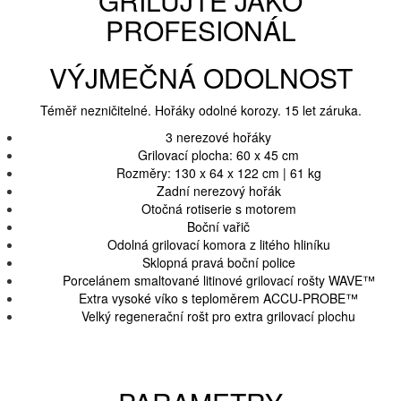
GRILUJTE JAKO
PROFESIONÁL
VÝJMEČNÁ ODOLNOST
Téměř nezničitelné. Hořáky odolné korozy. 15 let záruka.
3 nerezové hořáky
Grilovací plocha: 60 x 45 cm
Rozměry: 130 x 64 x 122 cm | 61 kg
Zadní nerezový hořák
Otočná rotiserie s motorem
Boční vařič
Odolná grilovací komora z litého hliníku
Sklopná pravá boční police
Porcelánem smaltované litinové grilovací rošty WAVE™
Extra vysoké víko s teploměrem ACCU-PROBE™
Velký regenerační rošt pro extra grilovací plochu