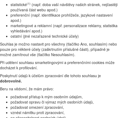
(1)
statistické
(např. doba vaší návštěvy našich stránek, nejčastěji
používaná část webu apod.)
preferenční (např. identifikace prohlížeče, jazykové nastavení
apod.)
marketingové a reklamní (např. personalizace reklamy, statistika
vyhledávání apod.)
ostatní (jiné nezařazené technické účely)
Souhlas je možno nastavit pro všechny (tlačítko Ano, souhlasím) nebo
pouze pro některé účely (zaškrtnutím příslušné části), případně je
možné zamítnout vše (tlačítko Nesouhlasím).
Při udělení souhlasu smarketingovými a preferenčními cookies může
docházet k profilování.
Poskytnutí údajů k účelům zpracování dle tohoto souhlasu je
dobrovolné.
Beru na vědomí, že mám právo:
požadovat přístup k mým osobním údajům,
požadovat opravu či výmaz mých osobních údajů,
požadovat omezení zpracování,
vznést námitku proti zpracování,
na přenositelnost osobních údajů,