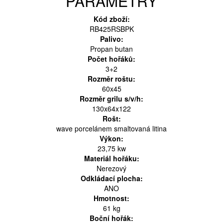
PARAMETRY
Kód zboží:
RB425RSBPK
Palivo:
Propan butan
Počet hořáků:
3+2
Rozměr roštu:
60x45
Rozměr grilu s/v/h:
130x64x122
Rošt:
wave porcelánem smaltovaná litina
Výkon:
23,75 kw
Materiál hořáku:
Nerezový
Odkládací plocha:
ANO
Hmotnost:
61 kg
Boční hořák: