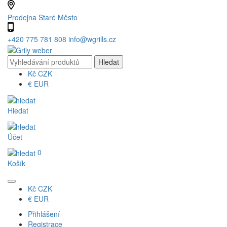
Prodejna Staré Město
+420 775 781 808
info@wgrills.cz
Kč
CZK
€
EUR
Hledat
Účet
0
Košík
Kč
CZK
€
EUR
Přihlášení
Registrace