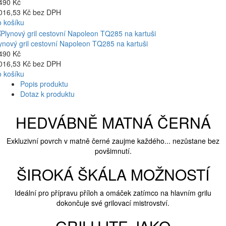
490 Kč
016,53 Kč bez DPH
 košíku
ynový gril cestovní Napoleon TQ285 na kartuši
490 Kč
016,53 Kč bez DPH
 košíku
Popis produktu
Dotaz k produktu
HEDVÁBNĚ MATNÁ ČERNÁ
Exkluzivní povrch v matně černé zaujme každého... nezůstane bez
povšimnutí.
ŠIROKÁ ŠKÁLA MOŽNOSTÍ
Ideální pro přípravu příloh a omáček zatímco na hlavním grilu
dokončuje své grilovací mistrovství.