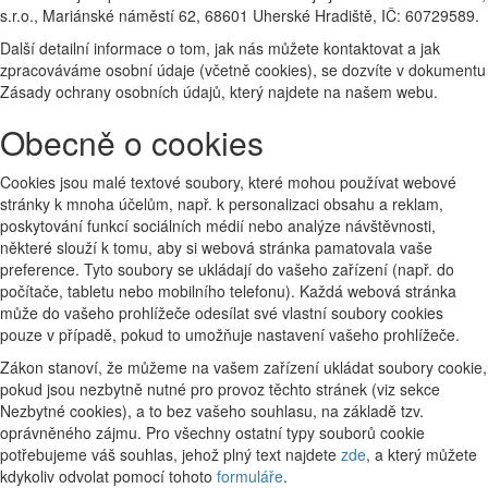
s.r.o., Mariánské náměstí 62, 68601 Uherské Hradiště, IČ: 60729589.
Další detailní informace o tom, jak nás můžete kontaktovat a jak
zpracováváme osobní údaje (včetně cookies), se dozvíte v dokumentu
Zásady ochrany osobních údajů, který najdete na našem webu.
Obecně o cookies
Cookies jsou malé textové soubory, které mohou používat webové
stránky k mnoha účelům, např. k personalizaci obsahu a reklam,
poskytování funkcí sociálních médií nebo analýze návštěvnosti,
některé slouží k tomu, aby si webová stránka pamatovala vaše
preference. Tyto soubory se ukládají do vašeho zařízení (např. do
počítače, tabletu nebo mobilního telefonu). Každá webová stránka
může do vašeho prohlížeče odesílat své vlastní soubory cookies
pouze v případě, pokud to umožňuje nastavení vašeho prohlížeče.
Zákon stanoví, že můžeme na vašem zařízení ukládat soubory cookie,
pokud jsou nezbytně nutné pro provoz těchto stránek (viz sekce
Nezbytné cookies), a to bez vašeho souhlasu, na základě tzv.
oprávněného zájmu. Pro všechny ostatní typy souborů cookie
potřebujeme váš souhlas, jehož plný text najdete
zde
, a který můžete
kdykoliv odvolat pomocí tohoto
formuláře
.