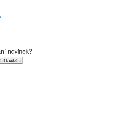
ů
ání novinek?