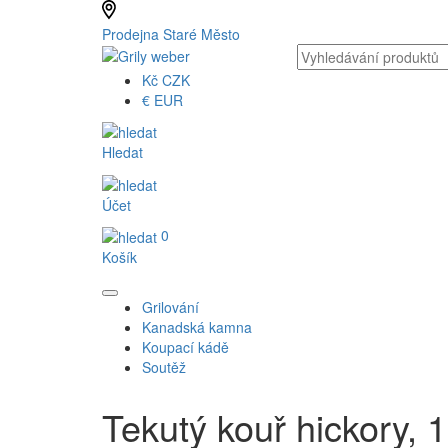
Prodejna Staré Město
Kč
CZK
€
EUR
Hledat
Účet
0
Košík
Grilování
Kanadská kamna
Koupací kádě
Soutěž
Tekutý kouř hickory, 