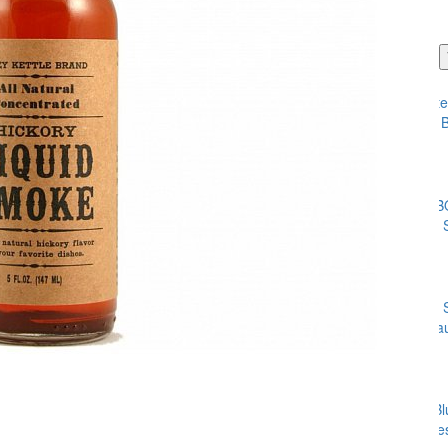
PODOBNÉ PRODUKTY
American Stockyard KC Pitmaster
249 Kč
205,79 Kč bez DPH
Do košíku
Stockyard Texas Hill Country BBQ
249 Kč
205,79 Kč bez DPH
Do košíku
Stockyard Smoky Mustard BBQ Sa
249 Kč
205,79 Kč bez DPH
Do košíku
American Stockyard Southern Blu