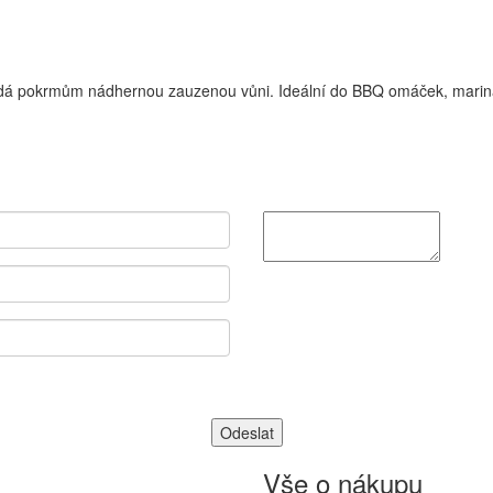
dodá pokrmům nádhernou zauzenou vůni. Ideální do BBQ omáček, marinád
Vše o nákupu