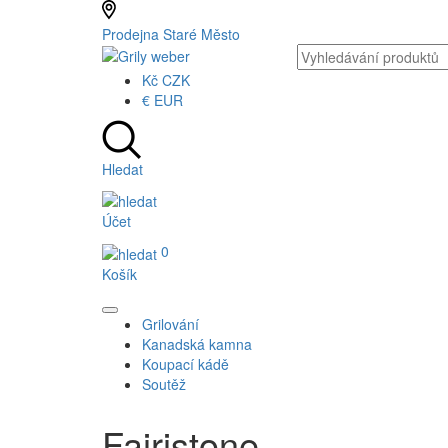
Prodejna Staré Město
Kč
CZK
€
EUR
Hledat
Účet
0
Košík
Grilování
Kanadská kamna
Koupací kádě
Soutěž
Fajristone