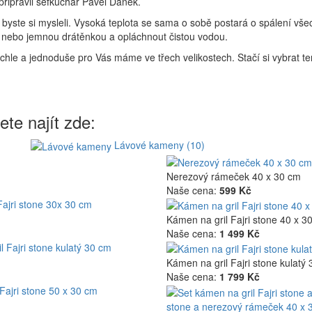
připravil šéfkuchař Pavel Daněk.
yste si mysleli. Vysoká teplota se sama o sobě postará o spálení všech
í nebo jemnou drátěnkou a opláchnout čistou vodou.
ychle a jednoduše pro Vás máme ve třech velikostech. Stačí si vybrat t
te najít zde:
Lávové kameny (10)
Nerezový rámeček 40 x 30 cm
Naše cena:
599 Kč
Fajri stone 30x 30 cm
Kámen na gril Fajri stone 40 x 3
Naše cena:
1 499 Kč
l Fajri stone kulatý 30 cm
Kámen na gril Fajri stone kulatý
Naše cena:
1 799 Kč
Fajri stone 50 x 30 cm
stone a nerezový rámeček 40 x 