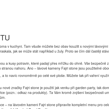
KTU
o doma v kuchyni. Tam všude můžete bez obav kouzlit s novými lávovým
askala, jak se může stát například u žuly. Proto se čím dál častěji st
ávou a kusy potravin, které padají přes mřížku do ohně. Vše bezpečně 
kou stranou nahoru. Ano – lávové kameny Fajri stone jsou použitelné ob
a to navíc rovnoměrně po celé své ploše. Můžete tak při vaření využív
nové značky Fajri stone je použití jak venku při garden party, tak dom
hytce (pozn.: odkaz na produkty). Ta Vám kromě zvýšení bezpečnosti
tům.
vance – na lávovém kameni Fajri stone připravíte kompletní menu pro cel