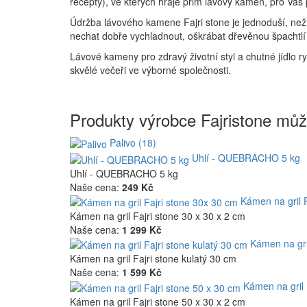
recepty), ve kterých hraje prim lávový kámen, pro Vás 
Údržba lávového kamene Fajri stone je jednoduší, než b
nechat dobře vychladnout, oškrábat dřevěnou špachtl
Lávové kameny pro zdravý životní styl a chutné jídlo r
skvělé večeři ve výborné společnosti.
Produkty výrobce Fajristone může
Palivo (18)
Uhlí - QUEBRACHO 5 kg
Uhlí - QUEBRACHO 5 kg
Naše cena:
249 Kč
Kámen na gril 
Kámen na gril Fajri stone 30 x 30 x 2 cm
Naše cena:
1 299 Kč
Kámen na gri
Kámen na gril Fajri stone kulatý 30 cm
Naše cena:
1 599 Kč
Kámen na gril 
Kámen na gril Fajri stone 50 x 30 x 2 cm