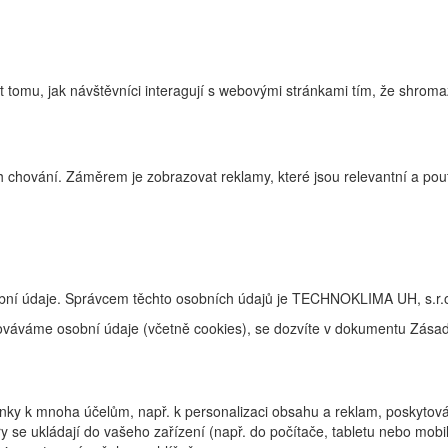
tomu, jak návštěvníci interagují s webovými stránkami tím, že shroma
 chování. Záměrem je zobrazovat reklamy, které jsou relevantní a pouta
obní údaje. Správcem těchto osobních údajů je TECHNOKLIMA UH, s.r.o
racováváme osobní údaje (včetně cookies), se dozvíte v dokumentu Zás
ky k mnoha účelům, např. k personalizaci obsahu a reklam, poskytování
 se ukládají do vašeho zařízení (např. do počítače, tabletu nebo mob