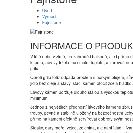
Úvod
Výrobci
Fajristone
INFORMACE O PRODU
V létě nebo v zimě, na zahradě i balkoně, ale i přím
k tomu, aby vydržela maximální teplotu, a zároveň nepr
grilu.
Oproti grilu totiž odpadá problém s horkým olejem, šť
jídlo bez oleje a šťávy, stačí kámen otočit zcela hlad
Lávový kámen udržuje dlouho stálou a vysokou teplotu, 
minimum.
Jednou z největších předností lávového kamene zbrusu 
trouby, pevně a stabilně uložený na bezpečnostní úc
přímo na kameni efektně servírovat dobroty svým hos
Steaky, dary moře, vejce, zelenina, ale například i lí