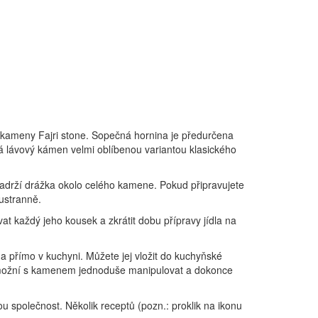
i kameny Fajri stone. Sopečná hornina je předurčena
ává lávový kámen velmi oblíbenou variantou klasického
zadrží drážka okolo celého kamene. Pokud připravujete
oustranně.
at každý jeho kousek a zkrátit dobu přípravy jídla na
a přímo v kuchyni. Můžete jej vložit do kuchyňské
 umožní s kamenem jednoduše manipulovat a dokonce
ou společnost. Několik receptů (pozn.: proklik na ikonu