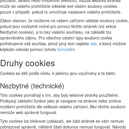
počítače, tabletu nebo mobilního telefonu). Každá webová stránka
může do vašeho prohlížeče odesílat své vlastní soubory cookies
pouze v případě, pokud to umožňuje nastavení vašeho prohlížeče.
Zákon stanoví, že můžeme na vašem zařízení ukládat soubory cookie,
pokud jsou nezbytně nutné pro provoz těchto stránek (viz sekce
Nezbytné cookies), a to bez vašeho souhlasu, na základě tzv.
oprávněného zájmu. Pro všechny ostatní typy souborů cookie
potřebujeme váš souhlas, jehož plný text najdete
zde
, a který můžete
kdykoliv odvolat pomocí tohoto
formuláře
.
Druhy cookies
Cookies se dělí podle účelu, k jakému jsou využívány a ta takto:
Nezbytné (technické)
Tyto cookies pomáhají s tím, aby byly webové stránky použitelné.
Poskytují základní funkce jako je navigace na stránce nebo změna
rozlišení prohlížeče dle velikosti vašeho zařízení. Bez těchto souborů
nemůže web správně fungovat.
Tyto cookies lze blokovat (zakázat), ale část stránek se vám nemusí
zobrazovat správně, některé části dokonce nemusí fungovat. Návody