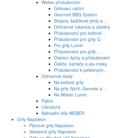
Weber příslušenství
Grilovací náčiní
Gourmet BBQ Systém
Stojany, šašlíkové jehly a…
Ochranné rukavice a zástěry
Příslušenství pro kotlové…
Příslušenství pro grily Q
Pro grily Lumin
Příslušenství pro grily…
Otačecí špízy a příslušenství
Čističe, kartáče a alu-misky
Příslušenství k peletovým…
Ochranné obaly
Na kotlové grily
Na grily Spirit, Genesis a…
Na Weber Lumin
Palivo
Literatura
Náhradní díly WEBER
Grily Napoleon
Plynové grily Napoleon
Vestavné grily Napoleon
Grily na dřevěné uhlí Napoleon