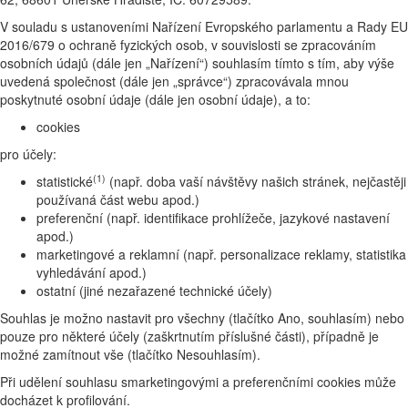
V souladu s ustanoveními Nařízení Evropského parlamentu a Rady EU
2016/679 o ochraně fyzických osob, v souvislosti se zpracováním
osobních údajů (dále jen „Nařízení“) souhlasím tímto s tím, aby výše
uvedená společnost (dále jen „správce“) zpracovávala mnou
poskytnuté osobní údaje (dále jen osobní údaje), a to:
cookies
pro účely:
(1)
statistické
(např. doba vaší návštěvy našich stránek, nejčastěji
používaná část webu apod.)
preferenční (např. identifikace prohlížeče, jazykové nastavení
apod.)
marketingové a reklamní (např. personalizace reklamy, statistika
vyhledávání apod.)
ostatní (jiné nezařazené technické účely)
Souhlas je možno nastavit pro všechny (tlačítko Ano, souhlasím) nebo
pouze pro některé účely (zaškrtnutím příslušné části), případně je
možné zamítnout vše (tlačítko Nesouhlasím).
Při udělení souhlasu smarketingovými a preferenčními cookies může
docházet k profilování.