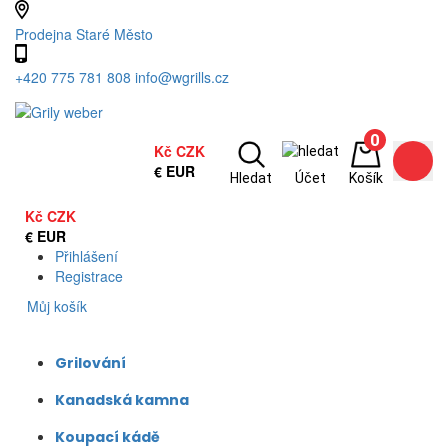
Prodejna Staré Město
+420 775 781 808
info@wgrills.cz
0
Kč
CZK
€
EUR
Hledat
Účet
Košík
Kč
CZK
€
EUR
Přihlášení
Registrace
0
Můj košík
Grilování
Kanadská kamna
Koupací kádě