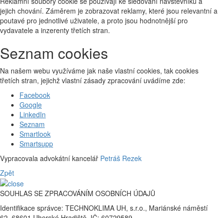
Reklamní soubory cookie se používají ke sledování návštěvníků a
jejich chování. Záměrem je zobrazovat reklamy, které jsou relevantní a
poutavé pro jednotlivé uživatele, a proto jsou hodnotnější pro
vydavatele a inzerenty třetích stran.
Seznam cookies
Na našem webu využíváme jak naše vlastní cookies, tak cookies
třetích stran, jejichž vlastní zásady zpracování uvádíme zde:
Facebook
Google
LinkedIn
Seznam
Smartlook
Smartsupp
Vypracovala advokátní kancelář
Petráš Rezek
Zpět
SOUHLAS SE ZPRACOVÁNÍM OSOBNÍCH ÚDAJŮ
Identifikace správce: TECHNOKLIMA UH, s.r.o., Mariánské náměstí
62, 68601 Uherské Hradiště, IČ: 60729589.