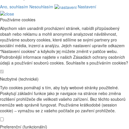
Ano, souhlasím
Nesouhlasím
Nastavení
Používáme cookies
Abychom vám usnadnili procházení stránek, nabídli přizpůsobený
obsah nebo reklamu a mohli anonymně analyzovat návštěvnost,
využíváme soubory cookies, které sdílíme se svými partnery pro
sociální média, inzerci a analýzu. Jejich nastavení upravíte odkazem
"Nastavení cookies" a kdykoliv jej můžete změnit v patičce webu.
Podrobnější informace najdete v našich Zásadách ochrany osobních
údajů a používání souborů cookies. Souhlasíte s používáním cookies?
Nezbytné (technické)
Tyto cookies pomáhají s tím, aby byly webové stránky použitelné.
Poskytují základní funkce jako je navigace na stránce nebo změna
rozlišení prohlížeče dle velikosti vašeho zařízení. Bez těchto souborů
nemůže web správně fungovat. Používáme krátkodobé (session
cookie) – vymažou se z vašeho počítače po zavření prohlížeče.
Preferenční (funkcionální)