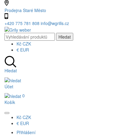
Prodejna Staré Město
+420 775 781 808
info@wgrills.cz
Kč
CZK
€
EUR
Hledat
Účet
0
Košík
Kč
CZK
€
EUR
Přihlášení