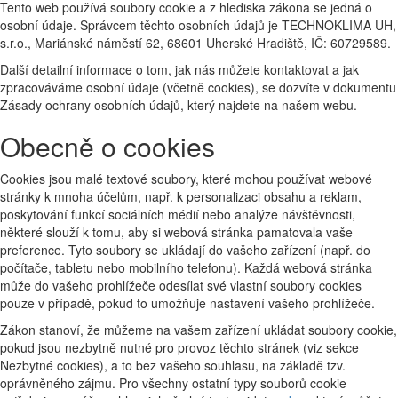
Tento web používá soubory cookie a z hlediska zákona se jedná o
osobní údaje. Správcem těchto osobních údajů je TECHNOKLIMA UH,
s.r.o., Mariánské náměstí 62, 68601 Uherské Hradiště, IČ: 60729589.
Další detailní informace o tom, jak nás můžete kontaktovat a jak
zpracováváme osobní údaje (včetně cookies), se dozvíte v dokumentu
Zásady ochrany osobních údajů, který najdete na našem webu.
Obecně o cookies
Cookies jsou malé textové soubory, které mohou používat webové
stránky k mnoha účelům, např. k personalizaci obsahu a reklam,
poskytování funkcí sociálních médií nebo analýze návštěvnosti,
některé slouží k tomu, aby si webová stránka pamatovala vaše
preference. Tyto soubory se ukládají do vašeho zařízení (např. do
počítače, tabletu nebo mobilního telefonu). Každá webová stránka
může do vašeho prohlížeče odesílat své vlastní soubory cookies
pouze v případě, pokud to umožňuje nastavení vašeho prohlížeče.
Zákon stanoví, že můžeme na vašem zařízení ukládat soubory cookie,
pokud jsou nezbytně nutné pro provoz těchto stránek (viz sekce
Nezbytné cookies), a to bez vašeho souhlasu, na základě tzv.
oprávněného zájmu. Pro všechny ostatní typy souborů cookie