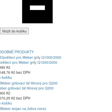
Vložit do košíku
ODOBNÉ PRODUKTY
větlení pro Weber grily Q1000/2000
390 Kč
148,76 Kč bez DPH
 košíku
ber grilovací tál litinový pro Q200
900 Kč
570,25 Kč bez DPH
 košíku