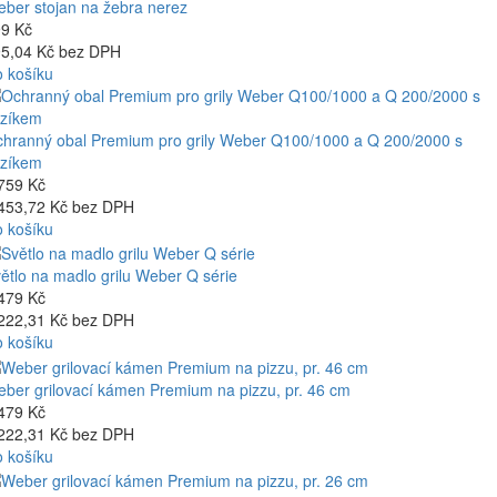
ber stojan na žebra nerez
9 Kč
5,04 Kč bez DPH
 košíku
hranný obal Premium pro grily Weber Q100/1000 a Q 200/2000 s
ozíkem
759 Kč
453,72 Kč bez DPH
 košíku
ětlo na madlo grilu Weber Q série
479 Kč
222,31 Kč bez DPH
 košíku
ber grilovací kámen Premium na pizzu, pr. 46 cm
479 Kč
222,31 Kč bez DPH
 košíku