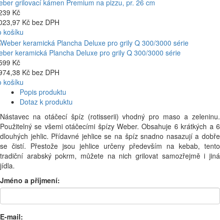
ber grilovací kámen Premium na pizzu, pr. 26 cm
239 Kč
023,97 Kč bez DPH
 košíku
ber keramická Plancha Deluxe pro grily Q 300/3000 série
599 Kč
974,38 Kč bez DPH
 košíku
Popis produktu
Dotaz k produktu
Nástavec na otáčecí špíz (rotisserii) vhodný pro maso a zeleninu.
Použitelný se všemi otáčecími špízy Weber. Obsahuje 6 krátkých a 6
dlouhých jehlic. Přídavné jehlice se na špíz snadno nasazují a dobře
se čistí. Přestože jsou jehlice určeny především na kebab, tento
tradiční arabský pokrm, můžete na nich grilovat samozřejmě i jiná
jídla.
Jméno a příjmení:
E-mail: