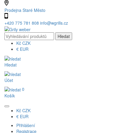
Prodejna Staré Město
+420 775 781 808
info@wgrills.cz
Kč
CZK
€
EUR
Hledat
Účet
0
Košík
Kč
CZK
€
EUR
Přihlášení
Registrace