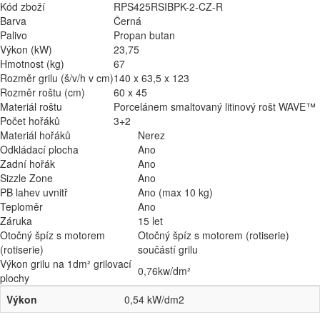
Kód zboží
RPS425RSIBPK-2-CZ-R
Barva
Černá
Palivo
Propan butan
Výkon (kW)
23,75
Hmotnost (kg)
67
Rozměr grilu (š/v/h v cm)
140 x 63,5 x 123
Rozměr roštu (cm)
60 x 45
Materiál roštu
Porcelánem smaltovaný litinový rošt WAVE™
Počet hořáků
3+2
Materiál hořáků
Nerez
Odkládací plocha
Ano
Zadní hořák
Ano
Sizzle Zone
Ano
PB lahev uvnitř
Ano (max 10 kg)
Teploměr
Ano
Záruka
15 let
Otočný špíz s motorem
Otočný špíz s motorem (rotiserie)
(rotiserie)
součástí grilu
Výkon grilu na 1dm² grilovací
0,76kw/dm²
plochy
Výkon
0,54 kW/dm2