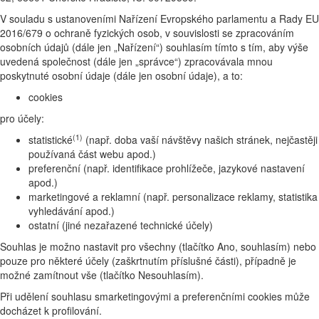
V souladu s ustanoveními Nařízení Evropského parlamentu a Rady EU
2016/679 o ochraně fyzických osob, v souvislosti se zpracováním
osobních údajů (dále jen „Nařízení“) souhlasím tímto s tím, aby výše
uvedená společnost (dále jen „správce“) zpracovávala mnou
poskytnuté osobní údaje (dále jen osobní údaje), a to:
cookies
pro účely:
(1)
statistické
(např. doba vaší návštěvy našich stránek, nejčastěji
používaná část webu apod.)
preferenční (např. identifikace prohlížeče, jazykové nastavení
apod.)
marketingové a reklamní (např. personalizace reklamy, statistika
vyhledávání apod.)
ostatní (jiné nezařazené technické účely)
Souhlas je možno nastavit pro všechny (tlačítko Ano, souhlasím) nebo
pouze pro některé účely (zaškrtnutím příslušné části), případně je
možné zamítnout vše (tlačítko Nesouhlasím).
Při udělení souhlasu smarketingovými a preferenčními cookies může
docházet k profilování.