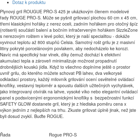
Dotaz k produktu
Plynový gril ROUGUE PRO-S 425 je ukázkovým členem modelové
řady ROUGE PRO-S. Může se pyšnit grilovací plochou 60 cm x 45 cm,
třemi klasickými hořáky z nerez oceli, zadním hořákem pro otočný špíz
(rotiserii) součástí balení a bočním infračerveným hořákem SizzleZone
s nerezovým roštem v levé polici, který je naší specialitou - dokáže
vyvinout teplotu až 800 stupňů Celsia. Samotný rošt grilu je z masivní
litiny pokryté porcelánovým povlakem, aby nedocházelo ke korozi.
Navíc má specifický tvar vlnek, díky čemuž dochází k efektivní
akumulaci tepla a zároveň minimalizuje možnost propadnutí
drobnějších kousků jídla. Když to všechno doplníme ještě o prostor
uvniř grilu, do kterého můžete schovat PB lahev, dva velkorysé
odkladací prostory, každý milovník grilování ocení osvětelné ovládací
knoflíky, vestavný teploměr a spoustu dalších užitečných vychytávek,
jako integrovaný otvírák na lahve, vysoké víko nebo elegantní ovládací
panel s podsvícenými ergonomickými knoflíky s bezpečnostní funkcí
SAFETY GLOW dostanete gril, který je z hlediska poměru cena x
výkon jedním z nejlepších na trhu. Zkuste grilovat úplně jinak, než jste
byli dosud zvyklí. Buďte ROGUE.
Řada
Rogue PRO-S