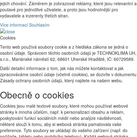
jejich chování. Záměrem je zobrazovat reklamy, které jsou relevantní a
poutavé pro jednotlivé uživatele, a proto jsou hodnotnější pro
vydavatele a inzerenty třetích stran.
Více informací
Souhlasím
Cookies
Tento web používá soubory cookie a z hlediska zákona se jedná o
osobní údaje. Správcem těchto osobních údajů je TECHNOKLIMA UH,
s.r.o., Mariánské náměstí 62, 68601 Uherské Hradiště, IČ: 60729589.
Další detailní informace o tom, jak nás můžete kontaktovat a jak
zpracováváme osobní údaje (včetně cookies), se dozvíte v dokumentu
Zásady ochrany osobních údajů, který najdete na našem webu.
Obecně o cookies
Cookies jsou malé textové soubory, které mohou používat webové
stránky k mnoha účelům, např. k personalizaci obsahu a reklam,
poskytování funkcí sociálních médií nebo analýze návštěvnosti,
některé slouží k tomu, aby si webová stránka pamatovala vaše
preference. Tyto soubory se ukládají do vašeho zařízení (např. do
počítače, tabletu nebo mobilního telefonu). Každá webová stránka