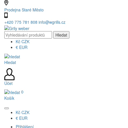
Prodejna Staré Město
+420 775 781 808
info@wgrills.cz
Kč
CZK
€
EUR
Hledat
Účet
0
Košík
Kč
CZK
€
EUR
Přihlášení