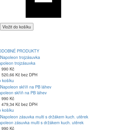
Vložit do košíku
ODOBNÉ PRODUKTY
poleon trojzásuvka
 990 Kč
 520,66 Kč bez DPH
 košíku
poleon skříň na PB láhev
 990 Kč
 479,34 Kč bez DPH
 košíku
poleon zásuvka multi s držákem kuch. utěrek
 990 Kč