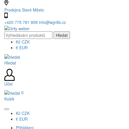
Prodejna Staré Město
+420 775 781 808
info@wgrills.cz
Kč
CZK
€
EUR
Hledat
Účet
0
Košík
Kč
CZK
€
EUR
Přihlášení