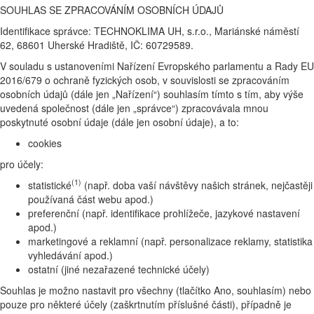
SOUHLAS SE ZPRACOVÁNÍM OSOBNÍCH ÚDAJŮ
Identifikace správce: TECHNOKLIMA UH, s.r.o., Mariánské náměstí
62, 68601 Uherské Hradiště, IČ: 60729589.
V souladu s ustanoveními Nařízení Evropského parlamentu a Rady EU
2016/679 o ochraně fyzických osob, v souvislosti se zpracováním
osobních údajů (dále jen „Nařízení“) souhlasím tímto s tím, aby výše
uvedená společnost (dále jen „správce“) zpracovávala mnou
poskytnuté osobní údaje (dále jen osobní údaje), a to:
cookies
pro účely:
(1)
statistické
(např. doba vaší návštěvy našich stránek, nejčastěji
používaná část webu apod.)
preferenční (např. identifikace prohlížeče, jazykové nastavení
apod.)
marketingové a reklamní (např. personalizace reklamy, statistika
vyhledávání apod.)
ostatní (jiné nezařazené technické účely)
Souhlas je možno nastavit pro všechny (tlačítko Ano, souhlasím) nebo
pouze pro některé účely (zaškrtnutím příslušné části), případně je