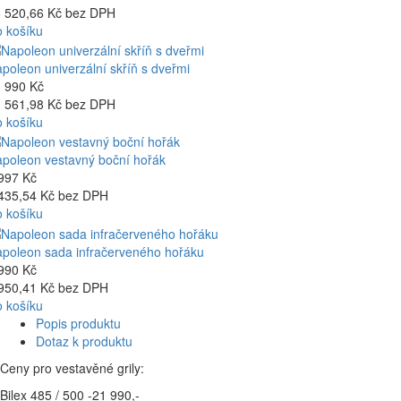
 520,66 Kč bez DPH
 košíku
poleon univerzální skříň s dveřmi
 990 Kč
 561,98 Kč bez DPH
 košíku
poleon vestavný boční hořák
997 Kč
435,54 Kč bez DPH
 košíku
poleon sada infračerveného hořáku
990 Kč
950,41 Kč bez DPH
 košíku
Popis produktu
Dotaz k produktu
Ceny pro vestavěné grily:
Bilex 485 / 500 -21 990,-