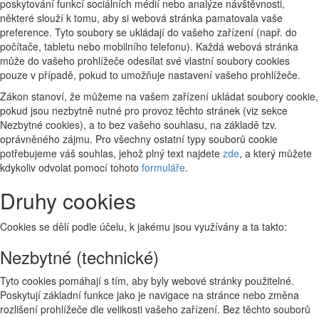
poskytování funkcí sociálních médií nebo analýze návštěvnosti,
některé slouží k tomu, aby si webová stránka pamatovala vaše
preference. Tyto soubory se ukládají do vašeho zařízení (např. do
počítače, tabletu nebo mobilního telefonu). Každá webová stránka
může do vašeho prohlížeče odesílat své vlastní soubory cookies
pouze v případě, pokud to umožňuje nastavení vašeho prohlížeče.
Zákon stanoví, že můžeme na vašem zařízení ukládat soubory cookie,
pokud jsou nezbytně nutné pro provoz těchto stránek (viz sekce
Nezbytné cookies), a to bez vašeho souhlasu, na základě tzv.
oprávněného zájmu. Pro všechny ostatní typy souborů cookie
potřebujeme váš souhlas, jehož plný text najdete
zde
, a který můžete
kdykoliv odvolat pomocí tohoto
formuláře
.
Druhy cookies
Cookies se dělí podle účelu, k jakému jsou využívány a ta takto:
Nezbytné (technické)
Tyto cookies pomáhají s tím, aby byly webové stránky použitelné.
Poskytují základní funkce jako je navigace na stránce nebo změna
rozlišení prohlížeče dle velikosti vašeho zařízení. Bez těchto souborů