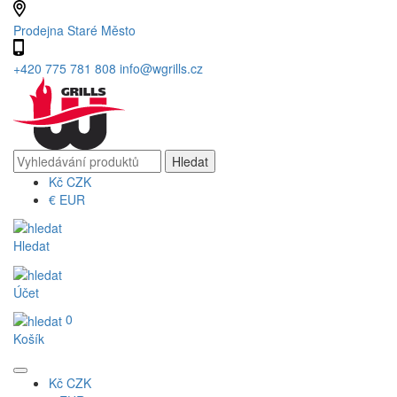
Prodejna Staré Město
+420 775 781 808
info@wgrills.cz
Kč
CZK
€
EUR
Hledat
Účet
0
Košík
Kč
CZK