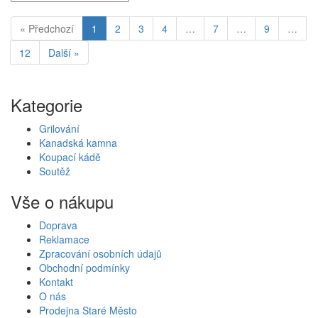
« Předchozí
1
2
3
4
…
7
…
9
…
12
Další »
Kategorie
Grilování
Kanadská kamna
Koupací kádě
Soutěž
Vše o nákupu
Doprava
Reklamace
Zpracování osobních údajů
Obchodní podmínky
Kontakt
O nás
Prodejna Staré Město