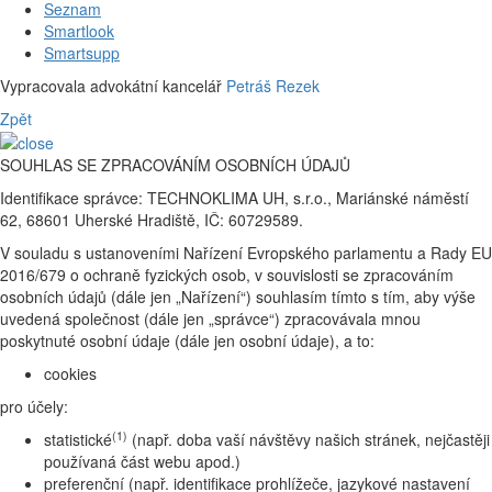
Seznam
Smartlook
Smartsupp
Vypracovala advokátní kancelář
Petráš Rezek
Zpět
SOUHLAS SE ZPRACOVÁNÍM OSOBNÍCH ÚDAJŮ
Identifikace správce: TECHNOKLIMA UH, s.r.o., Mariánské náměstí
62, 68601 Uherské Hradiště, IČ: 60729589.
V souladu s ustanoveními Nařízení Evropského parlamentu a Rady EU
2016/679 o ochraně fyzických osob, v souvislosti se zpracováním
osobních údajů (dále jen „Nařízení“) souhlasím tímto s tím, aby výše
uvedená společnost (dále jen „správce“) zpracovávala mnou
poskytnuté osobní údaje (dále jen osobní údaje), a to:
cookies
pro účely:
(1)
statistické
(např. doba vaší návštěvy našich stránek, nejčastěji
používaná část webu apod.)
preferenční (např. identifikace prohlížeče, jazykové nastavení