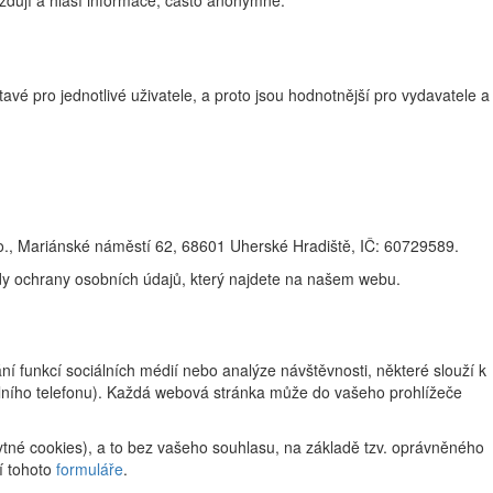
žďují a hlásí informace, často anonymně.
vé pro jednotlivé uživatele, a proto jsou hodnotnější pro vydavatele a
., Mariánské náměstí 62, 68601 Uherské Hradiště, IČ: 60729589.
ady ochrany osobních údajů, který najdete na našem webu.
 funkcí sociálních médií nebo analýze návštěvnosti, některé slouží k
ilního telefonu). Každá webová stránka může do vašeho prohlížeče
tné cookies), a to bez vašeho souhlasu, na základě tzv. oprávněného
í tohoto
formuláře
.