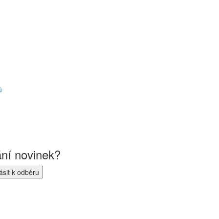
ů
ání novinek?