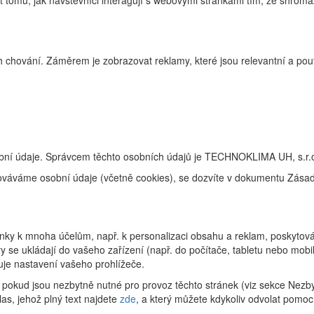
tomu, jak návštěvníci interagují s webovými stránkami tím, že shroma
 chování. Záměrem je zobrazovat reklamy, které jsou relevantní a pouta
obní údaje. Správcem těchto osobních údajů je TECHNOKLIMA UH, s.r.o
racováváme osobní údaje (včetně cookies), se dozvíte v dokumentu Zás
ky k mnoha účelům, např. k personalizaci obsahu a reklam, poskytování
 se ukládají do vašeho zařízení (např. do počítače, tabletu nebo mob
uje nastavení vašeho prohlížeče.
pokud jsou nezbytně nutné pro provoz těchto stránek (viz sekce Nezby
as, jehož plný text najdete
zde
, a který můžete kdykoliv odvolat pomoc