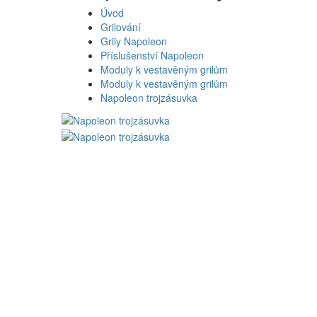
Úvod
Grilování
Grily Napoleon
Příslušenství Napoleon
Moduly k vestavěným grilům
Moduly k vestavěným grilům
Napoleon trojzásuvka