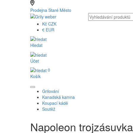
Prodejna Staré Město
Kč
CZK
€
EUR
Hledat
Účet
0
Košík
Grilování
Kanadská kamna
Koupací kádě
Soutěž
Napoleon trojzásuvka