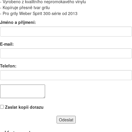
- Vyrobeno
z kvalitního
nepromokavého
vinylu
-
Kopíruje
přesně
tvar
grilu
-
Pro
grily Weber
Spirit
300
-série
od
2013
Jméno a příjmení:
E-mail:
Telefon:
Zaslat kopii dotazu