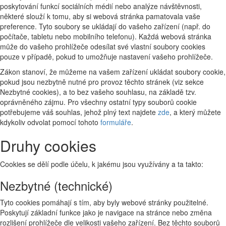
poskytování funkcí sociálních médií nebo analýze návštěvnosti,
některé slouží k tomu, aby si webová stránka pamatovala vaše
preference. Tyto soubory se ukládají do vašeho zařízení (např. do
počítače, tabletu nebo mobilního telefonu). Každá webová stránka
může do vašeho prohlížeče odesílat své vlastní soubory cookies
pouze v případě, pokud to umožňuje nastavení vašeho prohlížeče.
Zákon stanoví, že můžeme na vašem zařízení ukládat soubory cookie,
pokud jsou nezbytně nutné pro provoz těchto stránek (viz sekce
Nezbytné cookies), a to bez vašeho souhlasu, na základě tzv.
oprávněného zájmu. Pro všechny ostatní typy souborů cookie
potřebujeme váš souhlas, jehož plný text najdete
zde
, a který můžete
kdykoliv odvolat pomocí tohoto
formuláře
.
Druhy cookies
Cookies se dělí podle účelu, k jakému jsou využívány a ta takto:
Nezbytné (technické)
Tyto cookies pomáhají s tím, aby byly webové stránky použitelné.
Poskytují základní funkce jako je navigace na stránce nebo změna
rozlišení prohlížeče dle velikosti vašeho zařízení. Bez těchto souborů