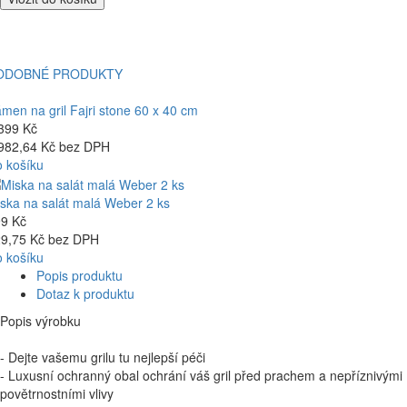
ODOBNÉ PRODUKTY
men na gril Fajri stone 60 x 40 cm
399 Kč
982,64 Kč bez DPH
 košíku
ska na salát malá Weber 2 ks
9 Kč
9,75 Kč bez DPH
 košíku
Popis produktu
Dotaz k produktu
Popis
výrobku
-
Dejte
vašemu
grilu
tu nejlepší péči
-
Luxusní
ochranný obal
ochrání váš
gril
před prachem
a
nepříznivými
povětrnostními vlivy