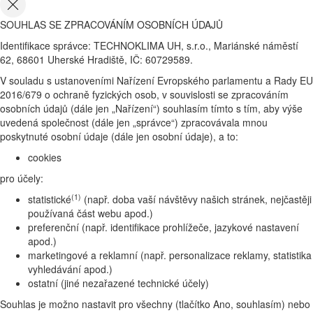
SOUHLAS SE ZPRACOVÁNÍM OSOBNÍCH ÚDAJŮ
Identifikace správce: TECHNOKLIMA UH, s.r.o., Mariánské náměstí
62, 68601 Uherské Hradiště, IČ: 60729589.
V souladu s ustanoveními Nařízení Evropského parlamentu a Rady EU
2016/679 o ochraně fyzických osob, v souvislosti se zpracováním
osobních údajů (dále jen „Nařízení“) souhlasím tímto s tím, aby výše
uvedená společnost (dále jen „správce“) zpracovávala mnou
poskytnuté osobní údaje (dále jen osobní údaje), a to:
cookies
pro účely:
(1)
statistické
(např. doba vaší návštěvy našich stránek, nejčastěji
používaná část webu apod.)
preferenční (např. identifikace prohlížeče, jazykové nastavení
apod.)
marketingové a reklamní (např. personalizace reklamy, statistika
vyhledávání apod.)
ostatní (jiné nezařazené technické účely)
Souhlas je možno nastavit pro všechny (tlačítko Ano, souhlasím) nebo