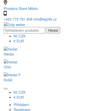
Prodejna Staré Město
+420 775 781 808
info@wgrills.cz
Kč
CZK
€
EUR
Hledat
Účet
0
Košík
Kč
CZK
€
EUR
Přihlášení
Registrace