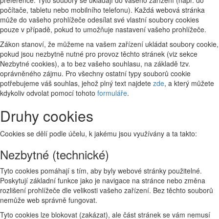
preference. Tyto soubory se ukládají do vašeho zařízení (např. do
počítače, tabletu nebo mobilního telefonu). Každá webová stránka
může do vašeho prohlížeče odesílat své vlastní soubory cookies
pouze v případě, pokud to umožňuje nastavení vašeho prohlížeče.
Zákon stanoví, že můžeme na vašem zařízení ukládat soubory cookie,
pokud jsou nezbytně nutné pro provoz těchto stránek (viz sekce
Nezbytné cookies), a to bez vašeho souhlasu, na základě tzv.
oprávněného zájmu. Pro všechny ostatní typy souborů cookie
potřebujeme váš souhlas, jehož plný text najdete
zde
, a který můžete
kdykoliv odvolat pomocí tohoto
formuláře
.
Druhy cookies
Cookies se dělí podle účelu, k jakému jsou využívány a ta takto:
Nezbytné (technické)
Tyto cookies pomáhají s tím, aby byly webové stránky použitelné.
Poskytují základní funkce jako je navigace na stránce nebo změna
rozlišení prohlížeče dle velikosti vašeho zařízení. Bez těchto souborů
nemůže web správně fungovat.
Tyto cookies lze blokovat (zakázat), ale část stránek se vám nemusí