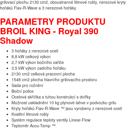
grilovací plochu 2130 cm2, oboustranné litinové rošty, nerezové kryty
hořáků Flav-R-Wave a 3 nerezové hořáky.
PARAMETRY PRODUKTU
BROIL KING - Royal 390
Shadow
3 hořáky z nerezové oceli
8,8 kW celkový výkon
2,7 kW výkon bočního vařiče
3,5 kW výkon zadního hořáku
2130 cm2 celková pracovní plocha
1548 cm2 plocha hlavního grilovacího prostoru
Sada pro rožnění
Boční police
Ocelová skříňka s tuhou konstrukcí s dvířky
Možnost uskladnění 10 kg plynové lahve v podvozku grilu
Kryty hořáků Flav-R-Wave ™ jsou vyrobeny z nerezové oceli
Kvalitní litinové rošty
Systém regulace teploty ventily Linear-Flow
Teploměr Accu-Temp ™