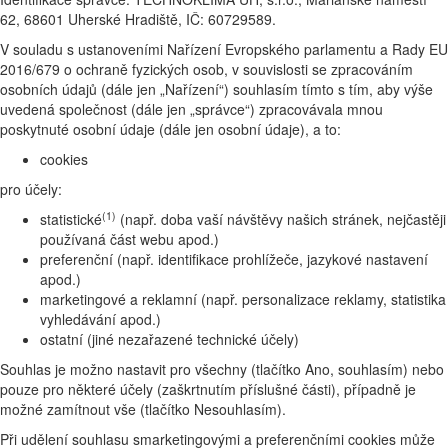
62, 68601 Uherské Hradiště, IČ: 60729589.
V souladu s ustanoveními Nařízení Evropského parlamentu a Rady EU
2016/679 o ochraně fyzických osob, v souvislosti se zpracováním
osobních údajů (dále jen „Nařízení“) souhlasím tímto s tím, aby výše
uvedená společnost (dále jen „správce“) zpracovávala mnou
poskytnuté osobní údaje (dále jen osobní údaje), a to:
cookies
pro účely:
(1)
statistické
(např. doba vaší návštěvy našich stránek, nejčastěji
používaná část webu apod.)
preferenční (např. identifikace prohlížeče, jazykové nastavení
apod.)
marketingové a reklamní (např. personalizace reklamy, statistika
vyhledávání apod.)
ostatní (jiné nezařazené technické účely)
Souhlas je možno nastavit pro všechny (tlačítko Ano, souhlasím) nebo
pouze pro některé účely (zaškrtnutím příslušné části), případně je
možné zamítnout vše (tlačítko Nesouhlasím).
Při udělení souhlasu smarketingovými a preferenčními cookies může