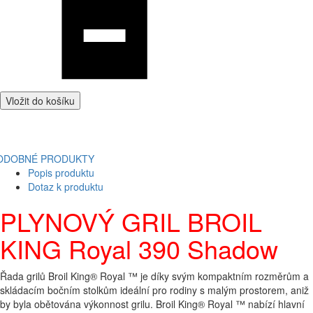
Vložit do košíku
ODOBNÉ PRODUKTY
Popis produktu
Dotaz k produktu
PLYNOVÝ GRIL BROIL
KING Royal 390 Shadow
Řada grilů Broil King® Royal ™ je díky svým kompaktním rozměrům a
skládacím bočním stolkům ideální pro rodiny s malým prostorem, aniž
by byla obětována výkonnost grilu. Broil King® Royal ™ nabízí hlavní