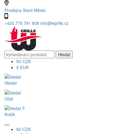
Prodejna Staré Město
+420 775 781 808
info@wgrills.cz
Kč
CZK
€
EUR
Hledat
Účet
0
Košík
Kč
CZK