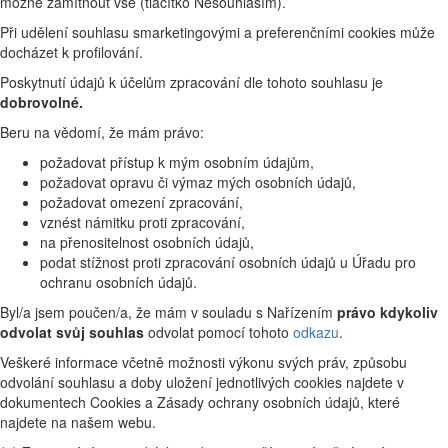
možné zamítnout vše (tlačítko Nesouhlasím).
Při udělení souhlasu smarketingovými a preferenčními cookies může
docházet k profilování.
Poskytnutí údajů k účelům zpracování dle tohoto souhlasu je
dobrovolné.
Beru na vědomí, že mám právo:
požadovat přístup k mým osobním údajům,
požadovat opravu či výmaz mých osobních údajů,
požadovat omezení zpracování,
vznést námitku proti zpracování,
na přenositelnost osobních údajů,
podat stížnost proti zpracování osobních údajů u Úřadu pro
ochranu osobních údajů.
Byl/a jsem poučen/a, že mám v souladu s Nařízením
právo kdykoliv
odvolat svůj souhlas
odvolat pomocí tohoto
odkazu
.
Veškeré informace včetně možnosti výkonu svých práv, způsobu
odvolání souhlasu a doby uložení jednotlivých cookies najdete v
dokumentech Cookies a Zásady ochrany osobních údajů, které
najdete na našem webu.