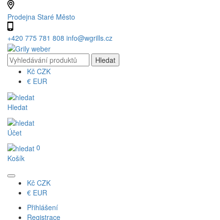
Prodejna Staré Město
+420 775 781 808
info@wgrills.cz
Kč
CZK
€
EUR
Hledat
Účet
0
Košík
Kč
CZK
€
EUR
Přihlášení
Registrace