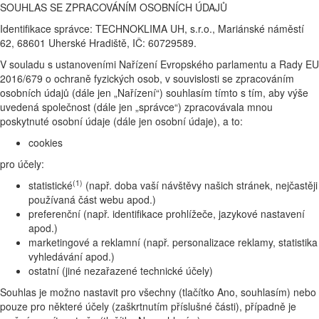
SOUHLAS SE ZPRACOVÁNÍM OSOBNÍCH ÚDAJŮ
Identifikace správce: TECHNOKLIMA UH, s.r.o., Mariánské náměstí
62, 68601 Uherské Hradiště, IČ: 60729589.
V souladu s ustanoveními Nařízení Evropského parlamentu a Rady EU
2016/679 o ochraně fyzických osob, v souvislosti se zpracováním
osobních údajů (dále jen „Nařízení“) souhlasím tímto s tím, aby výše
uvedená společnost (dále jen „správce“) zpracovávala mnou
poskytnuté osobní údaje (dále jen osobní údaje), a to:
cookies
pro účely:
(1)
statistické
(např. doba vaší návštěvy našich stránek, nejčastěji
používaná část webu apod.)
preferenční (např. identifikace prohlížeče, jazykové nastavení
apod.)
marketingové a reklamní (např. personalizace reklamy, statistika
vyhledávání apod.)
ostatní (jiné nezařazené technické účely)
Souhlas je možno nastavit pro všechny (tlačítko Ano, souhlasím) nebo
pouze pro některé účely (zaškrtnutím příslušné části), případně je