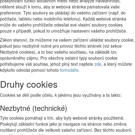
poskytování funkcí sociálních médií nebo analýze návštěvnosti,
některé slouží k tomu, aby si webová stránka pamatovala vaše
preference. Tyto soubory se ukládají do vašeho zařízení (např. do
počítače, tabletu nebo mobilního telefonu). Každá webová stránka
může do vašeho prohlížeče odesílat své vlastní soubory cookies
pouze v případě, pokud to umožňuje nastavení vašeho prohlížeče.
Zákon stanoví, že můžeme na vašem zařízení ukládat soubory cookie,
pokud jsou nezbytně nutné pro provoz těchto stránek (viz sekce
Nezbytné cookies), a to bez vašeho souhlasu, na základě tzv.
oprávněného zájmu. Pro všechny ostatní typy souborů cookie
potřebujeme váš souhlas, jehož plný text najdete
zde
, a který můžete
kdykoliv odvolat pomocí tohoto
formuláře
.
Druhy cookies
Cookies se dělí podle účelu, k jakému jsou využívány a ta takto:
Nezbytné (technické)
Tyto cookies pomáhají s tím, aby byly webové stránky použitelné.
Poskytují základní funkce jako je navigace na stránce nebo změna
rozlišení prohlížeče dle velikosti vašeho zařízení. Bez těchto souborů