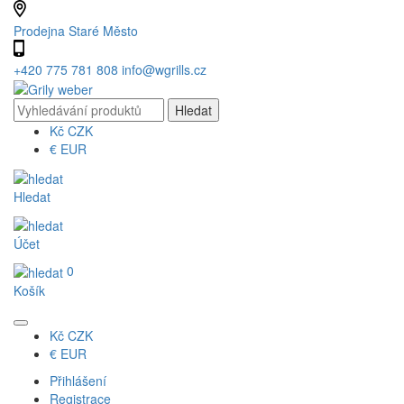
Prodejna Staré Město
+420 775 781 808
info@wgrills.cz
Kč
CZK
€
EUR
Hledat
Účet
0
Košík
Kč
CZK
€
EUR
Přihlášení
Registrace