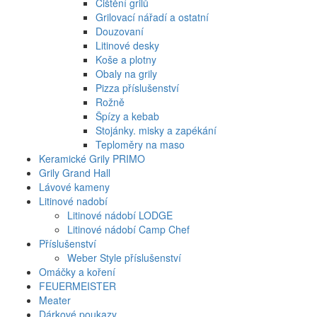
Čištění grilů
Grilovací nářadí a ostatní
Douzovaní
Litinové desky
Koše a plotny
Obaly na grily
Pizza příslušenství
Rožně
Špízy a kebab
Stojánky. misky a zapékání
Teploměry na maso
Keramické Grily PRIMO
Grily Grand Hall
Lávové kameny
Litinové nadobí
Litinové nádobí LODGE
Litinové nádobí Camp Chef
Příslušenství
Weber Style příslušenství
Omáčky a koření
FEUERMEISTER
Meater
Dárkové poukazy