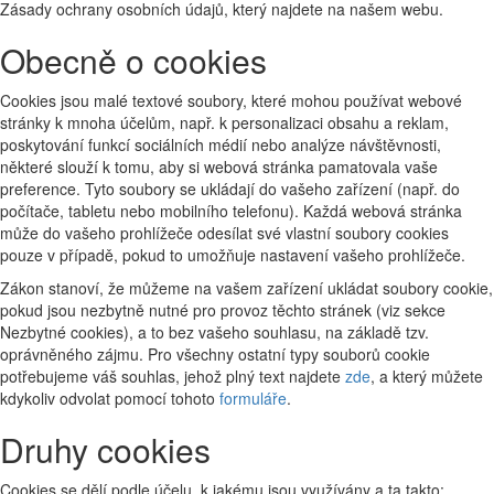
Zásady ochrany osobních údajů, který najdete na našem webu.
Obecně o cookies
Cookies jsou malé textové soubory, které mohou používat webové
stránky k mnoha účelům, např. k personalizaci obsahu a reklam,
poskytování funkcí sociálních médií nebo analýze návštěvnosti,
některé slouží k tomu, aby si webová stránka pamatovala vaše
preference. Tyto soubory se ukládají do vašeho zařízení (např. do
počítače, tabletu nebo mobilního telefonu). Každá webová stránka
může do vašeho prohlížeče odesílat své vlastní soubory cookies
pouze v případě, pokud to umožňuje nastavení vašeho prohlížeče.
Zákon stanoví, že můžeme na vašem zařízení ukládat soubory cookie,
pokud jsou nezbytně nutné pro provoz těchto stránek (viz sekce
Nezbytné cookies), a to bez vašeho souhlasu, na základě tzv.
oprávněného zájmu. Pro všechny ostatní typy souborů cookie
potřebujeme váš souhlas, jehož plný text najdete
zde
, a který můžete
kdykoliv odvolat pomocí tohoto
formuláře
.
Druhy cookies
Cookies se dělí podle účelu, k jakému jsou využívány a ta takto: