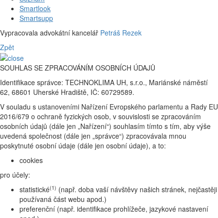
Smartlook
Smartsupp
Vypracovala advokátní kancelář
Petráš Rezek
Zpět
SOUHLAS SE ZPRACOVÁNÍM OSOBNÍCH ÚDAJŮ
Identifikace správce: TECHNOKLIMA UH, s.r.o., Mariánské náměstí
62, 68601 Uherské Hradiště, IČ: 60729589.
V souladu s ustanoveními Nařízení Evropského parlamentu a Rady EU
2016/679 o ochraně fyzických osob, v souvislosti se zpracováním
osobních údajů (dále jen „Nařízení“) souhlasím tímto s tím, aby výše
uvedená společnost (dále jen „správce“) zpracovávala mnou
poskytnuté osobní údaje (dále jen osobní údaje), a to:
cookies
pro účely:
(1)
statistické
(např. doba vaší návštěvy našich stránek, nejčastěji
používaná část webu apod.)
preferenční (např. identifikace prohlížeče, jazykové nastavení