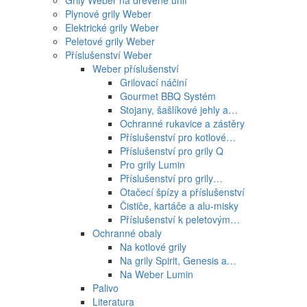
Grily Weber na dřevěné uhlí
Plynové grily Weber
Elektrické grily Weber
Peletové grily Weber
Příslušenství Weber
Weber příslušenství
Grilovací náčiní
Gourmet BBQ Systém
Stojany, šašlíkové jehly a…
Ochranné rukavice a zástěry
Příslušenství pro kotlové…
Příslušenství pro grily Q
Pro grily Lumin
Příslušenství pro grily…
Otačecí špízy a příslušenství
Čističe, kartáče a alu-misky
Příslušenství k peletovým…
Ochranné obaly
Na kotlové grily
Na grily Spirit, Genesis a…
Na Weber Lumin
Palivo
Literatura