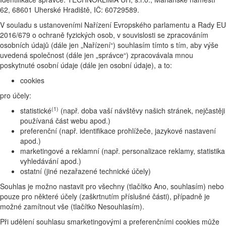
62, 68601 Uherské Hradiště, IČ: 60729589.
V souladu s ustanoveními Nařízení Evropského parlamentu a Rady EU
2016/679 o ochraně fyzických osob, v souvislosti se zpracováním
osobních údajů (dále jen „Nařízení“) souhlasím tímto s tím, aby výše
uvedená společnost (dále jen „správce“) zpracovávala mnou
poskytnuté osobní údaje (dále jen osobní údaje), a to:
cookies
pro účely:
(1)
statistické
(např. doba vaší návštěvy našich stránek, nejčastěji
používaná část webu apod.)
preferenční (např. identifikace prohlížeče, jazykové nastavení
apod.)
marketingové a reklamní (např. personalizace reklamy, statistika
vyhledávání apod.)
ostatní (jiné nezařazené technické účely)
Souhlas je možno nastavit pro všechny (tlačítko Ano, souhlasím) nebo
pouze pro některé účely (zaškrtnutím příslušné části), případně je
možné zamítnout vše (tlačítko Nesouhlasím).
Při udělení souhlasu smarketingovými a preferenčními cookies může