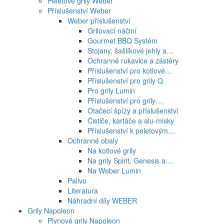
Peletové grily Weber
Příslušenství Weber
Weber příslušenství
Grilovací náčiní
Gourmet BBQ Systém
Stojany, šašlíkové jehly a…
Ochranné rukavice a zástěry
Příslušenství pro kotlové…
Příslušenství pro grily Q
Pro grily Lumin
Příslušenství pro grily…
Otačecí špízy a příslušenství
Čističe, kartáče a alu-misky
Příslušenství k peletovým…
Ochranné obaly
Na kotlové grily
Na grily Spirit, Genesis a…
Na Weber Lumin
Palivo
Literatura
Náhradní díly WEBER
Grily Napoleon
Plynové grily Napoleon