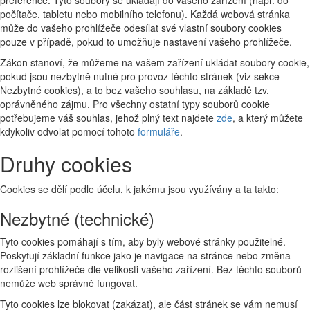
preference. Tyto soubory se ukládají do vašeho zařízení (např. do
počítače, tabletu nebo mobilního telefonu). Každá webová stránka
může do vašeho prohlížeče odesílat své vlastní soubory cookies
pouze v případě, pokud to umožňuje nastavení vašeho prohlížeče.
Zákon stanoví, že můžeme na vašem zařízení ukládat soubory cookie,
pokud jsou nezbytně nutné pro provoz těchto stránek (viz sekce
Nezbytné cookies), a to bez vašeho souhlasu, na základě tzv.
oprávněného zájmu. Pro všechny ostatní typy souborů cookie
potřebujeme váš souhlas, jehož plný text najdete
zde
, a který můžete
kdykoliv odvolat pomocí tohoto
formuláře
.
Druhy cookies
Cookies se dělí podle účelu, k jakému jsou využívány a ta takto:
Nezbytné (technické)
Tyto cookies pomáhají s tím, aby byly webové stránky použitelné.
Poskytují základní funkce jako je navigace na stránce nebo změna
rozlišení prohlížeče dle velikosti vašeho zařízení. Bez těchto souborů
nemůže web správně fungovat.
Tyto cookies lze blokovat (zakázat), ale část stránek se vám nemusí