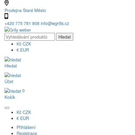
Prodejna Staré Město
+420 775 781 808
info@wgrills.cz
Kč
CZK
€
EUR
Hledat
Účet
0
Košík
Kč
CZK
€
EUR
Přihlášení
Registrace