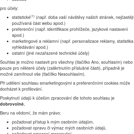
pro účely:
(1)
statistické
(např. doba vaší návštěvy našich stránek, nejčastěji
používaná část webu apod.)
preferenční (např. identifikace prohlížeče, jazykové nastavení
apod.)
marketingové a reklamní (např. personalizace reklamy, statistika
vyhledávání apod.)
ostatní (jiné nezařazené technické účely)
Souhlas je možno nastavit pro všechny (tlačítko Ano, souhlasím) nebo
pouze pro některé účely (zaškrtnutím příslušné části), případně je
možné zamítnout vše (tlačítko Nesouhlasím).
Při udělení souhlasu smarketingovými a preferenčními cookies může
docházet k profilování.
Poskytnutí údajů k účelům zpracování dle tohoto souhlasu je
dobrovolné.
Beru na vědomí, že mám právo:
požadovat přístup k mým osobním údajům,
požadovat opravu či výmaz mých osobních údajů,
požadovat omezení zpracování,