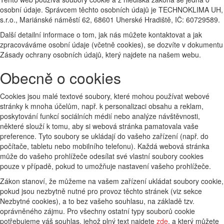
osobní údaje. Správcem těchto osobních údajů je TECHNOKLIMA UH,
s.r.o., Mariánské náměstí 62, 68601 Uherské Hradiště, IČ: 60729589.
Další detailní informace o tom, jak nás můžete kontaktovat a jak
zpracováváme osobní údaje (včetně cookies), se dozvíte v dokumentu
Zásady ochrany osobních údajů, který najdete na našem webu.
Obecně o cookies
Cookies jsou malé textové soubory, které mohou používat webové
stránky k mnoha účelům, např. k personalizaci obsahu a reklam,
poskytování funkcí sociálních médií nebo analýze návštěvnosti,
některé slouží k tomu, aby si webová stránka pamatovala vaše
preference. Tyto soubory se ukládají do vašeho zařízení (např. do
počítače, tabletu nebo mobilního telefonu). Každá webová stránka
může do vašeho prohlížeče odesílat své vlastní soubory cookies
pouze v případě, pokud to umožňuje nastavení vašeho prohlížeče.
Zákon stanoví, že můžeme na vašem zařízení ukládat soubory cookie,
pokud jsou nezbytně nutné pro provoz těchto stránek (viz sekce
Nezbytné cookies), a to bez vašeho souhlasu, na základě tzv.
oprávněného zájmu. Pro všechny ostatní typy souborů cookie
potřebujeme váš souhlas, jehož plný text najdete
zde
, a který můžete