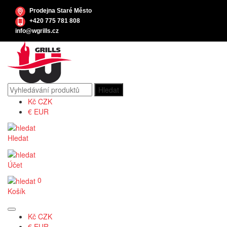
Prodejna Staré Město
+420 775 781 808
info@wgrills.cz
Kč
CZK
€
EUR
Hledat
Účet
0
Košík
Kč
CZK
€
EUR