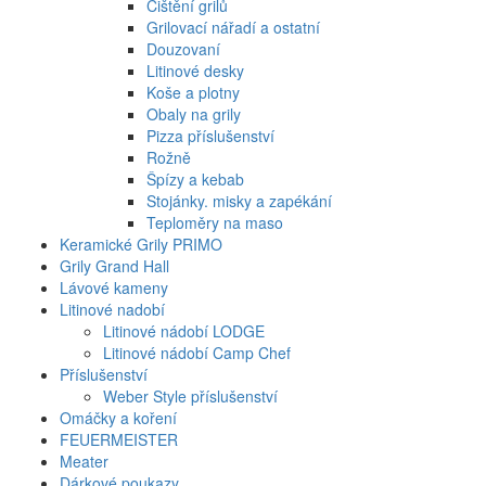
Čištění grilů
Grilovací nářadí a ostatní
Douzovaní
Litinové desky
Koše a plotny
Obaly na grily
Pizza příslušenství
Rožně
Špízy a kebab
Stojánky. misky a zapékání
Teploměry na maso
Keramické Grily PRIMO
Grily Grand Hall
Lávové kameny
Litinové nadobí
Litinové nádobí LODGE
Litinové nádobí Camp Chef
Příslušenství
Weber Style příslušenství
Omáčky a koření
FEUERMEISTER
Meater
Dárkové poukazy