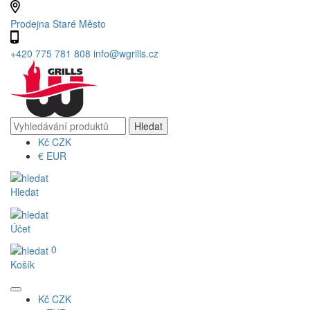
Prodejna Staré Město
+420 775 781 808
info@wgrills.cz
Kč
CZK
€
EUR
Hledat
Účet
0
Košík
Kč
CZK