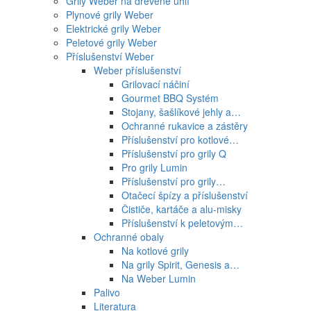
Grily Weber na dřevěné uhlí
Plynové grily Weber
Elektrické grily Weber
Peletové grily Weber
Příslušenství Weber
Weber příslušenství
Grilovací náčiní
Gourmet BBQ Systém
Stojany, šašlíkové jehly a…
Ochranné rukavice a zástěry
Příslušenství pro kotlové…
Příslušenství pro grily Q
Pro grily Lumin
Příslušenství pro grily…
Otačecí špízy a příslušenství
Čističe, kartáče a alu-misky
Příslušenství k peletovým…
Ochranné obaly
Na kotlové grily
Na grily Spirit, Genesis a…
Na Weber Lumin
Palivo
Literatura