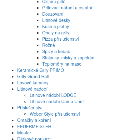
Čištění grilů
Grilovací nářadí a ostatní
Douzovaní
Litinové desky
Koše a plotny
Obaly na grily
Pizza příslušenství
Rožně
Špízy a kebab
Stojánky. misky a zapékání
Teploměry na maso
Keramické Grily PRIMO
Grily Grand Hall
Lávové kameny
Litinové nadobí
Litinové nádobí LODGE
Litinové nádobí Camp Chef
Příslušenství
Weber Style příslušenství
Omáčky a koření
FEUERMEISTER
Meater
Dárkové poukazy