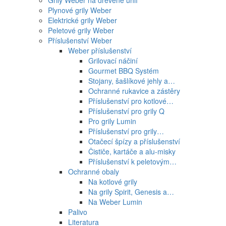
Grily Weber na dřevěné uhlí
Plynové grily Weber
Elektrické grily Weber
Peletové grily Weber
Příslušenství Weber
Weber příslušenství
Grilovací náčiní
Gourmet BBQ Systém
Stojany, šašlíkové jehly a…
Ochranné rukavice a zástěry
Příslušenství pro kotlové…
Příslušenství pro grily Q
Pro grily Lumin
Příslušenství pro grily…
Otačecí špízy a příslušenství
Čističe, kartáče a alu-misky
Příslušenství k peletovým…
Ochranné obaly
Na kotlové grily
Na grily Spirit, Genesis a…
Na Weber Lumin
Palivo
Literatura