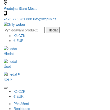
Prodejna Staré Město
+420 775 781 808
info@wgrills.cz
Kč
CZK
€
EUR
Hledat
Účet
0
Košík
Kč
CZK
€
EUR
Přihlášení
Registrace