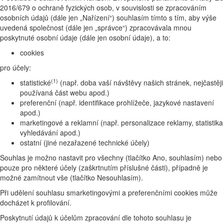
2016/679 o ochraně fyzických osob, v souvislosti se zpracováním
osobních údajů (dále jen „Nařízení“) souhlasím tímto s tím, aby výše
uvedená společnost (dále jen „správce“) zpracovávala mnou
poskytnuté osobní údaje (dále jen osobní údaje), a to:
cookies
pro účely:
(1)
statistické
(např. doba vaší návštěvy našich stránek, nejčastěji
používaná část webu apod.)
preferenční (např. identifikace prohlížeče, jazykové nastavení
apod.)
marketingové a reklamní (např. personalizace reklamy, statistika
vyhledávání apod.)
ostatní (jiné nezařazené technické účely)
Souhlas je možno nastavit pro všechny (tlačítko Ano, souhlasím) nebo
pouze pro některé účely (zaškrtnutím příslušné části), případně je
možné zamítnout vše (tlačítko Nesouhlasím).
Při udělení souhlasu smarketingovými a preferenčními cookies může
docházet k profilování.
Poskytnutí údajů k účelům zpracování dle tohoto souhlasu je