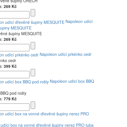
evěné šupiny OŘECH
a:
269 Kč
Napoleon udící
šupiny MESQUITE
evěné šupiny MESQUITE
a:
269 Kč
Napoleon udící prkénko cedr
énko cedr
a:
399 Kč
Napoleon udící box BBQ
 BBQ pod rošty
a:
779 Kč
udící box na vonné dřevěné šupiny nerez PRO tuba