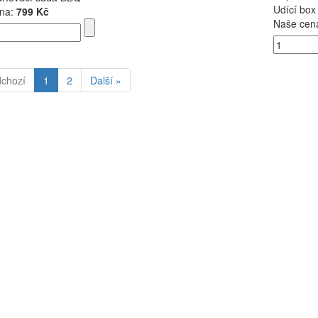
Udící box
na:
799 Kč
Naše cen
dchozí
1
2
Další »