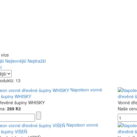
 více
ší
Nejlevnější
Nejdražší
í
oduktů: 13
Napoleon vonné
 šupiny WHISKY
dřevěné 
řevěné šupiny WHISKY
Vonné dř
na:
269 Kč
Naše cen
Napoleon vonné
 šupiny VIŠEŇ
dřevěné 