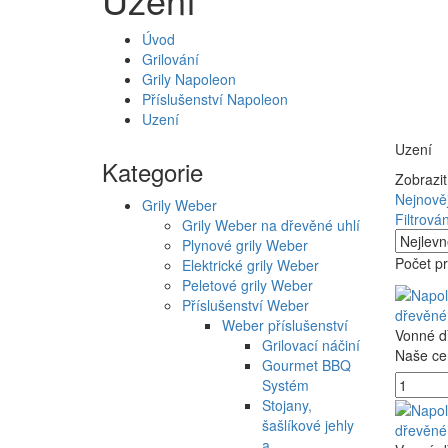
Úvod
Grilování
Grily Napoleon
Příslušenství Napoleon
Uzení
Uzení
Kategorie
Zobrazit
Nejnověj
Grily Weber
Filtrován
Grily Weber na dřevěné uhlí
Plynové grily Weber
Počet pr
Elektrické grily Weber
Peletové grily Weber
Příslušenství Weber
dřevěné
Weber příslušenství
Vonné d
Grilovací náčiní
Naše ce
Gourmet BBQ
Systém
Stojany,
šašlíkové jehly
dřevěné
a…