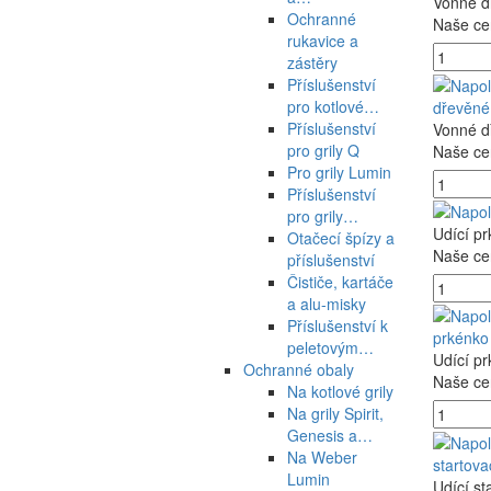
Vonné d
Ochranné
Naše ce
rukavice a
zástěry
Příslušenství
pro kotlové…
dřevěné
Příslušenství
Vonné d
pro grily Q
Naše ce
Pro grily Lumin
Příslušenství
pro grily…
Udící pr
Otačecí špízy a
Naše ce
příslušenství
Čističe, kartáče
a alu-misky
Příslušenství k
prkénko
peletovým…
Udící pr
Ochranné obaly
Naše ce
Na kotlové grily
Na grily Spirit,
Genesis a…
Na Weber
startov
Lumin
Udící st