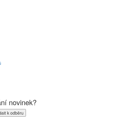
ů
ání novinek?