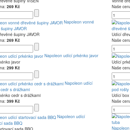
řevěné šupiny VIŠEŇ
Vonné dř
na:
269 Kč
Naše cen
Napoleon vonné
 šupiny JAVOR
dřevěné 
řevěné šupiny JAVOR
Udící dř
na:
269 Kč
Naše cen
Napoleon udící prkénko javor
kénko javor
Udící prk
na:
299 Kč
Naše cen
Napoleon udící
 cedr s drážkami
pod rošty
kénko cedr s drážkami
Udící box
na:
399 Kč
Naše cen
Napoleon udící
ací sada BBQ
Napoleon 
artovací sada BBQ