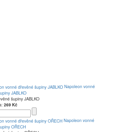
Napoleon vonné
šupiny JABLKO
evěné šupiny JABLKO
a:
269 Kč
Napoleon vonné
šupiny OŘECH