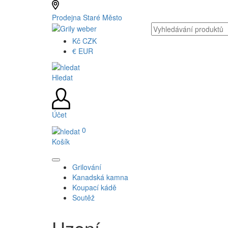
Prodejna Staré Město
Kč
CZK
€
EUR
Hledat
Účet
0
Košík
Grilování
Kanadská kamna
Koupací kádě
Soutěž
Uzení