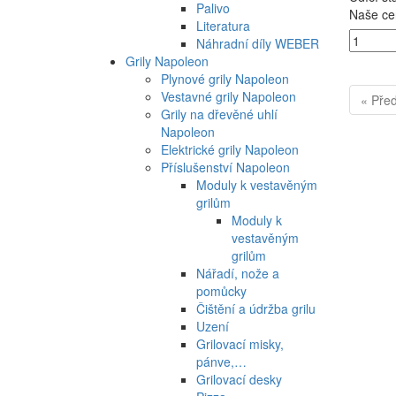
Palivo
Naše ce
Literatura
Náhradní díly WEBER
Grily Napoleon
Plynové grily Napoleon
Vestavné grily Napoleon
« Pře
Grily na dřevěné uhlí
Napoleon
Elektrické grily Napoleon
Příslušenství Napoleon
Moduly k vestavěným
grilům
Moduly k
vestavěným
grilům
Nářadí, nože a
pomůcky
Čištění a údržba grilu
Uzení
Grilovací misky,
pánve,…
Grilovací desky