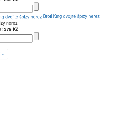
Broil King dvojité špizy nerez
izy nerez
a:
379 Kč
 »