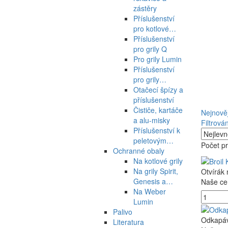
zástěry
Příslušenství
pro kotlové…
Příslušenství
pro grily Q
Pro grily Lumin
Příslušenství
pro grily…
Otačecí špízy a
příslušenství
Čističe, kartáče
Nejnověj
a alu-misky
Filtrován
Příslušenství k
peletovým…
Počet p
Ochranné obaly
Na kotlové grily
Na grily Spirit,
Otvírák 
Genesis a…
Naše ce
Na Weber
Lumin
Palivo
Odkapáva
Literatura