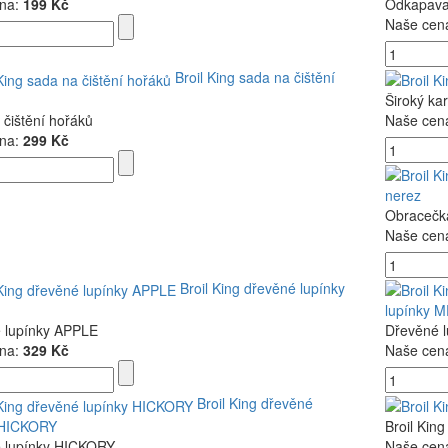
na:
199 Kč
Odkapavac
Naše cen
Broil King sada na čištění
Široký ka
čištění hořáků
Naše cen
na:
299 Kč
nerez
Obracečk
Naše cen
Broil King dřevěné lupínky
lupínky 
 lupínky APPLE
Dřevěné 
na:
329 Kč
Naše cen
Broil King dřevěné
 HICKORY
Broil King
 lupínky HICKORY
Naše cen