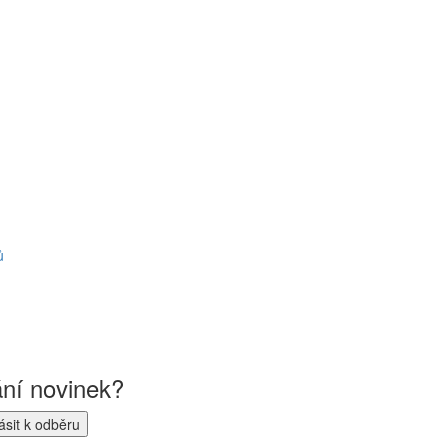
ů
ání novinek?