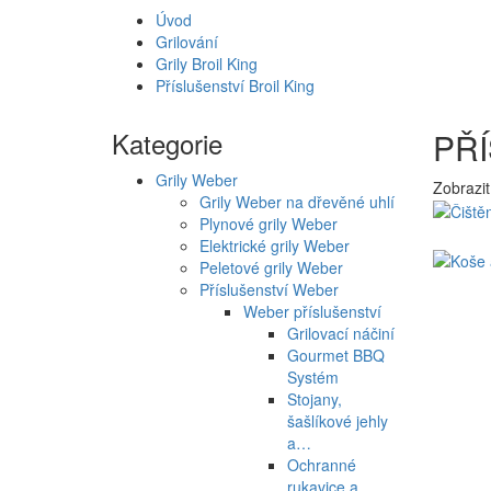
Úvod
Grilování
Grily Broil King
Příslušenství Broil King
Kategorie
PŘÍ
Grily Weber
Zobrazit
Grily Weber na dřevěné uhlí
Plynové grily Weber
Elektrické grily Weber
Peletové grily Weber
Příslušenství Weber
Weber příslušenství
Grilovací náčiní
Gourmet BBQ
Systém
Stojany,
šašlíkové jehly
a…
Ochranné
rukavice a