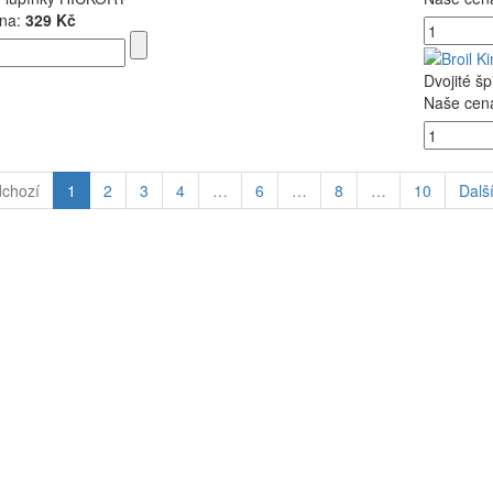
na:
329 Kč
Dvojité šp
Naše cen
dchozí
1
2
3
4
…
6
…
8
…
10
Další