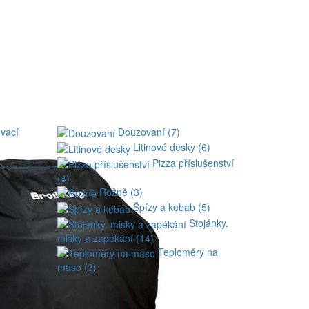
ovací
Douzovaní (7)
Litinové desky (6)
Pizza příslušenství
(4)
Rožně (3)
Špízy a kebab (5)
Stojánky.
misky a zapékání (14)
Teploměry na
maso (3)