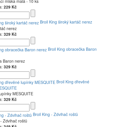
í miska malá - 10 ks
a:
229 Kč
Broil King široký kartáč nerez
rtáč nerez
a:
329 Kč
Broil King obracečka Baron
a Baron nerez
a:
329 Kč
Broil King dřevěné
MESQUITE
lupínky MESQUITE
a:
329 Kč
Broil King - Zdvihač roštů
 - Zdvihač roštů
a:
349 Kč