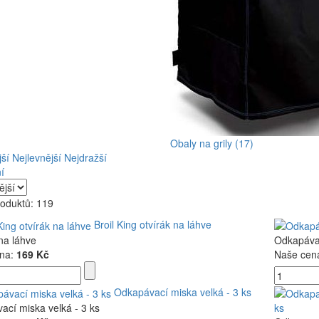
Obaly na grily (17)
ší
Nejlevnější
Nejdražší
í
roduktů: 119
Broil King otvírák na láhve
na láhve
Odkapávac
na:
169 Kč
Naše cen
Odkapávací miska velká - 3 ks
cí miska velká - 3 ks
ks