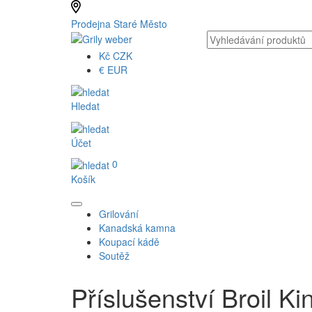
Prodejna Staré Město
Kč
CZK
€
EUR
Hledat
Účet
0
Košík
Grilování
Kanadská kamna
Koupací kádě
Soutěž
Příslušenství Broil Ki